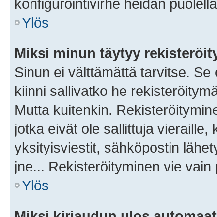
konfigurointivirhe heidän puolella
Ylös
Miksi minun täytyy rekisteröit
Sinun ei välttämättä tarvitse. Se
kiinni sallivatko he rekisteröitym
Mutta kuitenkin. Rekisteröitymine
jotka eivät ole sallittuja vierail
yksityisviestit, sähköpostin lähet
jne... Rekisteröityminen vie vain
Ylös
Miksi kirjaudun ulos automaat