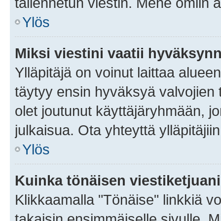
tallennetun viestin. Mene omiin a
Ylös
Miksi viestini vaatii hyväksyn
Ylläpitäjä on voinut laittaa alueen
täytyy ensin hyväksyä valvojien 
olet joutunut käyttäjäryhmään, jo
julkaisua. Ota yhteyttä ylläpitäjii
Ylös
Kuinka tönäisen viestiketjuan
Klikkaamalla "Tönäise" linkkiä voi
takaisin ensimmäiselle sivulle. M