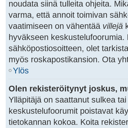
noudata siinä tulleita ohjeita. Mi
varma, että annoit toimivan sähk
vaatimiseen on vähentää
villejä
k
hyväkseen keskustelufoorumia. Mi
sähköpostiosoitteen, olet tarkista
myös roskapostikansion. Ota yhte
Ylös
Olen rekisteröitynyt joskus, 
Ylläpitäjä on saattanut sulkea ta
keskustelufoorumit poistavat k
tietokannan kokoa. Koita rekister