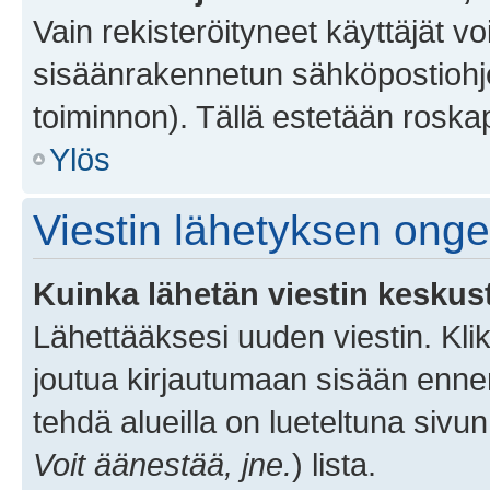
Vain rekisteröityneet käyttäjät v
sisäänrakennetun sähköpostiohjel
toiminnon). Tällä estetään roskap
Ylös
Viestin lähetyksen ong
Kuinka lähetän viestin keskus
Lähettääksesi uuden viestin. Kl
joutua kirjautumaan sisään ennen 
tehdä alueilla on lueteltuna sivun
Voit äänestää, jne.
) lista.