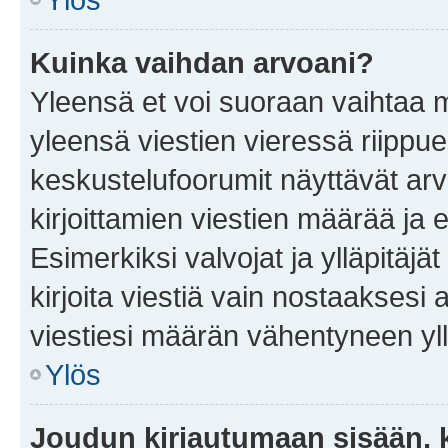
Kuinka vaihdan arvoani?
Yleensä et voi suoraan vaihtaa 
yleensä viestien vieressä riippu
keskustelufoorumit näyttävät ar
kirjoittamien viestien määrää ja er
Esimerkiksi valvojat ja ylläpitäjä
kirjoita viestiä vain nostaakses
viestiesi määrän vähentyneen yl
Ylös
Joudun kirjautumaan sisään, k