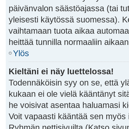
päivänvalon säästöajassa (tai tu
yleisesti käytössä suomessa). Ke
vaihtamaan tuota aikaa automaatti
heittää tunnilla normaaliin aikaan
Ylös
Kieltäni ei näy luettelossa!
Todennäköisin syy on se, että yläp
kukaan ei ole vielä kääntänyt sitä 
he voisivat asentaa haluamasi ki
Voit vapaasti kääntää sen myös i
Ryhmän nettisivuilta (Katso sivun