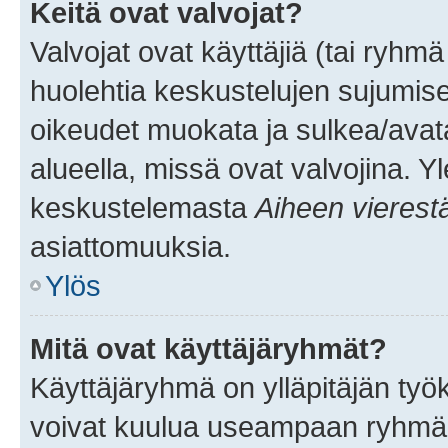
Keitä ovat valvojat?
Valvojat ovat käyttäjiä (tai ryhmä
huolehtia keskustelujen sujumise
oikeudet muokata ja sulkea/avata, 
alueella, missä ovat valvojina. Y
keskustelemasta
Aiheen vierest
asiattomuuksia.
Ylös
Mitä ovat käyttäjäryhmät?
Käyttäjäryhmä on ylläpitäjän työka
voivat kuulua useampaan ryhmään