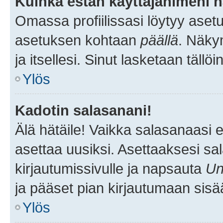
Kuinka estän käyttäjänimeni n
Omassa profiilissasi löytyy aset
asetuksen kohtaan
päällä
. Näkym
ja itsellesi. Sinut lasketaan tällö
Ylös
Kadotin salasanani!
Älä hätäile! Vaikka salasanaasi 
asettaa uusiksi. Asettaaksesi s
kirjautumissivulle ja napsauta
Un
ja pääset pian kirjautumaan sisä
Ylös