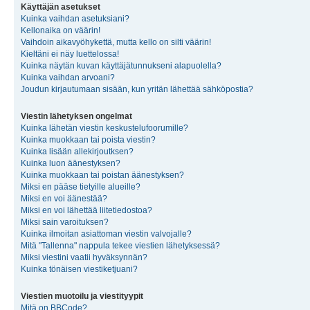
Käyttäjän asetukset
Kuinka vaihdan asetuksiani?
Kellonaika on väärin!
Vaihdoin aikavyöhykettä, mutta kello on silti väärin!
Kieltäni ei näy luettelossa!
Kuinka näytän kuvan käyttäjätunnukseni alapuolella?
Kuinka vaihdan arvoani?
Joudun kirjautumaan sisään, kun yritän lähettää sähköpostia?
Viestin lähetyksen ongelmat
Kuinka lähetän viestin keskustelufoorumille?
Kuinka muokkaan tai poista viestin?
Kuinka lisään allekirjoutksen?
Kuinka luon äänestyksen?
Kuinka muokkaan tai poistan äänestyksen?
Miksi en pääse tietyille alueille?
Miksi en voi äänestää?
Miksi en voi lähettää liitetiedostoa?
Miksi sain varoituksen?
Kuinka ilmoitan asiattoman viestin valvojalle?
Mitä "Tallenna" nappula tekee viestien lähetyksessä?
Miksi viestini vaatii hyväksynnän?
Kuinka tönäisen viestiketjuani?
Viestien muotoilu ja viestityypit
Mitä on BBCode?