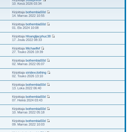
Kirjoittaja
JosephvoF
10. Kesä 2026 03:34
Kirjoittaja
bothembia50d
14. Marras 2022 10:55
Kirjoittaja
bothembia50d
01. Elo 2024 10:08
Kirjoittaja
hfoangljacphuc38
17. Joulu 2022 08:33
Kirjoittaja
Michaelfef
27. Touko 2026 19:39
Kirjoittaja
bothembia50d
02. Marras 2022 05:07
Kirjoittaja
stridexclothing
02. Touko 2026 13:10
Kirjoittaja
bothembia50d
13. Loka 2022 06:40
Kirjoittaja
bothembia50d
07. Heinä 2024 03:43
Kirjoittaja
bothembia50d
10. Marras 2022 05:18
Kirjoittaja
bothembia50d
09. Marras 2022 10:03