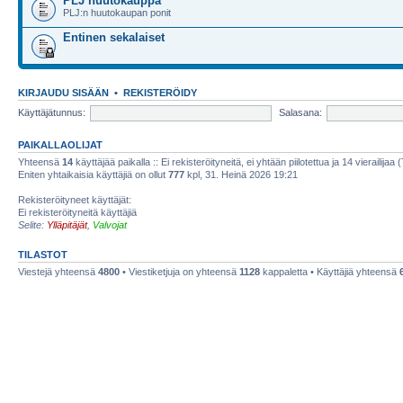
PLJ huutokauppa
PLJ:n huutokaupan ponit
Entinen sekalaiset
KIRJAUDU SISÄÄN
•
REKISTERÖIDY
Käyttäjätunnus:
Salasana:
PAIKALLAOLIJAT
Yhteensä
14
käyttäjää paikalla :: Ei rekisteröityneitä, ei yhtään piilotettua ja 14 vierailijaa 
Eniten yhtaikaisia käyttäjiä on ollut
777
kpl, 31. Heinä 2026 19:21
Rekisteröityneet käyttäjät:
Ei rekisteröityneitä käyttäjiä
Selite:
Ylläpitäjät
,
Valvojat
TILASTOT
Viestejä yhteensä
4800
• Viestiketjuja on yhteensä
1128
kappaletta • Käyttäjiä yhteensä