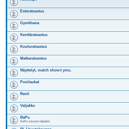
Esteratsastus
Gymkhana
Kenttäratsastus
Kouluratsastus
Matkaratsastus
Näyttelyt, match show:t yms.
Ponilaukat
Ravit
Valjakko
RaPu
RaPu seuran kilpailut