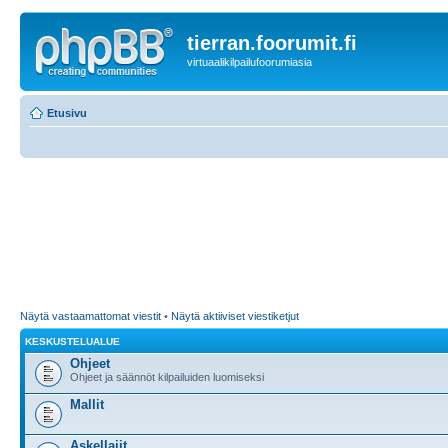
tierran.foorumit.fi
virtuaalikilpailufoorumiasia
Etusivu
Näytä vastaamattomat viestit
•
Näytä aktiiviset viestiketjut
KESKUSTELUALUE
Ohjeet
Ohjeet ja säännöt kilpailuiden luomiseksi
Mallit
Askellajit