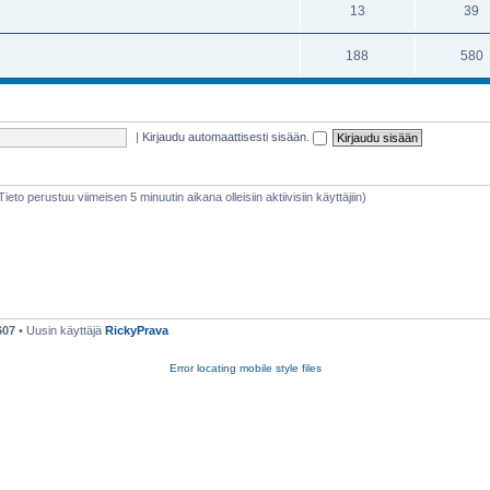
13
39
188
580
|
Kirjaudu automaattisesti sisään.
(Tieto perustuu viimeisen 5 minuutin aikana olleisiin aktiivisiin käyttäjiin)
607
• Uusin käyttäjä
RickyPrava
Error locating mobile style files