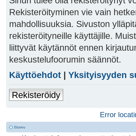
Sinun tulee olla rekisteröitynyt v
Rekisteröityminen vie vain hetken
mahdollisuuksia. Sivuston ylläpit
rekisteröityneille käyttäjille. Mu
liittyvät käytännöt ennen kirjau
keskustelufoorumin säännöt.
Käyttöehdot
|
Yksityisyyden s
Rekisteröidy
Error locati
Etusivu