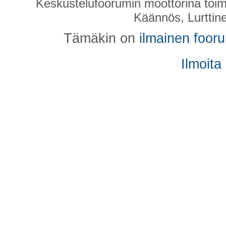
Keskustelufoorumin moottorina toim
Käännös, Lurttin
Tämäkin on
ilmainen foor
Ilmoita