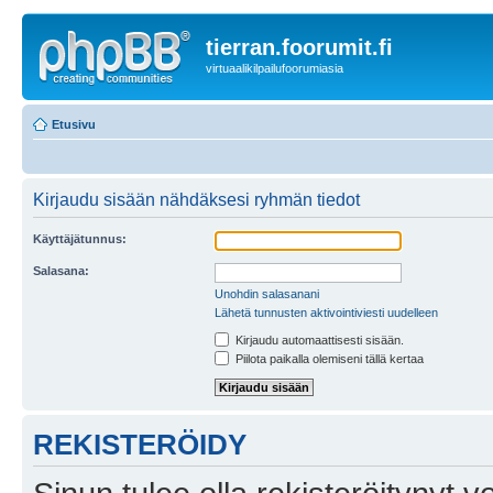
tierran.foorumit.fi
virtuaalikilpailufoorumiasia
Etusivu
Kirjaudu sisään nähdäksesi ryhmän tiedot
Käyttäjätunnus:
Salasana:
Unohdin salasanani
Lähetä tunnusten aktivointiviesti uudelleen
Kirjaudu automaattisesti sisään.
Piilota paikalla olemiseni tällä kertaa
REKISTERÖIDY