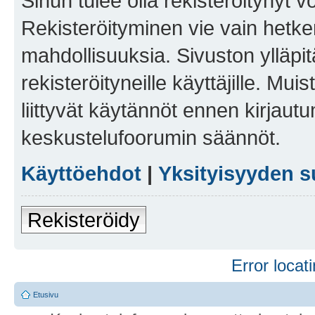
Sinun tulee olla rekisteröitynyt v
Rekisteröityminen vie vain hetken
mahdollisuuksia. Sivuston ylläpit
rekisteröityneille käyttäjille. Mu
liittyvät käytännöt ennen kirjau
keskustelufoorumin säännöt.
Käyttöehdot
|
Yksityisyyden s
Rekisteröidy
Error locati
Etusivu