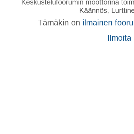
Keskustelufoorumin moottorina toim
Käännös, Lurttin
Tämäkin on
ilmainen foor
Ilmoita