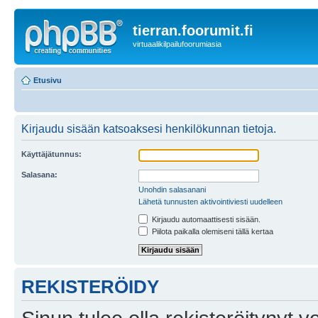
tierran.foorumit.fi
virtuaalikilpailufoorumiasia
Etusivu
Kirjaudu sisään katsoaksesi henkilökunnan tietoja.
Käyttäjätunnus:
Salasana:
Unohdin salasanani
Lähetä tunnusten aktivointiviesti uudelleen
Kirjaudu automaattisesti sisään.
Piilota paikalla olemiseni tällä kertaa
REKISTERÖIDY