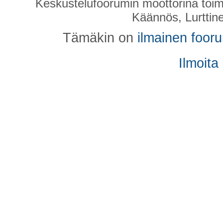
Keskustelufoorumin moottorina toim
Käännös, Lurttin
Tämäkin on
ilmainen foor
Ilmoita