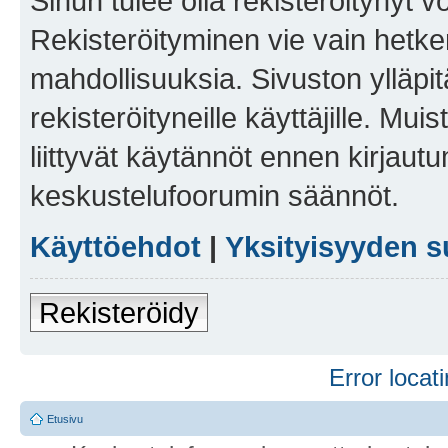
Sinun tulee olla rekisteröitynyt v
Rekisteröityminen vie vain hetken
mahdollisuuksia. Sivuston ylläpit
rekisteröityneille käyttäjille. Mu
liittyvät käytännöt ennen kirjau
keskustelufoorumin säännöt.
Käyttöehdot
|
Yksityisyyden s
Rekisteröidy
Error locati
Etusivu