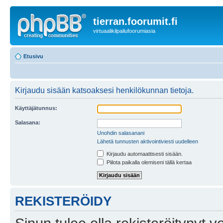
tierran.foorumit.fi
virtuaalikilpailufoorumiasia
Etusivu
Kirjaudu sisään katsoaksesi henkilökunnan tietoja.
Käyttäjätunnus:
Salasana:
Unohdin salasanani
Lähetä tunnusten aktivointiviesti uudelleen
Kirjaudu automaattisesti sisään.
Piilota paikalla olemiseni tällä kertaa
REKISTERÖIDY