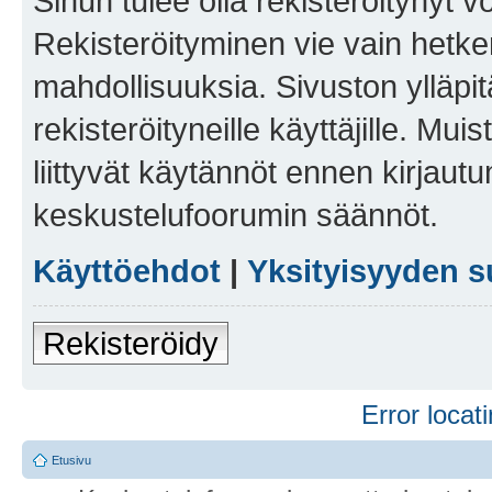
Sinun tulee olla rekisteröitynyt v
Rekisteröityminen vie vain hetken
mahdollisuuksia. Sivuston ylläpit
rekisteröityneille käyttäjille. Mu
liittyvät käytännöt ennen kirjau
keskustelufoorumin säännöt.
Käyttöehdot
|
Yksityisyyden s
Rekisteröidy
Error locati
Etusivu