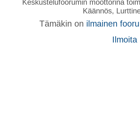
Keskustelufoorumin moottorina toim
Käännös, Lurttin
Tämäkin on
ilmainen foor
Ilmoita