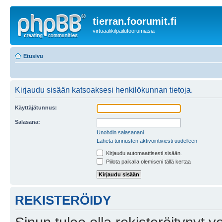
tierran.foorumit.fi
virtuaalikilpailufoorumiasia
Etusivu
Kirjaudu sisään katsoaksesi henkilökunnan tietoja.
Käyttäjätunnus:
Salasana:
Unohdin salasanani
Lähetä tunnusten aktivointiviesti uudelleen
Kirjaudu automaattisesti sisään.
Piilota paikalla olemiseni tällä kertaa
REKISTERÖIDY