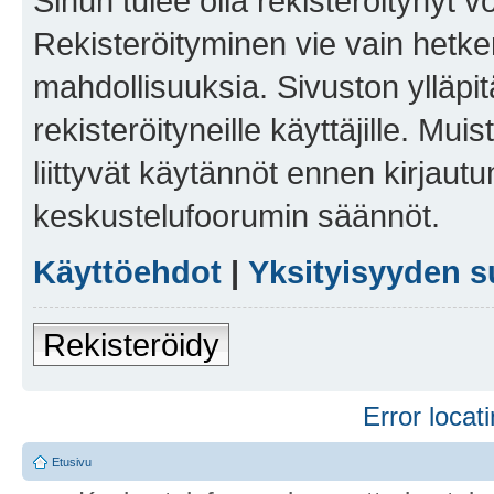
Sinun tulee olla rekisteröitynyt v
Rekisteröityminen vie vain hetken
mahdollisuuksia. Sivuston ylläpit
rekisteröityneille käyttäjille. Mu
liittyvät käytännöt ennen kirjau
keskustelufoorumin säännöt.
Käyttöehdot
|
Yksityisyyden s
Rekisteröidy
Error locati
Etusivu