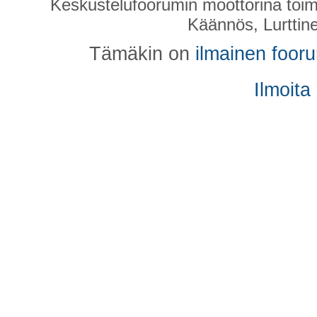
Keskustelufoorumin moottorina toim
Käännös, Lurttin
Tämäkin on
ilmainen foor
Ilmoita