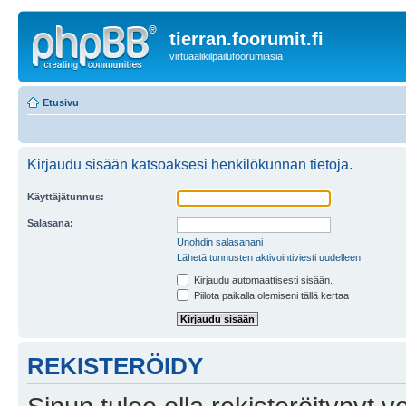
tierran.foorumit.fi
virtuaalikilpailufoorumiasia
Etusivu
Kirjaudu sisään katsoaksesi henkilökunnan tietoja.
Käyttäjätunnus:
Salasana:
Unohdin salasanani
Lähetä tunnusten aktivointiviesti uudelleen
Kirjaudu automaattisesti sisään.
Piilota paikalla olemiseni tällä kertaa
REKISTERÖIDY