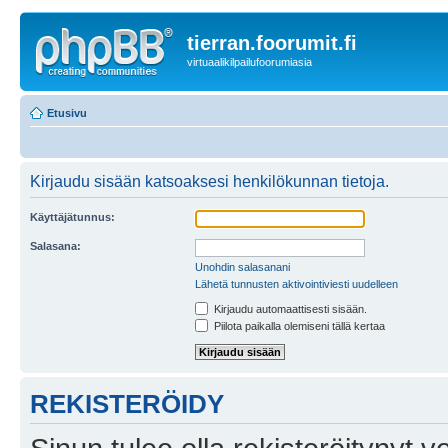
tierran.foorumit.fi
virtuaalikilpailufoorumiasia
Etusivu
Kirjaudu sisään katsoaksesi henkilökunnan tietoja.
Käyttäjätunnus:
Salasana:
Unohdin salasanani
Lähetä tunnusten aktivointiviesti uudelleen
Kirjaudu automaattisesti sisään.
Piilota paikalla olemiseni tällä kertaa
REKISTERÖIDY