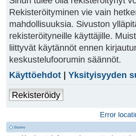
Sinun tulee olla rekisteröitynyt v
Rekisteröityminen vie vain hetken
mahdollisuuksia. Sivuston ylläpit
rekisteröityneille käyttäjille. Mu
liittyvät käytännöt ennen kirjau
keskustelufoorumin säännöt.
Käyttöehdot
|
Yksityisyyden s
Rekisteröidy
Error locati
Etusivu