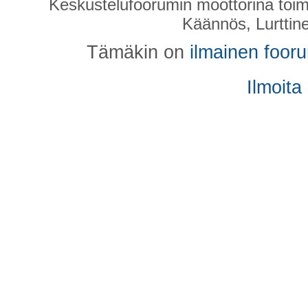
Keskustelufoorumin moottorina toim
Käännös, Lurttin
Tämäkin on
ilmainen foor
Ilmoita