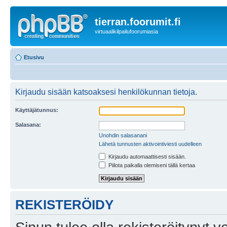
tierran.foorumit.fi
virtuaalikilpailufoorumiasia
Etusivu
Kirjaudu sisään katsoaksesi henkilökunnan tietoja.
Käyttäjätunnus:
Salasana:
Unohdin salasanani
Lähetä tunnusten aktivointiviesti uudelleen
Kirjaudu automaattisesti sisään.
Piilota paikalla olemiseni tällä kertaa
REKISTERÖIDY