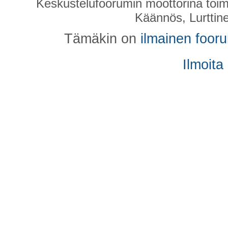
Keskustelufoorumin moottorina toim
Käännös, Lurttin
Tämäkin on
ilmainen foor
Ilmoita