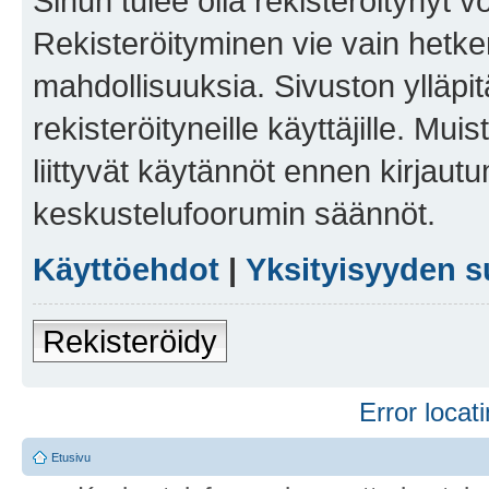
Sinun tulee olla rekisteröitynyt v
Rekisteröityminen vie vain hetken
mahdollisuuksia. Sivuston ylläpit
rekisteröityneille käyttäjille. Mu
liittyvät käytännöt ennen kirjau
keskustelufoorumin säännöt.
Käyttöehdot
|
Yksityisyyden s
Rekisteröidy
Error locati
Etusivu