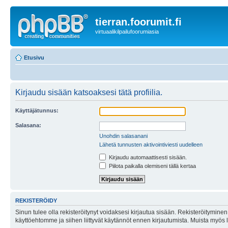
tierran.foorumit.fi
virtuaalikilpailufoorumiasia
Etusivu
Kirjaudu sisään katsoaksesi tätä profiilia.
Käyttäjätunnus:
Salasana:
Unohdin salasanani
Lähetä tunnusten aktivointiviesti uudelleen
Kirjaudu automaattisesti sisään.
Piilota paikalla olemiseni tällä kertaa
REKISTERÖIDY
Sinun tulee olla rekisteröitynyt voidaksesi kirjautua sisään. Rekisteröityminen 
käyttöehtomme ja siihen liittyvät käytännöt ennen kirjautumista. Muista myös