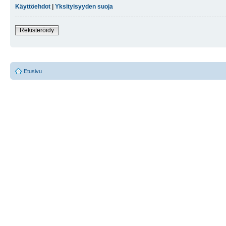
Käyttöehdot
|
Yksityisyyden suoja
Rekisteröidy
Etusivu