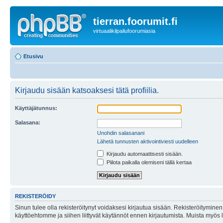
tierran.foorumit.fi
virtuaalikilpailufoorumiasia
Etusivu
Kirjaudu sisään katsoaksesi tätä profiilia.
Käyttäjätunnus:
Salasana:
Unohdin salasanani
Lähetä tunnusten aktivointiviesti uudelleen
Kirjaudu automaattisesti sisään.
Piilota paikalla olemiseni tällä kertaa
REKISTERÖIDY
Sinun tulee olla rekisteröitynyt voidaksesi kirjautua sisään. Rekisteröityminen 
käyttöehtomme ja siihen liittyvät käytännöt ennen kirjautumista. Muista myös