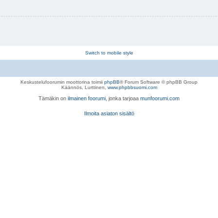
Switch to mobile style
Keskustelufoorumin moottorina toimii
phpBB
® Forum Software © phpBB Group
Käännös, Lurttinen,
www.phpbbsuomi.com
Tämäkin on
ilmainen foorumi
, jonka tarjoaa
munfoorumi.com
Ilmoita asiaton sisältö