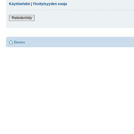
Käyttöehdot
|
Yksityisyyden suoja
Rekisteröidy
Etusivu