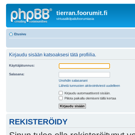
tierran.foorumit.fi
virtuaalikilpailufoorumiasia
Etusivu
Kirjaudu sisään katsoaksesi tätä profiilia.
Käyttäjätunnus:
Salasana:
Unohdin salasanani
Lähetä tunnusten aktivointiviesti uudelleen
Kirjaudu automaattisesti sisään.
Piilota paikalla olemiseni tällä kertaa
REKISTERÖIDY