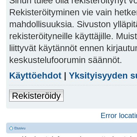
Sinun tulee olla rekisteröitynyt v
Rekisteröityminen vie vain hetken
mahdollisuuksia. Sivuston ylläpit
rekisteröityneille käyttäjille. Mu
liittyvät käytännöt ennen kirjau
keskustelufoorumin säännöt.
Käyttöehdot
|
Yksityisyyden s
Rekisteröidy
Error locati
Etusivu