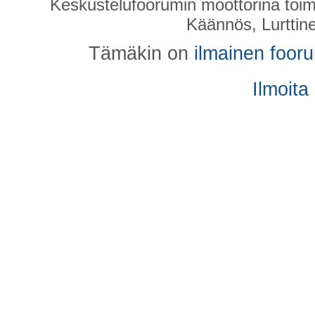
Keskustelufoorumin moottorina toim
Käännös, Lurttin
Tämäkin on
ilmainen foor
Ilmoita