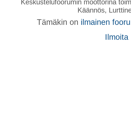
Keskustelufoorumin moottorina toim
Käännös, Lurttin
Tämäkin on
ilmainen foor
Ilmoita