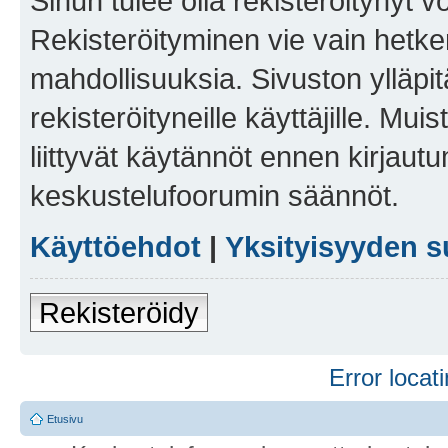
Sinun tulee olla rekisteröitynyt v
Rekisteröityminen vie vain hetken
mahdollisuuksia. Sivuston ylläpit
rekisteröityneille käyttäjille. Mu
liittyvät käytännöt ennen kirjau
keskustelufoorumin säännöt.
Käyttöehdot
|
Yksityisyyden s
Rekisteröidy
Error locati
Etusivu