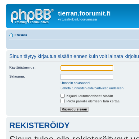
tierran.foorumit.fi
virtuaalikilpailufoorumiasia
Etusivu
Sinun täytyy kirjautua sisään ennen kuin voit lainata kirjoitu
Käyttäjätunnus:
Salasana:
Unohdin salasanani
Lähetä tunnusten aktivointiviesti uudelleen
Kirjaudu automaattisesti sisään.
Piilota paikalla olemiseni tällä kertaa
REKISTERÖIDY