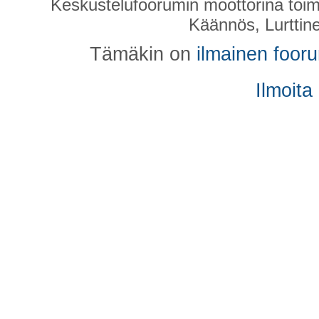
Keskustelufoorumin moottorina toim
Käännös, Lurttin
Tämäkin on
ilmainen foor
Ilmoita