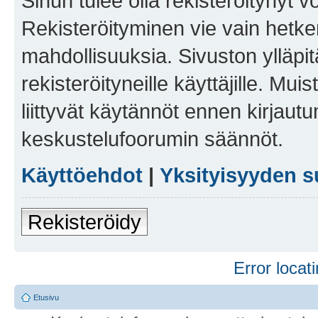
Sinun tulee olla rekisteröitynyt v
Rekisteröityminen vie vain hetken
mahdollisuuksia. Sivuston ylläpit
rekisteröityneille käyttäjille. Mu
liittyvät käytännöt ennen kirjau
keskustelufoorumin säännöt.
Käyttöehdot
|
Yksityisyyden s
Rekisteröidy
Error locati
Etusivu