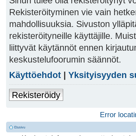
Sinun tulee olla rekisteröitynyt v
Rekisteröityminen vie vain hetken
mahdollisuuksia. Sivuston ylläpit
rekisteröityneille käyttäjille. Mu
liittyvät käytännöt ennen kirjau
keskustelufoorumin säännöt.
Käyttöehdot
|
Yksityisyyden s
Rekisteröidy
Error locati
Etusivu