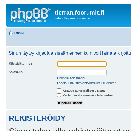
tierran.foorumit.fi
virtuaalikilpailufoorumiasia
Etusivu
Sinun täytyy kirjautua sisään ennen kuin voit lainata kirjoitu
Käyttäjätunnus:
Salasana:
Unohdin salasanani
Lähetä tunnusten aktivointiviesti uudelleen
Kirjaudu automaattisesti sisään.
Piilota paikalla olemiseni tällä kertaa
REKISTERÖIDY