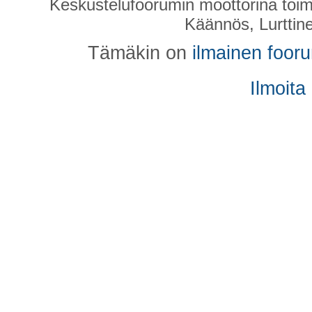
Keskustelufoorumin moottorina toim
Käännös, Lurttin
Tämäkin on
ilmainen foor
Ilmoita