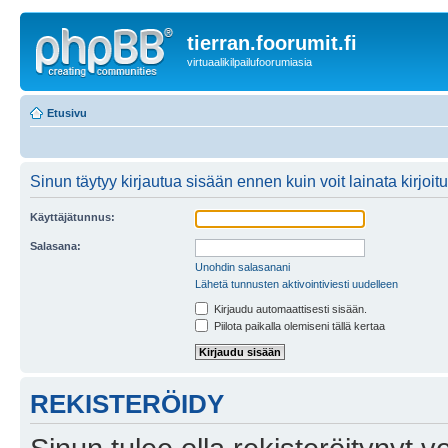
tierran.foorumit.fi
virtuaalikilpailufoorumiasia
Etusivu
Sinun täytyy kirjautua sisään ennen kuin voit lainata kirjoitu
Käyttäjätunnus:
Salasana:
Unohdin salasanani
Lähetä tunnusten aktivointiviesti uudelleen
Kirjaudu automaattisesti sisään.
Piilota paikalla olemiseni tällä kertaa
REKISTERÖIDY