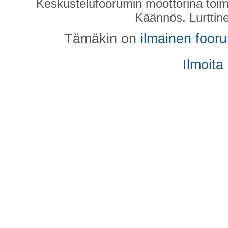
Keskustelufoorumin moottorina toim
Käännös, Lurttin
Tämäkin on
ilmainen foor
Ilmoita