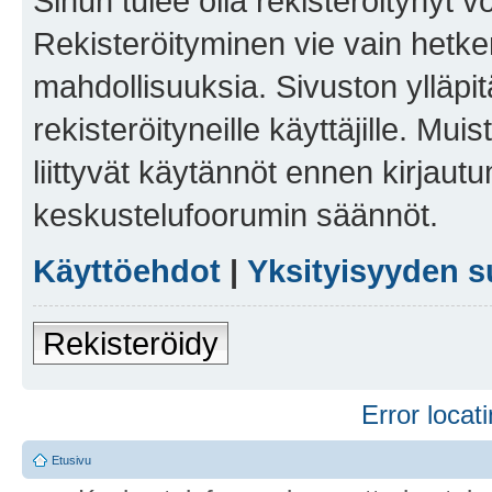
Sinun tulee olla rekisteröitynyt v
Rekisteröityminen vie vain hetken
mahdollisuuksia. Sivuston ylläpit
rekisteröityneille käyttäjille. Mu
liittyvät käytännöt ennen kirjau
keskustelufoorumin säännöt.
Käyttöehdot
|
Yksityisyyden s
Rekisteröidy
Error locati
Etusivu