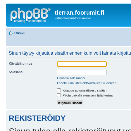
tierran.foorumit.fi
virtuaalikilpailufoorumiasia
Etusivu
Sinun täytyy kirjautua sisään ennen kuin voit lainata kirjoitu
Käyttäjätunnus:
Salasana:
Unohdin salasanani
Lähetä tunnusten aktivointiviesti uudelleen
Kirjaudu automaattisesti sisään.
Piilota paikalla olemiseni tällä kertaa
REKISTERÖIDY