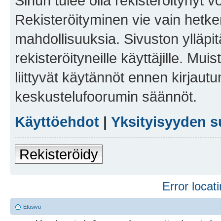
Sinun tulee olla rekisteröitynyt v
Rekisteröityminen vie vain hetken
mahdollisuuksia. Sivuston ylläpit
rekisteröityneille käyttäjille. Mu
liittyvät käytännöt ennen kirjau
keskustelufoorumin säännöt.
Käyttöehdot
|
Yksityisyyden s
Rekisteröidy
Error locati
Etusivu