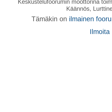
Keskustelufoorumin moottorina toim
Käännös, Lurttin
Tämäkin on
ilmainen foor
Ilmoita