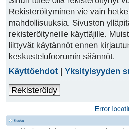
Sinun tulee olla rekisteröitynyt v
Rekisteröityminen vie vain hetken
mahdollisuuksia. Sivuston ylläpit
rekisteröityneille käyttäjille. Mu
liittyvät käytännöt ennen kirjau
keskustelufoorumin säännöt.
Käyttöehdot
|
Yksityisyyden s
Rekisteröidy
Error locati
Etusivu