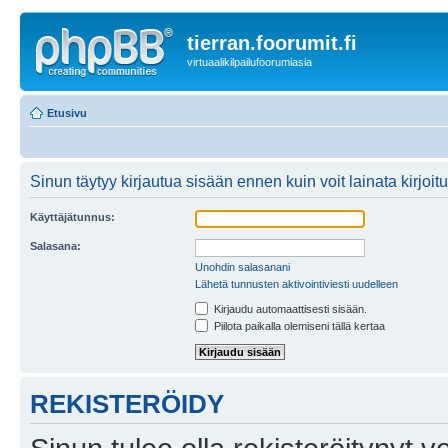
tierran.foorumit.fi
virtuaalikilpailufoorumiasia
Etusivu
Sinun täytyy kirjautua sisään ennen kuin voit lainata kirjoitu
Käyttäjätunnus:
Salasana:
Unohdin salasanani
Lähetä tunnusten aktivointiviesti uudelleen
Kirjaudu automaattisesti sisään.
Piilota paikalla olemiseni tällä kertaa
REKISTERÖIDY