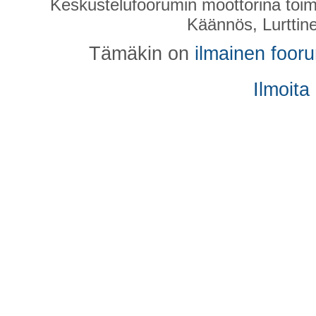
Keskustelufoorumin moottorina toim
Käännös, Lurttin
Tämäkin on
ilmainen foor
Ilmoita