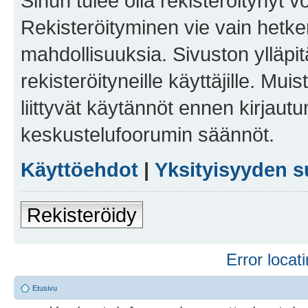
Sinun tulee olla rekisteröitynyt v
Rekisteröityminen vie vain hetken
mahdollisuuksia. Sivuston ylläpit
rekisteröityneille käyttäjille. Mu
liittyvät käytännöt ennen kirjau
keskustelufoorumin säännöt.
Käyttöehdot
|
Yksityisyyden s
Rekisteröidy
Error locati
Etusivu