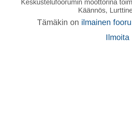
Keskustelufoorumin moottorina toim
Käännös, Lurttin
Tämäkin on
ilmainen foor
Ilmoita