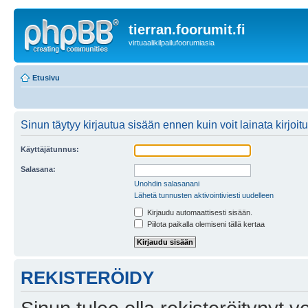
tierran.foorumit.fi
virtuaalikilpailufoorumiasia
Etusivu
Sinun täytyy kirjautua sisään ennen kuin voit lainata kirjoitu
Käyttäjätunnus:
Salasana:
Unohdin salasanani
Lähetä tunnusten aktivointiviesti uudelleen
Kirjaudu automaattisesti sisään.
Piilota paikalla olemiseni tällä kertaa
REKISTERÖIDY