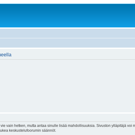
ueella
vie vain hetken, mutta antaa sinulle lisää mahdollisuuksia. Sivuston ylläpitäjä voi my
 lukea keskustelufoorumin säännöt.