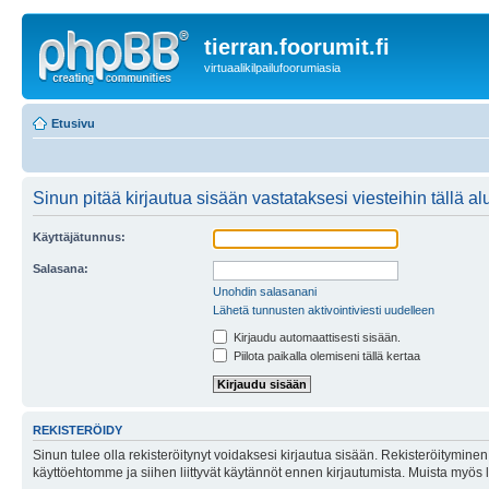
tierran.foorumit.fi
virtuaalikilpailufoorumiasia
Etusivu
Sinun pitää kirjautua sisään vastataksesi viesteihin tällä al
Käyttäjätunnus:
Salasana:
Unohdin salasanani
Lähetä tunnusten aktivointiviesti uudelleen
Kirjaudu automaattisesti sisään.
Piilota paikalla olemiseni tällä kertaa
REKISTERÖIDY
Sinun tulee olla rekisteröitynyt voidaksesi kirjautua sisään. Rekisteröityminen 
käyttöehtomme ja siihen liittyvät käytännöt ennen kirjautumista. Muista myös