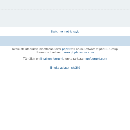
Switch to mobile style
Keskustelufoorumin moottorina toimii
phpBB
® Forum Software © phpBB Group
Käännös, Lurttinen,
www.phpbbsuomi.com
Tämäkin on
ilmainen foorumi
, jonka tarjoaa
munfoorumi.com
Ilmoita asiaton sisältö