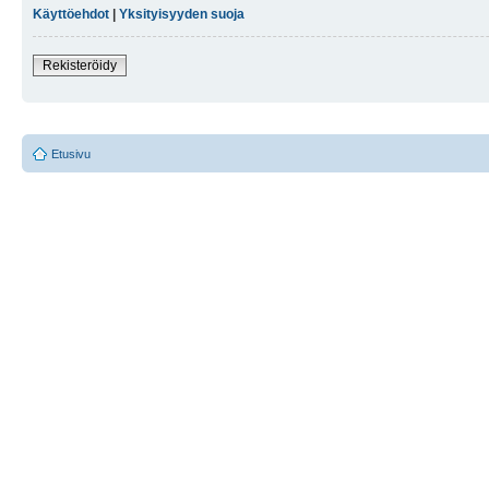
Käyttöehdot
|
Yksityisyyden suoja
Rekisteröidy
Etusivu