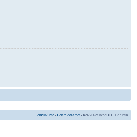
Henkilökunta
•
Poista evästeet
• Kaikki ajat ovat UTC + 2 tuntia