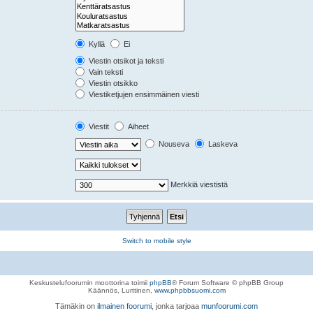
Kyllä
Ei
Viestin otsikot ja teksti
Vain teksti
Viestin otsikko
Viestiketjujen ensimmäinen viesti
Viestit
Aiheet
Nouseva
Laskeva
Merkkiä viestistä
Switch to mobile style
Keskustelufoorumin moottorina toimii
phpBB
® Forum Software © phpBB Group
Käännös, Lurttinen,
www.phpbbsuomi.com
Tämäkin on
ilmainen foorumi
, jonka tarjoaa
munfoorumi.com