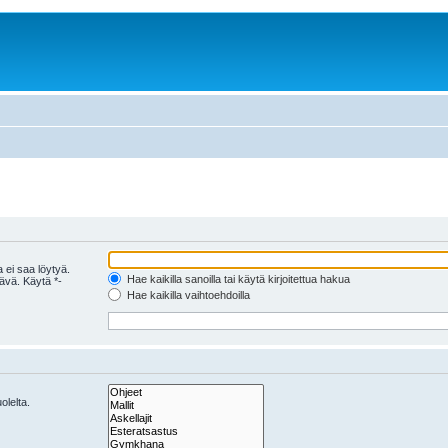
 ei saa löytyä.
Hae kaikilla sanoilla tai käytä kirjoitettua hakua
tävä. Käytä *-
Hae kaikilla vaihtoehdoilla
olelta.