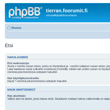
tierran.foorumit.fi
virtuaalikilpailufoorumiasia
Etusivu
Etsi
HAKULAUSEKE
Etsi avainsanoja:
Aseta
+
merkki sanan eteen, jonka on löydyttävä ja
-
merkki sellaisen sanan eteen, jota
Laita haettavat sanat sulkuihin erotettuna
|
-merkillä, mikäli vain yhden sanan on löydyt
merkkiä jokerimerkkinä osittaisiin hakuihin
Hae käyttäjätunnuksella:
Käytä *-merkkiä jokerimerkkinä osittaisiin hakuihin
HAUN VAIHTOEHDOT
Hae alueittain:
Valitse alue tai alueet, josta haluat etsiä. Sisäalueet voidaan hakea valitsemalla se alapu