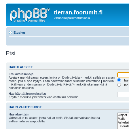
tierran.foorumit.fi
virtuaalikilpailufoorumiasia
Etusivu
Etsi
HAKULAUSEKE
Etsi avainsanoja:
Aseta
+
merkki sanan eteen, jonka on löydyttävä ja
-
merkki sellaisen sanan
Hae k
eteen, jota ei saa löytyä. Laita haettavat sanat sulkuihin erotettuna
|
-merkillä,
mikäli vain yhden sanan on löydyttävä. Käytä *-merkkiä jokerimerkkinä
Hae k
osittaisiin hakuihin
Hae käyttäjätunnuksella:
Käytä *-merkkiä jokerimerkkinä osittaisiin hakuihin
HAUN VAIHTOEHDOT
Hae alueittain:
Valitse alue tai alueet, josta haluat etsiä. Sisäalueet voidaan hakea
valitsemalla se alapuolelta.