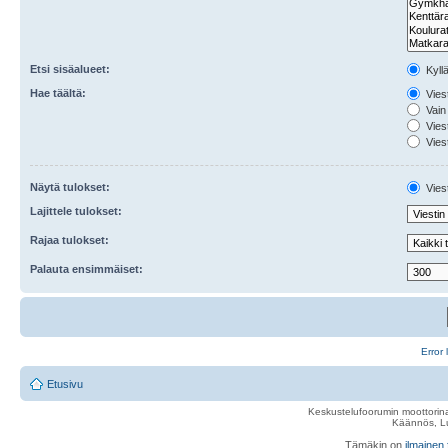
Etsi sisäalueet:
Kyll
Hae täältä:
Viest
Vain 
Viest
Viest
Näytä tulokset:
Viest
Lajittele tulokset:
Rajaa tulokset:
Palauta ensimmäiset:
Error 
Etusivu
Keskustelufoorumin moottorina
Käännös, Lu
Tämäkin on
ilmainen