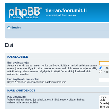
tierran.foorumit.fi
virtuaalikilpailufoorumiasia
Etusivu
Etsi
HAKULAUSEKE
Etsi avainsanoja:
Aseta
+
merkki sanan eteen, jonka on löydyttävä ja
-
merkki sellaisen sanan
Hae k
eteen, jota ei saa löytyä. Laita haettavat sanat sulkuihin erotettuna
|
-merkillä,
mikäli vain yhden sanan on löydyttävä. Käytä *-merkkiä jokerimerkkinä
Hae k
osittaisiin hakuihin
Hae käyttäjätunnuksella:
Käytä *-merkkiä jokerimerkkinä osittaisiin hakuihin
HAUN VAIHTOEHDOT
Hae alueittain:
Valitse alue tai alueet, josta haluat etsiä. Sisäalueet voidaan hakea
valitsemalla se alapuolelta.