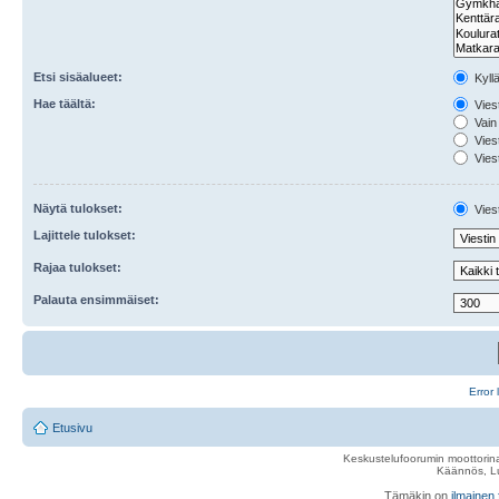
Etsi sisäalueet:
Kyll
Hae täältä:
Viest
Vain 
Viest
Viest
Näytä tulokset:
Viest
Lajittele tulokset:
Rajaa tulokset:
Palauta ensimmäiset:
Error 
Etusivu
Keskustelufoorumin moottorina
Käännös, Lu
Tämäkin on
ilmainen