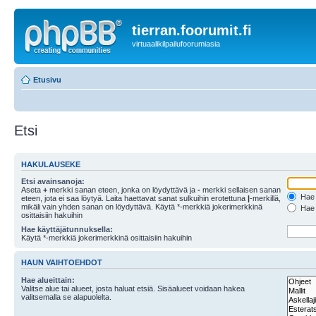
tierran.foorumit.fi
virtuaalikilpailufoorumiasia
Etusivu
Etsi
HAKULAUSEKE
Etsi avainsanoja:
Aseta
+
merkki sanan eteen, jonka on löydyttävä ja
-
merkki sellaisen sanan
Hae k
eteen, jota ei saa löytyä. Laita haettavat sanat sulkuihin erotettuna
|
-merkillä,
mikäli vain yhden sanan on löydyttävä. Käytä *-merkkiä jokerimerkkinä
Hae k
osittaisiin hakuihin
Hae käyttäjätunnuksella:
Käytä *-merkkiä jokerimerkkinä osittaisiin hakuihin
HAUN VAIHTOEHDOT
Hae alueittain:
Valitse alue tai alueet, josta haluat etsiä. Sisäalueet voidaan hakea
valitsemalla se alapuolelta.