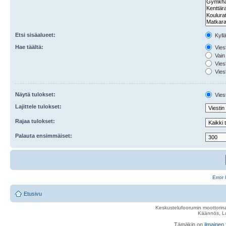
Etsi sisäalueet:
Kyll
Hae täältä:
Viest
Vain 
Viest
Viest
Näytä tulokset:
Viest
Lajittele tulokset:
Rajaa tulokset:
Palauta ensimmäiset:
Error 
Etusivu
Keskustelufoorumin moottorina
Käännös, Lu
Tämäkin on
ilmainen