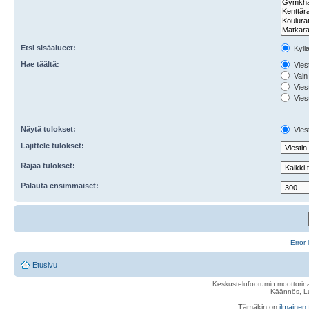
Etsi sisäalueet:
Kyll
Hae täältä:
Viest
Vain 
Viest
Viest
Näytä tulokset:
Viest
Lajittele tulokset:
Rajaa tulokset:
Palauta ensimmäiset:
Error 
Etusivu
Keskustelufoorumin moottorina
Käännös, Lu
Tämäkin on
ilmainen