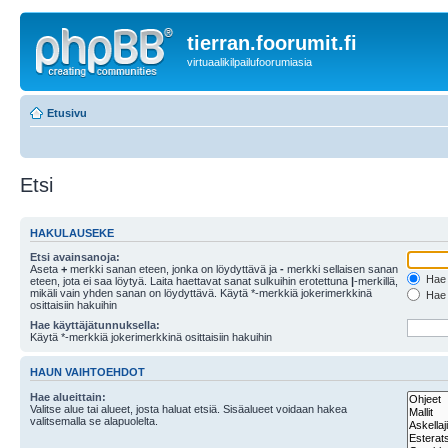
tierran.foorumit.fi
virtuaalikilpailufoorumiasia
Etusivu
Etsi
HAKULAUSEKE
Etsi avainsanoja:
Aseta
+
merkki sanan eteen, jonka on löydyttävä ja
-
merkki sellaisen sanan
Hae k
eteen, jota ei saa löytyä. Laita haettavat sanat sulkuihin erotettuna
|
-merkillä,
mikäli vain yhden sanan on löydyttävä. Käytä *-merkkiä jokerimerkkinä
Hae k
osittaisiin hakuihin
Hae käyttäjätunnuksella:
Käytä *-merkkiä jokerimerkkinä osittaisiin hakuihin
HAUN VAIHTOEHDOT
Hae alueittain:
Valitse alue tai alueet, josta haluat etsiä. Sisäalueet voidaan hakea
valitsemalla se alapuolelta.