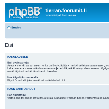
tierran.foorumit.fi
virtuaalikilpailufoorumiasia
Etusivu
Etsi
HAKULAUSEKE
Etsi avainsanoja:
Aseta
+
merkki sanan eteen, jonka on löydyttävä ja
-
merkki sellaisen sanan eteen, jota
Laita haettavat sanat sulkuihin erotettuna
|
-merkillä, mikäli vain yhden sanan on löydyt
merkkiä jokerimerkkinä osittaisiin hakuihin
Hae käyttäjätunnuksella:
Käytä *-merkkiä jokerimerkkinä osittaisiin hakuihin
HAUN VAIHTOEHDOT
Hae alueittain:
Valitse alue tai alueet, josta haluat etsiä. Sisäalueet voidaan hakea valitsemalla se alapu