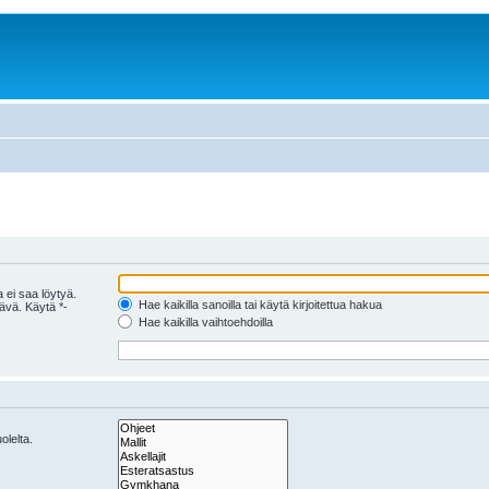
 ei saa löytyä.
Hae kaikilla sanoilla tai käytä kirjoitettua hakua
tävä. Käytä *-
Hae kaikilla vaihtoehdoilla
olelta.