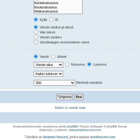
Kyllä
Ei
Viestin otsikot ja teksti
Vain teksti
Viestin otsikko
Viestiketjujen ensimmäinen viesti
Viestit
Aiheet
Nouseva
Laskeva
Merkkiä viestistä
Switch to mobile style
Keskustelufoorumin moottorina toimii
phpBB
® Forum Software © phpBB Group
Käännös, Lurttinen,
www.phpbbsuomi.com
Tämäkin on
ilmainen foorumi
, jonka tarjoaa
munfoorumi.com