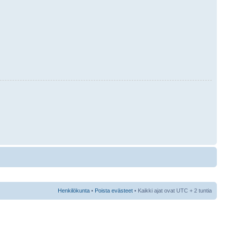
Henkilökunta
•
Poista evästeet
• Kaikki ajat ovat UTC + 2 tuntia