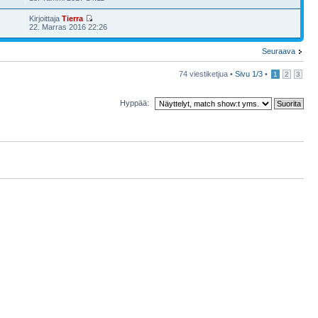
Kirjoittaja
Tierra
22. Marras 2016 22:26
Seuraava
74 viestiketjua •
Sivu
1
/
3
•
1
2
3
Hyppää: