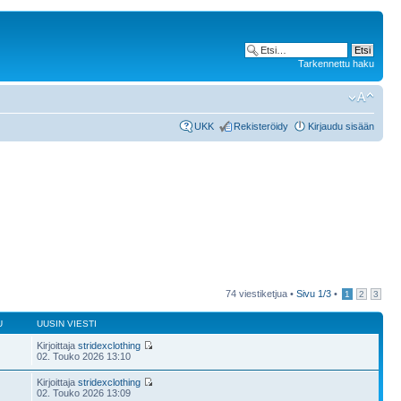
Tarkennettu haku
UKK
Rekisteröidy
Kirjaudu sisään
74 viestiketjua •
Sivu
1
/
3
•
1
2
3
U
UUSIN VIESTI
Kirjoittaja
stridexclothing
02. Touko 2026 13:10
Kirjoittaja
stridexclothing
02. Touko 2026 13:09