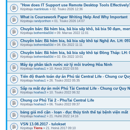
"How does IT Support use Remote Desktop Tools Effectively
Kirjoittaja
martinlouis
» 02. Touko 2026 12:36
What is Coursework Paper Writing Help And Why Important
Kirjoittaja
randyorthon
» 01. Touko 2026 14:07
Chuyên bán: Bã hèm bia, bã bia sấy khô, bã bia 50 đạm, me
Kirjoittaja
bothembia50d
» 09. Marras 2022 11:01
Chuyên bán: Bã hèm bia, bã bia sấy khô tại Nghệ An. LH: 09
Kirjoittaja
bothembia50d
» 04. Elo 2022 11:11
Chuyên bán: Bã hèm bia, bã bia sấy khô tại Đồng Tháp: LH: 
Kirjoittaja
bothembia50d
» 02. Elo 2022 10:01
Máy ép phân tách nước xử lý môi trường Hòa Ninh
Kirjoittaja
hoahau1
» 10. Kesä 2022 03:55
Tiến độ thanh toán dự án Phú tài Central Life - Chung cư Qu
Kirjoittaja
hoahau1
» 26. Touko 2022 05:35
Sắp ra mắt dự án mới Phú Tài Central Life - Chung cư Quy 
Kirjoittaja
hoahau3
» 10. Touko 2022 06:32
Chung cư Phú Tài 2 - PhuTai Central Life
Kirjoittaja
hoahau3
» 06. Touko 2022 09:37
bảng giá mổ cận - loạn - đục thủy tinh thể tại bệnh viện mắt
Kirjoittaja
hoahau2
» 21. Huhti 2022 14:16
VSN 13.08.2017 - tulokset
Kirjoittaja
Tierra
» 21. Heinä 2017 09:10