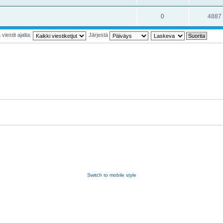
0
4887
viestit ajalta:
Järjestä
Switch to mobile style