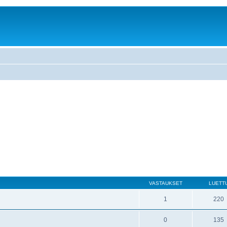
VASTAUKSET
LUETT
1
220
0
135