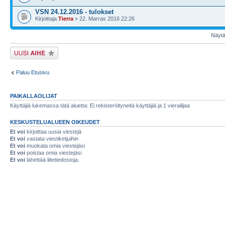
VSN 24.12.2016 - tulokset
Kirjoittaja
Tierra
» 22. Marras 2016 22:26
Näytä 
Lähetä uusi viesti
Paluu Etusivu
PAIKALLAOLIJAT
Käyttäjiä lukemassa tätä aluetta: Ei rekisteröityneitä käyttäjiä ja 1 vierailijaa
KESKUSTELUALUEEN OIKEUDET
Et voi
kirjoittaa uusia viestejä
Et voi
vastata viestiketjuihin
Et voi
muokata omia viestejäsi
Et voi
poistaa omia viestejäsi
Et voi
lähettää liitetiedostoja.