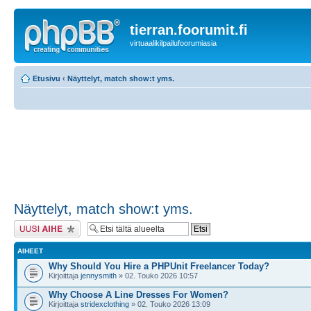
tierran.foorumit.fi
virtuaalikilpailufoorumiasia
Etusivu
‹
Näyttelyt, match show:t yms.
Näyttelyt, match show:t yms.
Lähetä uusi viesti
AIHEET
Why Should You Hire a PHPUnit Freelancer Today?
Kirjoittaja
jennysmith
» 02. Touko 2026 10:57
Why Choose A Line Dresses For Women?
Kirjoittaja
stridexclothing
» 02. Touko 2026 13:09