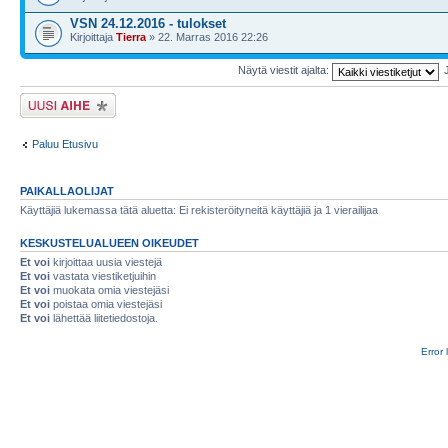
VSN 24.12.2016 - tulokset
Kirjoittaja
Tierra
» 22. Marras 2016 22:26
Näytä viestit ajalta:
Lähetä uusi viesti
Paluu Etusivu
PAIKALLAOLIJAT
Käyttäjiä lukemassa tätä aluetta: Ei rekisteröityneitä käyttäjiä ja 1 vierailijaa
KESKUSTELUALUEEN OIKEUDET
Et voi
kirjoittaa uusia viestejä
Et voi
vastata viestiketjuihin
Et voi
muokata omia viestejäsi
Et voi
poistaa omia viestejäsi
Et voi
lähettää liitetiedostoja.
Error 