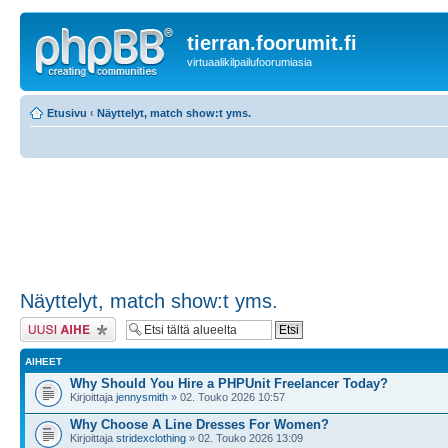
tierran.foorumit.fi
virtuaalikilpailufoorumiasia
Etusivu
‹
Näyttelyt, match show:t yms.
Näyttelyt, match show:t yms.
Lähetä uusi viesti
AIHEET
Why Should You Hire a PHPUnit Freelancer Today?
Kirjoittaja
jennysmith
» 02. Touko 2026 10:57
Why Choose A Line Dresses For Women?
Kirjoittaja
stridexclothing
» 02. Touko 2026 13:09