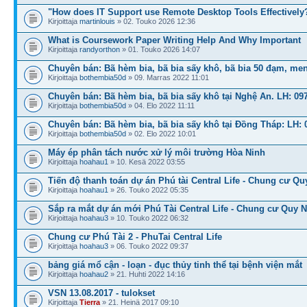
"How does IT Support use Remote Desktop Tools Effectively
Kirjoittaja
martinlouis
» 02. Touko 2026 12:36
What is Coursework Paper Writing Help And Why Important
Kirjoittaja
randyorthon
» 01. Touko 2026 14:07
Chuyên bán: Bã hèm bia, bã bia sấy khô, bã bia 50 đạm, me
Kirjoittaja
bothembia50d
» 09. Marras 2022 11:01
Chuyên bán: Bã hèm bia, bã bia sấy khô tại Nghệ An. LH: 09
Kirjoittaja
bothembia50d
» 04. Elo 2022 11:11
Chuyên bán: Bã hèm bia, bã bia sấy khô tại Đồng Tháp: LH: 
Kirjoittaja
bothembia50d
» 02. Elo 2022 10:01
Máy ép phân tách nước xử lý môi trường Hòa Ninh
Kirjoittaja
hoahau1
» 10. Kesä 2022 03:55
Tiến độ thanh toán dự án Phú tài Central Life - Chung cư Qu
Kirjoittaja
hoahau1
» 26. Touko 2022 05:35
Sắp ra mắt dự án mới Phú Tài Central Life - Chung cư Quy 
Kirjoittaja
hoahau3
» 10. Touko 2022 06:32
Chung cư Phú Tài 2 - PhuTai Central Life
Kirjoittaja
hoahau3
» 06. Touko 2022 09:37
bảng giá mổ cận - loạn - đục thủy tinh thể tại bệnh viện mắt
Kirjoittaja
hoahau2
» 21. Huhti 2022 14:16
VSN 13.08.2017 - tulokset
Kirjoittaja
Tierra
» 21. Heinä 2017 09:10