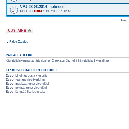
VVJ 28.08.2014 - tulokset
Kirjoittaja
Tierra
» 16. Elo 2014 15:54
Näytä 
Lähetä uusi viesti
Paluu Etusivu
PAIKALLAOLIJAT
Käyttäjiä lukemassa tätä aluetta: Ei rekisteröityneitä käyttäjiä ja 1 vierailijaa
KESKUSTELUALUEEN OIKEUDET
Et voi
kirjoittaa uusia viestejä
Et voi
vastata viestiketjuihin
Et voi
muokata omia viestejäsi
Et voi
poistaa omia viestejäsi
Et voi
lähettää liitetiedostoja.