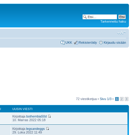
Tarkennettu haku
UKK
Rekisteröidy
Kirjaudu sisään
72 viestiketjua •
Sivu
1
/
3
•
1
2
3
U
UUSIN VIESTI
Kirjoittaja
bothembia50d
8
10. Marras 2022 05:18
Kirjoittaja
legsandeggs
29. Loka 2022 11:49