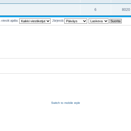
6
8020
viestit ajalta:
Järjestä
Switch to mobile style