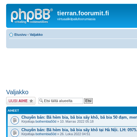
tierran.foorumit.fi
virtuaalikilpailufoorumiasia
Etusivu
‹
Valjakko
Valjakko
Lähetä uusi viesti
AIHEET
Chuyên bán: Bã hèm bia, bã bia sấy khô, bã bia 50 đạm, me
Kirjoittaja
bothembia50d
» 10. Marras 2022 05:18
Chuyên bán: Bã hèm bia, bã bia sấy khô tại Hà Nội. LH: 0975
Kirjoittaja
bothembia50d
» 26. Loka 2022 04:51