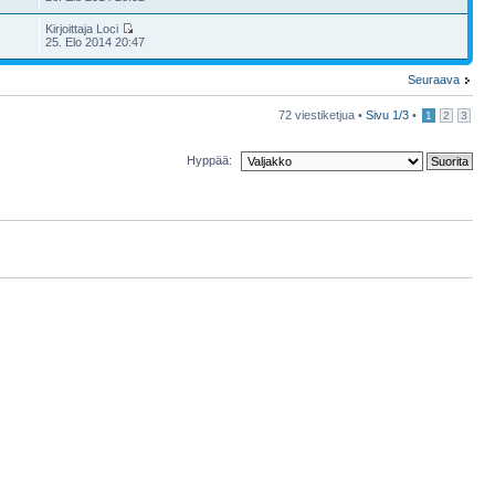
Kirjoittaja Loci
25. Elo 2014 20:47
Seuraava
72 viestiketjua •
Sivu
1
/
3
•
1
2
3
Hyppää: