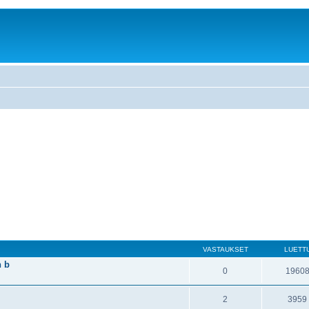
VASTAUKSET
LUETT
n b
0
1960
.
2
3959