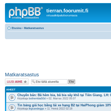
tierran.foorumit.fi
virtuaalikilpailufoorumiasia
Etusivu
‹
Matkaratsastus
Matkaratsastus
Lähetä uusi viesti
AIHEET
Chuyên bán: Bã hèm bia, bã bia sấy khô tại Tiền Giang. LH: 
Kirjoittaja
bothembia50d
» 02. Marras 2022 05:07
Tin bảng giá học bằng lái xe hạng B2 tại HaiPhong giảm 10
Kirjoittaja
legsandeggs
» 11. Heinä 2022 02:18