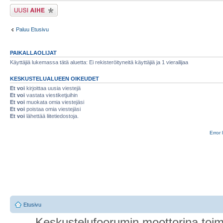
Lähetä uusi viesti
Paluu Etusivu
PAIKALLAOLIJAT
Käyttäjiä lukemassa tätä aluetta: Ei rekisteröityneitä käyttäjiä ja 1 vierailijaa
KESKUSTELUALUEEN OIKEUDET
Et voi
kirjoittaa uusia viestejä
Et voi
vastata viestiketjuihin
Et voi
muokata omia viestejäsi
Et voi
poistaa omia viestejäsi
Et voi
lähettää liitetiedostoja.
Error 
Etusivu
Keskustelufoorumin moottorina toim