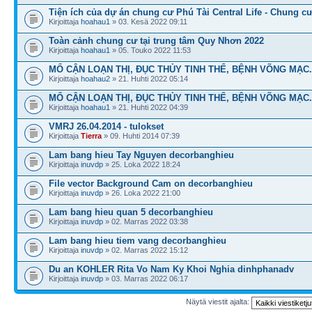
Tiện ích của dự án chung cư Phú Tài Central Life - Chung c
Kirjoittaja
hoahau1
» 03. Kesä 2022 09:11
Toàn cảnh chung cư tại trung tâm Quy Nhơn 2022
Kirjoittaja
hoahau1
» 05. Touko 2022 11:53
MỔ CẬN LOẠN THỊ, ĐỤC THỦY TINH THỂ, BỆNH VÕNG MẠC.
Kirjoittaja
hoahau2
» 21. Huhti 2022 05:14
MỔ CẬN LOẠN THỊ, ĐỤC THỦY TINH THỂ, BỆNH VÕNG MẠC.
Kirjoittaja
hoahau1
» 21. Huhti 2022 04:39
VMRJ 26.04.2014 - tulokset
Kirjoittaja
Tierra
» 09. Huhti 2014 07:39
Lam bang hieu Tay Nguyen decorbanghieu
Kirjoittaja
inuvdp
» 25. Loka 2022 18:24
File vector Background Cam on decorbanghieu
Kirjoittaja
inuvdp
» 26. Loka 2022 21:00
Lam bang hieu quan 5 decorbanghieu
Kirjoittaja
inuvdp
» 02. Marras 2022 03:38
Lam bang hieu tiem vang decorbanghieu
Kirjoittaja
inuvdp
» 02. Marras 2022 15:12
Du an KOHLER Rita Vo Nam Ky Khoi Nghia dinhphanadv
Kirjoittaja
inuvdp
» 03. Marras 2022 06:17
Näytä viestit ajalta: