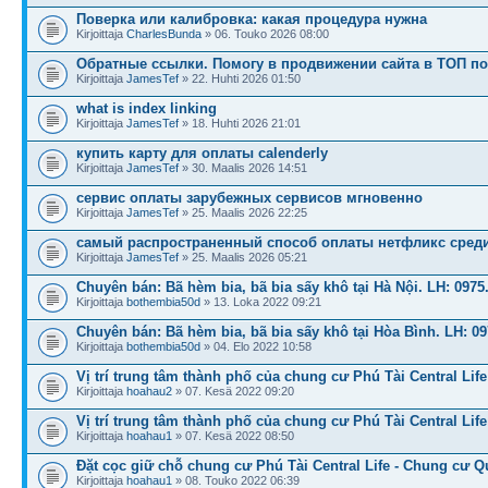
Поверка или калибровка: какая процедура нужна
Kirjoittaja
CharlesBunda
» 06. Touko 2026 08:00
Обратные ссылки. Помогу в продвижении сайта в ТОП п
Kirjoittaja
JamesTef
» 22. Huhti 2026 01:50
what is index linking
Kirjoittaja
JamesTef
» 18. Huhti 2026 21:01
купить карту для оплаты calenderly
Kirjoittaja
JamesTef
» 30. Maalis 2026 14:51
сервис оплаты зарубежных сервисов мгновенно
Kirjoittaja
JamesTef
» 25. Maalis 2026 22:25
самый распространенный способ оплаты нетфликс сред
Kirjoittaja
JamesTef
» 25. Maalis 2026 05:21
Chuyên bán: Bã hèm bia, bã bia sấy khô tại Hà Nội. LH: 0975
Kirjoittaja
bothembia50d
» 13. Loka 2022 09:21
Chuyên bán: Bã hèm bia, bã bia sấy khô tại Hòa Bình. LH: 09
Kirjoittaja
bothembia50d
» 04. Elo 2022 10:58
Vị trí trung tâm thành phố của chung cư Phú Tài Central Life
Kirjoittaja
hoahau2
» 07. Kesä 2022 09:20
Vị trí trung tâm thành phố của chung cư Phú Tài Central Life
Kirjoittaja
hoahau1
» 07. Kesä 2022 08:50
Đặt cọc giữ chỗ chung cư Phú Tài Central Life - Chung cư Q
Kirjoittaja
hoahau1
» 08. Touko 2022 06:39