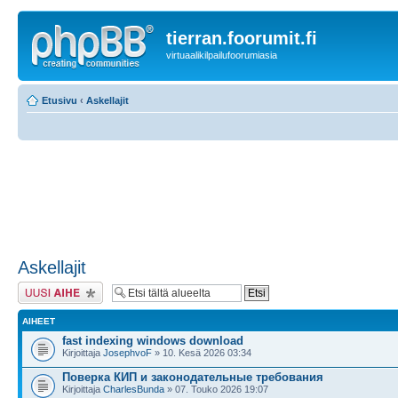
tierran.foorumit.fi
virtuaalikilpailufoorumiasia
Etusivu
‹
Askellajit
Askellajit
Lähetä uusi viesti
AIHEET
fast indexing windows download
Kirjoittaja
JosephvoF
» 10. Kesä 2026 03:34
Поверка КИП и законодательные требования
Kirjoittaja
CharlesBunda
» 07. Touko 2026 19:07