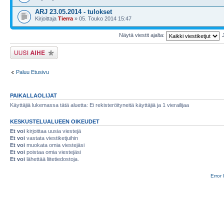
ARJ 23.05.2014 - tulokset
Kirjoittaja
Tierra
» 05. Touko 2014 15:47
Näytä viestit ajalta:
Lähetä uusi viesti
Paluu Etusivu
PAIKALLAOLIJAT
Käyttäjiä lukemassa tätä aluetta: Ei rekisteröityneitä käyttäjiä ja 1 vierailijaa
KESKUSTELUALUEEN OIKEUDET
Et voi
kirjoittaa uusia viestejä
Et voi
vastata viestiketjuihin
Et voi
muokata omia viestejäsi
Et voi
poistaa omia viestejäsi
Et voi
lähettää liitetiedostoja.
Error 