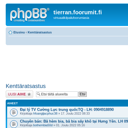
tierran.foorumit.fi
virtuaalikilpailufoorumiasia
Etusivu
‹
Kenttäratsastus
Kenttäratsastus
Lähetä uusi viesti
AIHEET
Đại lý TV Cường Lực trung quốcTQ - LH: 0904918890
Kirjoittaja
hfoangljacphuc38
» 17. Joulu 2022 08:33
Chuyên bán: Bã hèm bia, bã bia sấy khô tại Hưng Yên. LH 0
Kirjoittaja
bothembia50d
» 01. Joulu 2022 05:16