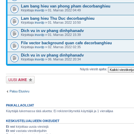
Lam bang hieu van phong pham decorbanghieu
Kirjoittaja
inuvdp
» 01. Marras 2022 04:49
Lam bang hieu Thu Duc decorbanghieu
Kirjoittaja
inuvdp
» 01. Marras 2022 10:50
Dich vu in uv phang dinhphanadv
Kirjoittaja
inuvdp
» 01. Marras 2022 15:39
File vector background quan cafe decorbanghieu
Kirjoittaja
inuvdp
» 02. Marras 2022 02:35
Dich vu in uv phang dinhphanadv
Kirjoittaja
inuvdp
» 06. Marras 2022 20:34
Näytä viestit ajalta:
Lähetä uusi viesti
Paluu Etusivu
PAIKALLAOLIJAT
Käyttäjiä lukemassa tätä aluetta: Ei rekisteröityneitä käyttäjiä ja 1 vierailijaa
KESKUSTELUALUEEN OIKEUDET
Et voi
kirjoittaa uusia viestejä
Et voi
vastata viestiketjuihin