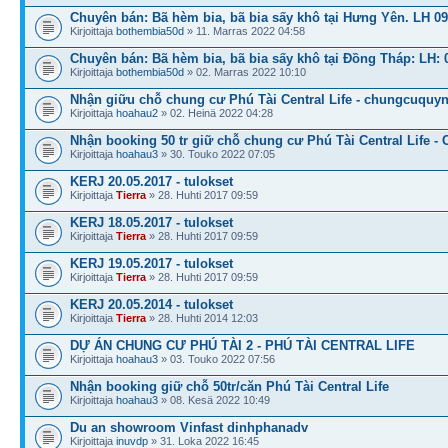
Chuyên bán: Bã hèm bia, bã bia sấy khô tại Hưng Yên. LH 0
Kirjoittaja
bothembia50d
» 11. Marras 2022 04:58
Chuyên bán: Bã hèm bia, bã bia sấy khô tại Đồng Tháp: LH: 
Kirjoittaja
bothembia50d
» 02. Marras 2022 10:10
Nhận giữu chỗ chung cư Phú Tài Central Life - chungcuquy
Kirjoittaja
hoahau2
» 02. Heinä 2022 04:28
Nhận booking 50 tr giữ chỗ chung cư Phú Tài Central Life - 
Kirjoittaja
hoahau3
» 30. Touko 2022 07:05
KERJ 20.05.2017 - tulokset
Kirjoittaja
Tierra
» 28. Huhti 2017 09:59
KERJ 18.05.2017 - tulokset
Kirjoittaja
Tierra
» 28. Huhti 2017 09:59
KERJ 19.05.2017 - tulokset
Kirjoittaja
Tierra
» 28. Huhti 2017 09:59
KERJ 20.05.2014 - tulokset
Kirjoittaja
Tierra
» 28. Huhti 2014 12:03
DỰ ÁN CHUNG CƯ PHÚ TÀI 2 - PHÚ TÀI CENTRAL LIFE
Kirjoittaja
hoahau3
» 03. Touko 2022 07:56
Nhận booking giữ chỗ 50tr/căn Phú Tài Central Life
Kirjoittaja
hoahau3
» 08. Kesä 2022 10:49
Du an showroom Vinfast dinhphanadv
Kirjoittaja
inuvdp
» 31. Loka 2022 16:45