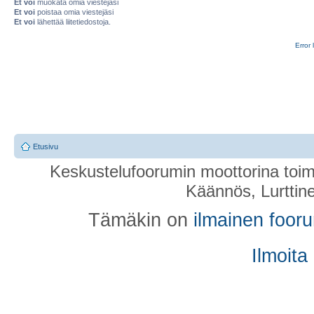
Et voi
muokata omia viestejäsi
Et voi
poistaa omia viestejäsi
Et voi
lähettää liitetiedostoja.
Error 
Etusivu
Keskustelufoorumin moottorina toim
Käännös, Lurttin
Tämäkin on
ilmainen foor
Ilmoita