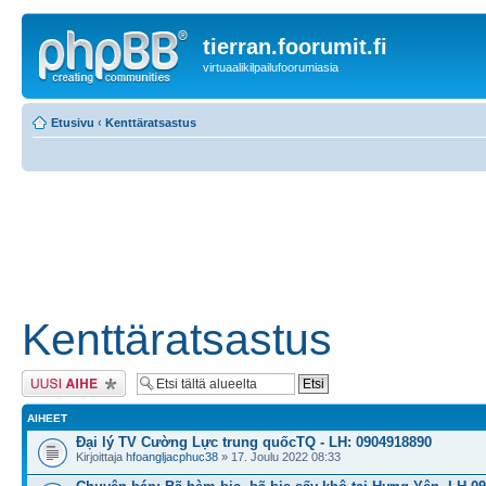
tierran.foorumit.fi
virtuaalikilpailufoorumiasia
Etusivu
‹
Kenttäratsastus
Kenttäratsastus
Lähetä uusi viesti
AIHEET
Đại lý TV Cường Lực trung quốcTQ - LH: 0904918890
Kirjoittaja
hfoangljacphuc38
» 17. Joulu 2022 08:33