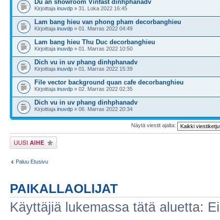
Du an showroom Vinfast dinhphanadv
Kirjoittaja
inuvdp
» 31. Loka 2022 16:45
Lam bang hieu van phong pham decorbanghieu
Kirjoittaja
inuvdp
» 01. Marras 2022 04:49
Lam bang hieu Thu Duc decorbanghieu
Kirjoittaja
inuvdp
» 01. Marras 2022 10:50
Dich vu in uv phang dinhphanadv
Kirjoittaja
inuvdp
» 01. Marras 2022 15:39
File vector background quan cafe decorbanghieu
Kirjoittaja
inuvdp
» 02. Marras 2022 02:35
Dich vu in uv phang dinhphanadv
Kirjoittaja
inuvdp
» 06. Marras 2022 20:34
Näytä viestit ajalta:
Lähetä uusi viesti
Paluu Etusivu
PAIKALLAOLIJAT
Käyttäjiä lukemassa tätä aluetta: Ei r