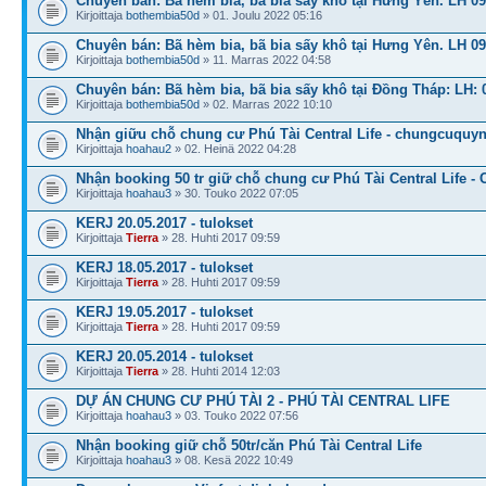
Chuyên bán: Bã hèm bia, bã bia sấy khô tại Hưng Yên. LH 0
Kirjoittaja
bothembia50d
» 01. Joulu 2022 05:16
Chuyên bán: Bã hèm bia, bã bia sấy khô tại Hưng Yên. LH 0
Kirjoittaja
bothembia50d
» 11. Marras 2022 04:58
Chuyên bán: Bã hèm bia, bã bia sấy khô tại Đồng Tháp: LH: 
Kirjoittaja
bothembia50d
» 02. Marras 2022 10:10
Nhận giữu chỗ chung cư Phú Tài Central Life - chungcuquy
Kirjoittaja
hoahau2
» 02. Heinä 2022 04:28
Nhận booking 50 tr giữ chỗ chung cư Phú Tài Central Life - 
Kirjoittaja
hoahau3
» 30. Touko 2022 07:05
KERJ 20.05.2017 - tulokset
Kirjoittaja
Tierra
» 28. Huhti 2017 09:59
KERJ 18.05.2017 - tulokset
Kirjoittaja
Tierra
» 28. Huhti 2017 09:59
KERJ 19.05.2017 - tulokset
Kirjoittaja
Tierra
» 28. Huhti 2017 09:59
KERJ 20.05.2014 - tulokset
Kirjoittaja
Tierra
» 28. Huhti 2014 12:03
DỰ ÁN CHUNG CƯ PHÚ TÀI 2 - PHÚ TÀI CENTRAL LIFE
Kirjoittaja
hoahau3
» 03. Touko 2022 07:56
Nhận booking giữ chỗ 50tr/căn Phú Tài Central Life
Kirjoittaja
hoahau3
» 08. Kesä 2022 10:49