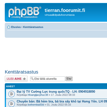
tierran.foorumit.fi
virtuaalikilpailufoorumiasia
Etusivu
‹
Kenttäratsastus
Kenttäratsastus
Lähetä uusi viesti
AIHEET
Đại lý TV Cường Lực trung quốcTQ - LH: 0904918890
Kirjoittaja
hfoangljacphuc38
» 17. Joulu 2022 08:33
Chuyên bán: Bã hèm bia, bã bia sấy khô tại Hưng Yên. LH 0
Kirjoittaja
bothembia50d
» 01. Joulu 2022 05:16