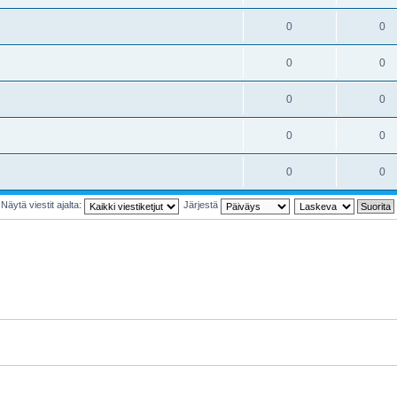
0
0
0
0
0
0
0
0
0
0
Näytä viestit ajalta:
Järjestä