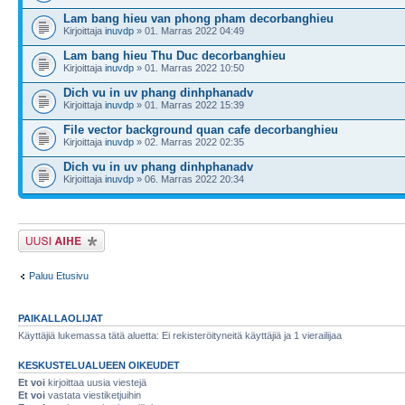
Lam bang hieu van phong pham decorbanghieu
Kirjoittaja
inuvdp
» 01. Marras 2022 04:49
Lam bang hieu Thu Duc decorbanghieu
Kirjoittaja
inuvdp
» 01. Marras 2022 10:50
Dich vu in uv phang dinhphanadv
Kirjoittaja
inuvdp
» 01. Marras 2022 15:39
File vector background quan cafe decorbanghieu
Kirjoittaja
inuvdp
» 02. Marras 2022 02:35
Dich vu in uv phang dinhphanadv
Kirjoittaja
inuvdp
» 06. Marras 2022 20:34
Lähetä uusi viesti
Paluu Etusivu
PAIKALLAOLIJAT
Käyttäjiä lukemassa tätä aluetta: Ei rekisteröityneitä käyttäjiä ja 1 vierailijaa
KESKUSTELUALUEEN OIKEUDET
Et voi
kirjoittaa uusia viestejä
Et voi
vastata viestiketjuihin