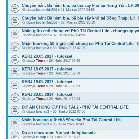
Chuyên bán: Bã hèm bia, bã bia sấy khô tại Hưng Yên. LH 0
Kirjoittaja
bothembia50d
» 11. Marras 2022 04:58
Chuyên bán: Bã hèm bia, bã bia sấy khô tại Đồng Tháp: LH: 
Kirjoittaja
bothembia50d
» 02. Marras 2022 10:10
Nhận giữu chỗ chung cư Phú Tài Central Life - chungcuquy
Kirjoittaja
hoahau2
» 02. Heinä 2022 04:28
Nhận booking 50 tr giữ chỗ chung cư Phú Tài Central Life - 
Kirjoittaja
hoahau3
» 30. Touko 2022 07:05
KERJ 20.05.2017 - tulokset
Kirjoittaja
Tierra
» 28. Huhti 2017 09:59
KERJ 18.05.2017 - tulokset
Kirjoittaja
Tierra
» 28. Huhti 2017 09:59
KERJ 19.05.2017 - tulokset
Kirjoittaja
Tierra
» 28. Huhti 2017 09:59
KERJ 20.05.2014 - tulokset
Kirjoittaja
Tierra
» 28. Huhti 2014 12:03
DỰ ÁN CHUNG CƯ PHÚ TÀI 2 - PHÚ TÀI CENTRAL LIFE
Kirjoittaja
hoahau3
» 03. Touko 2022 07:56
Nhận booking giữ chỗ 50tr/căn Phú Tài Central Life
Kirjoittaja
hoahau3
» 08. Kesä 2022 10:49
Du an showroom Vinfast dinhphanadv
Kirjoittaja
inuvdp
» 31. Loka 2022 16:45