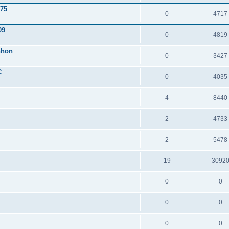
975
0
4717
09
0
4819
nhon
0
3427
C
0
4035
4
8440
2
4733
2
5478
19
3092
0
0
0
0
0
0