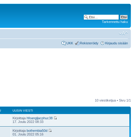
Tarkennettu haku
UKK
Rekisteröidy
Kirjaudu sisään
10 viestiketjua • Sivu
1
/
1
U
UUSIN VIESTI
Kirjoittaja
hfoangljacphuc38
2
17. Joulu 2022 08:33
Kirjoittaja
bothembia50d
01. Joulu 2022 05:16