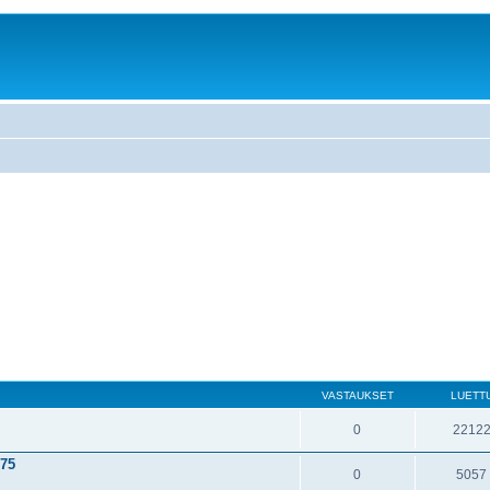
VASTAUKSET
LUETT
0
2212
975
0
5057