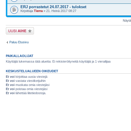
ERJ porrastetut 24.07.2017 - tulokset
Kirjoittaja
Tierra
» 21. Heinä 2017 08:27
Näytä 
Lähetä uusi viesti
Paluu Etusivu
PAIKALLAOLIJAT
Käyttäjiä lukemassa tätä aluetta: Ei rekisteröityneitä käyttäjiä ja 1 vierailijaa
KESKUSTELUALUEEN OIKEUDET
Et voi
kirjoittaa uusia viestejä
Et voi
vastata viestiketjuihin
Et voi
muokata omia viestejäsi
Et voi
poistaa omia viestejäsi
Et voi
lähettää liitetiedostoja.