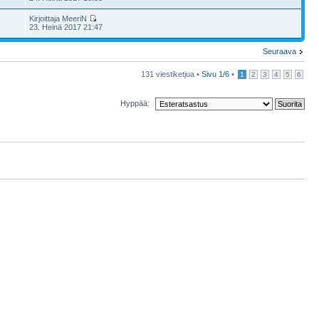
Kirjoittaja MeeriN
23. Heinä 2017 21:47
Seuraava
131 viestiketjua •
Sivu
1
/
6
•
1
2
3
4
5
6
Hyppää: