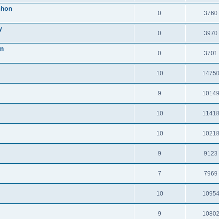
nhon
0
3760
y
0
3970
ơn
0
3701
10
1475
9
1014
10
1141
10
1021
9
9123
7
7969
10
1095
9
1080