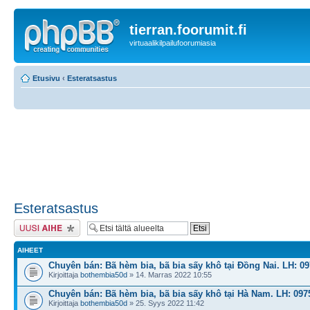
tierran.foorumit.fi
virtuaalikilpailufoorumiasia
Etusivu
‹
Esteratsastus
Esteratsastus
Lähetä uusi viesti
AIHEET
Chuyên bán: Bã hèm bia, bã bia sấy khô tại Đồng Nai. LH: 09
Kirjoittaja
bothembia50d
» 14. Marras 2022 10:55
Chuyên bán: Bã hèm bia, bã bia sấy khô tại Hà Nam. LH: 097
Kirjoittaja
bothembia50d
» 25. Syys 2022 11:42