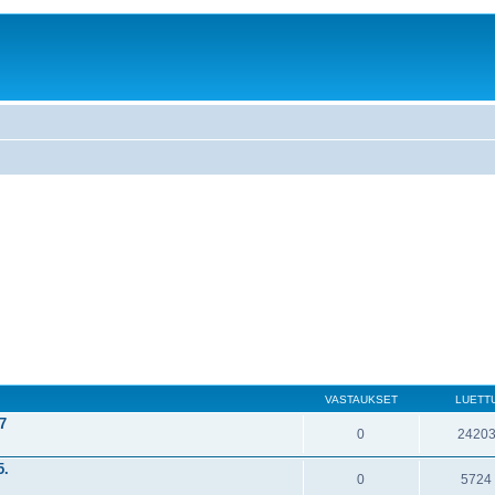
VASTAUKSET
LUETT
7
0
2420
5.
0
5724