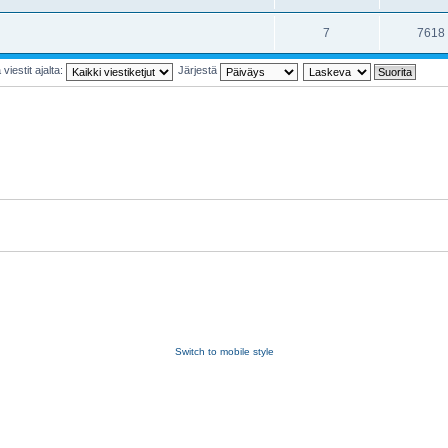
7
7618
viestit ajalta:
Järjestä
Switch to mobile style