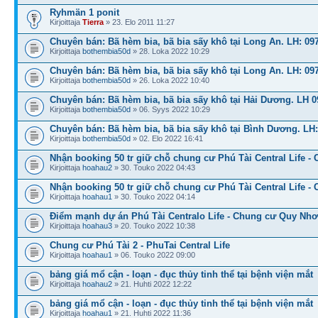
Ryhmän 1 ponit
Kirjoittaja
Tierra
» 23. Elo 2011 11:27
Chuyên bán: Bã hèm bia, bã bia sấy khô tại Long An. LH: 09
Kirjoittaja
bothembia50d
» 28. Loka 2022 10:29
Chuyên bán: Bã hèm bia, bã bia sấy khô tại Long An. LH: 09
Kirjoittaja
bothembia50d
» 26. Loka 2022 10:40
Chuyên bán: Bã hèm bia, bã bia sấy khô tại Hải Dương. LH 0
Kirjoittaja
bothembia50d
» 06. Syys 2022 10:29
Chuyên bán: Bã hèm bia, bã bia sấy khô tại Bình Dương. LH:
Kirjoittaja
bothembia50d
» 02. Elo 2022 16:41
Nhận booking 50 tr giữ chỗ chung cư Phú Tài Central Life - 
Kirjoittaja
hoahau2
» 30. Touko 2022 04:43
Nhận booking 50 tr giữ chỗ chung cư Phú Tài Central Life - 
Kirjoittaja
hoahau1
» 30. Touko 2022 04:14
Điểm mạnh dự án Phú Tài Centralo Life - Chung cư Quy Nh
Kirjoittaja
hoahau3
» 20. Touko 2022 10:38
Chung cư Phú Tài 2 - PhuTai Central Life
Kirjoittaja
hoahau1
» 06. Touko 2022 09:00
bảng giá mổ cận - loạn - đục thủy tinh thể tại bệnh viện mắt
Kirjoittaja
hoahau2
» 21. Huhti 2022 12:22
bảng giá mổ cận - loạn - đục thủy tinh thể tại bệnh viện mắt
Kirjoittaja
hoahau1
» 21. Huhti 2022 11:36