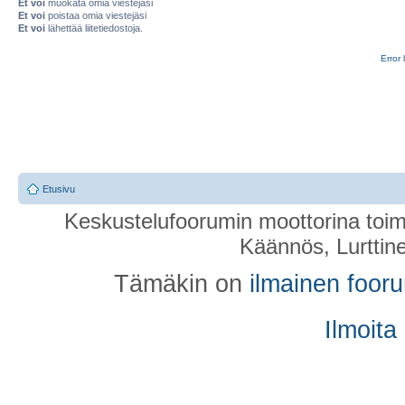
Et voi
muokata omia viestejäsi
Et voi
poistaa omia viestejäsi
Et voi
lähettää liitetiedostoja.
Error 
Etusivu
Keskustelufoorumin moottorina toim
Käännös, Lurttin
Tämäkin on
ilmainen foor
Ilmoita