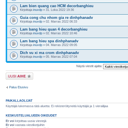
Lam bien quang cao HCM decorbanghieu
Kirjoittaja
inuvdp
» 31. Loka 2022 19:36
Guia cong chu nhom gia re dinhphanadv
Kirjoittaja
inuvdp
» 02. Marras 2022 06:33
Lam bang hieu quan 4 decorbanghieu
Kirjoittaja
inuvdp
» 02. Marras 2022 10:46
Lam bang hieu spa dinhphanadv
Kirjoittaja
inuvdp
» 04. Marras 2022 09:05
Dich vu xi ma crom dinhphanadv
Kirjoittaja
inuvdp
» 05. Marras 2022 07:04
Näytä viestit ajalta:
Lähetä uusi viesti
Paluu Etusivu
PAIKALLAOLIJAT
Käyttäjiä lukemassa tätä aluetta: Ei rekisteröityneitä käyttäjiä ja 1 vierailijaa
KESKUSTELUALUEEN OIKEUDET
Et voi
kirjoittaa uusia viestejä
Et voi
vastata viestiketjuihin