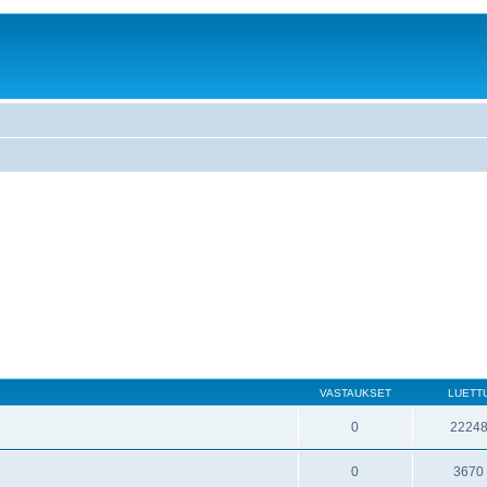
VASTAUKSET
LUETT
0
2224
0
3670