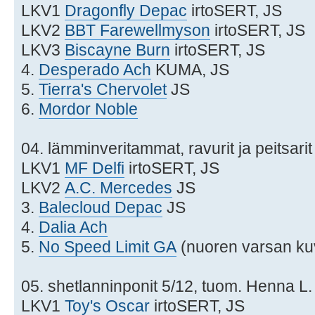
LKV1
Dragonfly Depac
irtoSERT, JS
LKV2
BBT Farewellmyson
irtoSERT, JS
LKV3
Biscayne Burn
irtoSERT, JS
4.
Desperado Ach
KUMA, JS
5.
Tierra's Chervolet
JS
6.
Mordor Noble
04. lämminveritammat, ravurit ja peitsari
LKV1
MF Delfi
irtoSERT, JS
LKV2
A.C. Mercedes
JS
3.
Balecloud Depac
JS
4.
Dalia Ach
5.
No Speed Limit GA
(nuoren varsan ku
05. shetlanninponit 5/12, tuom. Henna L.
LKV1
Toy's Oscar
irtoSERT, JS