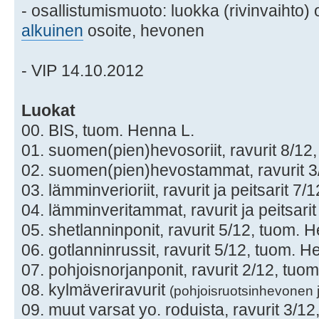
- osallistumismuoto: luokka (rivinvaihto
alkuinen
osoite, hevonen
- VIP 14.10.2012
Luokat
00. BIS, tuom. Henna L.
01. suomen(pien)hevosoriit, ravurit 8/12
02. suomen(pien)hevostammat, ravurit 3
03. lämminverioriit, ravurit ja peitsarit 7
04. lämminveritammat, ravurit ja peitsari
05. shetlanninponit, ravurit 5/12, tuom. 
06. gotlanninrussit, ravurit 5/12, tuom. H
07. pohjoisnorjanponit, ravurit 2/12, tuo
08. kylmäveriravurit
(pohjoisruotsinhevonen j
09. muut varsat yo. roduista, ravurit 3/1