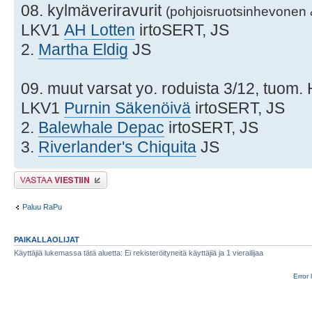
08. kylmäveriravurit
(pohjoisruotsinhevonen 
LKV1
AH Lotten
irtoSERT, JS
2.
Martha Eldig
JS
09. muut varsat yo. roduista 3/12, tuom.
LKV1
Purnin Säkenöivä
irtoSERT, JS
2.
Balewhale Depac
irtoSERT, JS
3.
Riverlander's Chiquita
JS
Lähetä vastaus
Paluu RaPu
PAIKALLAOLIJAT
Käyttäjiä lukemassa tätä aluetta: Ei rekisteröityneitä käyttäjiä ja 1 vierailijaa
Error 