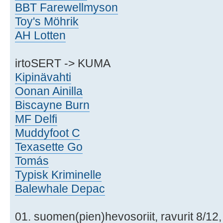
BBT Farewellmyson
Toy's Möhrik
AH Lotten
irtoSERT -> KUMA
Kipinävahti
Oonan Ainilla
Biscayne Burn
MF Delfi
Muddyfoot C
Texasette Go
Tomás
Typisk Kriminelle
Balewhale Depac
01. suomen(pien)hevosoriit, ravurit 8/12