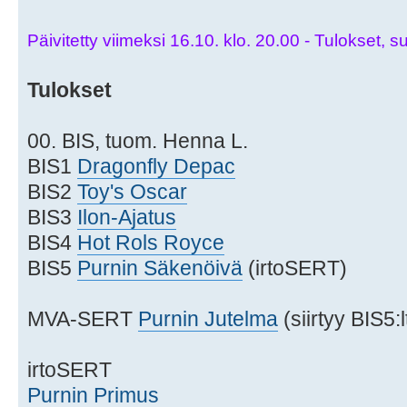
Päivitetty viimeksi 16.10. klo. 20.00 - Tulokset, su
Tulokset
00. BIS, tuom. Henna L.
BIS1
Dragonfly Depac
BIS2
Toy's Oscar
BIS3
Ilon-Ajatus
BIS4
Hot Rols Royce
BIS5
Purnin Säkenöivä
(irtoSERT)
MVA-SERT
Purnin Jutelma
(siirtyy BIS5:l
irtoSERT
Purnin Primus