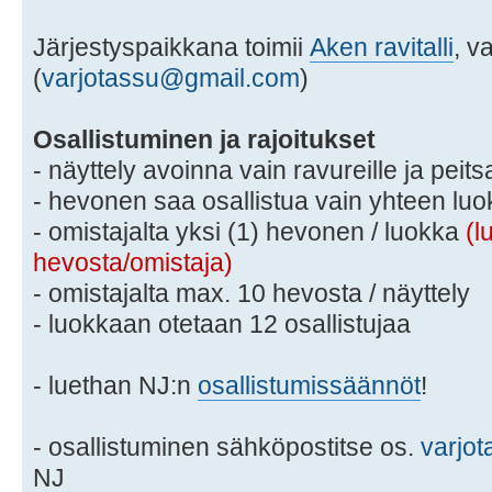
Järjestyspaikkana toimii
Aken ravitalli
, v
(
varjotassu@gmail.com
)
Osallistuminen ja rajoitukset
- näyttely avoinna vain ravureille ja peitsa
- hevonen saa osallistua vain yhteen lu
- omistajalta yksi (1) hevonen / luokka
(l
hevosta/omistaja)
- omistajalta max. 10 hevosta / näyttely
- luokkaan otetaan 12 osallistujaa
- luethan NJ:n
osallistumissäännöt
!
- osallistuminen sähköpostitse os.
varjo
NJ