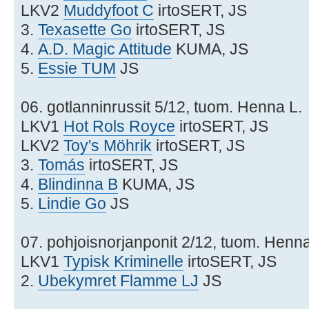
LKV2
Muddyfoot C
irtoSERT, JS
3.
Texasette Go
irtoSERT, JS
4.
A.D. Magic Attitude
KUMA, JS
5.
Essie TUM
JS
06. gotlanninrussit 5/12, tuom. Henna L.
LKV1
Hot Rols Royce
irtoSERT, JS
LKV2
Toy's Möhrik
irtoSERT, JS
3.
Tomás
irtoSERT, JS
4.
Blindinna B
KUMA, JS
5.
Lindie Go
JS
07. pohjoisnorjanponit 2/12, tuom. Henna
LKV1
Typisk Kriminelle
irtoSERT, JS
2.
Ubekymret Flamme LJ
JS