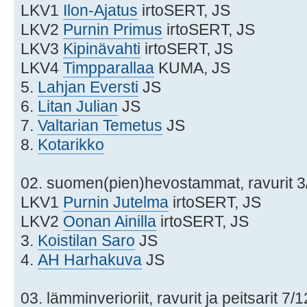
LKV1
Ilon-Ajatus
irtoSERT, JS
LKV2
Purnin Primus
irtoSERT, JS
LKV3
Kipinävahti
irtoSERT, JS
LKV4
Timpparallaa
KUMA, JS
5.
Lahjan Eversti
JS
6.
Litan Julian
JS
7.
Valtarian Temetus
JS
8.
Kotarikko
02. suomen(pien)hevostammat, ravurit 3
LKV1
Purnin Jutelma
irtoSERT, JS
LKV2
Oonan Ainilla
irtoSERT, JS
3.
Koistilan Saro
JS
4.
AH Harhakuva
JS
03. lämminverioriit, ravurit ja peitsarit 7