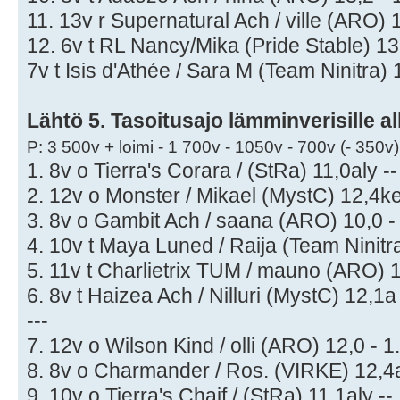
11. 13v r Supernatural Ach / ville (ARO) 1
12. 6v t RL Nancy/Mika (Pride Stable) 13
7v t Isis d'Athée / Sara M (Team Ninitra) 
Lähtö 5. Tasoitusajo lämminverisille all
P: 3 500v + loimi - 1 700v - 1050v - 700v (- 350v)
1. 8v o Tierra's Corara / (StRa) 11,0aly --
2. 12v o Monster / Mikael (MystC) 12,4ke
3. 8v o Gambit Ach / saana (ARO) 10,0 -
4. 10v t Maya Luned / Raija (Team Ninitr
5. 11v t Charlietrix TUM / mauno (ARO) 1
6. 8v t Haizea Ach / Nilluri (MystC) 12,1a
---
7. 12v o Wilson Kind / olli (ARO) 12,0 - 1
8. 8v o Charmander / Ros. (VIRKE) 12,4a
9. 10v o Tierra's Chaif / (StRa) 11,1aly --