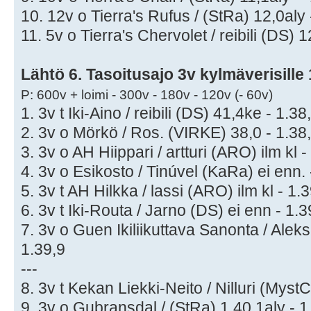
10. 12v o Tierra's Rufus / (StRa) 12,0aly 
11. 5v o Tierra's Chervolet / reibili (DS) 
Lähtö 6. Tasoitusajo 3v kylmäverisille
P: 600v + loimi - 300v - 180v - 120v (- 60v)
1. 3v t Iki-Aino / reibili (DS) 41,4ke - 1.38
2. 3v o Mörkö / Ros. (VIRKE) 38,0 - 1.38
3. 3v o AH Hiippari / artturi (ARO) ilm kl -
4. 3v o Esikosto / Tinúvel (KaRa) ei enn. 
5. 3v t AH Hilkka / lassi (ARO) ilm kl - 1.
6. 3v t Iki-Routa / Jarno (DS) ei enn - 1.3
7. 3v o Guen Ikiliikuttava Sanonta / Alek
1.39,9
---
8. 3v t Kekan Liekki-Neito / Nilluri (MystC
9. 3v o Gubransdal / (StRa) 1.40,1aly - 1