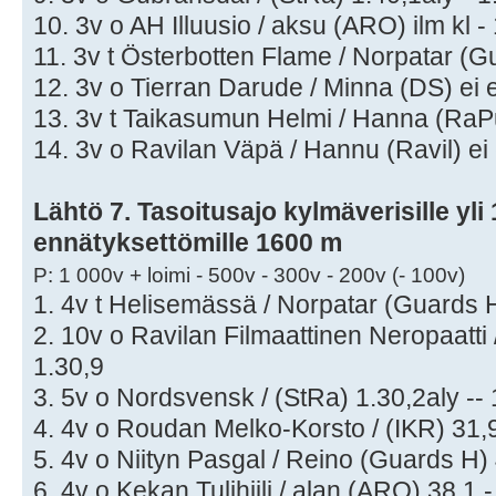
10. 3v o AH Illuusio / aksu (ARO) ilm kl -
11. 3v t Österbotten Flame / Norpatar (G
12. 3v o Tierran Darude / Minna (DS) ei 
13. 3v t Taikasumun Helmi / Hanna (RaPu
14. 3v o Ravilan Väpä / Hannu (Ravil) ei 
Lähtö 7. Tasoitusajo kylmäverisille yli 
ennätyksettömille 1600 m
P: 1 000v + loimi - 500v - 300v - 200v (- 100v)
1. 4v t Helisemässä / Norpatar (Guards H
2. 10v o Ravilan Filmaattinen Neropaatti 
1.30,9
3. 5v o Nordsvensk / (StRa) 1.30,2aly -- 
4. 4v o Roudan Melko-Korsto / (IKR) 31,
5. 4v o Niityn Pasgal / Reino (Guards H)
6. 4v o Kekan Tulihiili / alan (ARO) 38,1 -