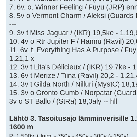
7. 6v. o. Winner Feeling / Fuyu (JRP) enn
8. 5v o Vermont Charm / Aleksi (Guards H
---
9. 3v t Miss Jaguar / (IKR) 19,5ke - 1.19,
10. 4v o Rtr Jupiter F / Hannu (Ravil) 20,
11. 6v. t. Everything Has A Purpose / Fu
1.21,1 x
12. 3v t Lita's Délicieux / (IKR) 19,7ke - 
13. 6v t Merize / Tiina (Ravil) 20,2 - 1.21,
14. 3v t Gilda North / Nilluri (MystC) 18,
15. 3v o Gronto Gumb / Norpatar (Guards
3v o ST Ballo / (StRa) 18,0aly -- hll
Lähtö 3. Tasoitusajo lämminverisille 1.1
1600 m
P: 1 500v + loimi - 750v - 450v - 300v (- 150v)