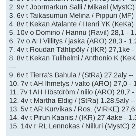
2. 9v t Joormarkun Salli / Mikael (MystC)
3. 6v t Taikasumun Melina / Pippuri (MF) 
4. 8v t Kekan Atalante / Henri YK (KeKa) 
5. 10v o Domino / Hannu (Ravil) 28,1 - 1
6. 7v o AH Villitys / jaska (ARO) 28,3 - 1
7. 4v t Roudan Tähtipöly / (IKR) 27,1ke -
8. 8v t Kekan Tulihelmi / Anthonio K (KeK
---
9. 6v t Tierra's Bahula / (StRa) 27,2aly --
10. 7v t AH Ihmetys / valto (ARO) 27,0 - 
11. 7v t AH Höstdröm / niilo (ARO) 28,7 -
12. 4v t Martha Eldig / (StRa) 1.28,5aly -
13. 5v t AR Kurvikas / Ros. (VIRKE) 27,6,
14. 4v t Pirun Kaanis / (IKR) 27,4ake - 1.
15. 14v r RL Lennokas / Nilluri (MystC) 2