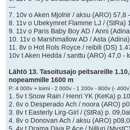
---
7. 10v o Aken Mjolnir / aksu (ARO) 57,8 -
8. 11v o Ubekymret Flamme LJ / (StRa) 1
9. 11v o Paris Baby Boy AD / Anni (Adina)
10. 11v o Marshmallow AD / Asta (Adina) 
11. 8v o Hot Rols Royce / reibili (DS) 1.4
10v t Aken Hedda / santtu (ARO) 47,0 - 
Lähtö 13. Tasoitusajo peitsareille 1.10,0
nopeammille 1600 m
P: 4 000v + loimi - 2 000v - 1 200v - 800v (- 400v
1. 5v t Snow Rain / Henri YK (KeKa) p.10,
2. 6v o Desperado Ach / noora (ARO) p08
3. 8v t Easterly Lirg-Girl / (StRa) p. 09,0a
4. 8v o Donovan Ach / aksu (ARO) p08,0 
5. 4v t Drama Diva P Ace / Nilluri (MystC)