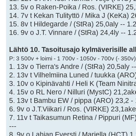
13. 5v o Raken-Poika / Ros. (VIRKE) 25,
14. 7v t Kekan Tulityttö / Mika J (KeKa) 
15. 8v t Hildegarde / (StRa) 25,0aly -- 1.
16. 9v o J.T. Vinnare / (StRa) 24,4ly -- 1.
Lähtö 10. Tasoitusajo kylmäverisille all
P: 3 500v + loimi - 1 700v - 1050v - 700v (- 350v)
1. 13v o Tierra's Andre / (StRa) 20,5aly -
2. 13v t Vilhelmiina Luned / tuukka (ARO)
3. 10v o Kipinävahti / Heli K (Team Ninitr
4. 15v o RL Nero / Nilluri (MystC) 21,2ak
5. 13v t Bambu EW / pippa (ARO) 23,2 - 
6. 9v o J.T.Viikari / Ros. (VIRKE) 23,1ake
7. 11v t Taikasumun Retina / Pippuri (MF)
---
8. 9v o Lahjan Eversti / Mariella (HCT) 1.