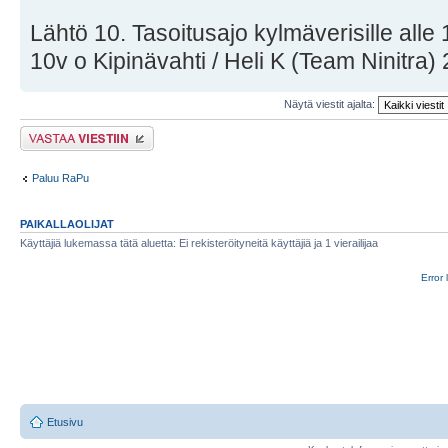
Lähtö 10. Tasoitusajo kylmäverisille alle 
10v o Kipinävahti / Heli K (Team Ninitra)
Näytä viestit ajalta:
Lähetä vastaus
Paluu RaPu
PAIKALLAOLIJAT
Käyttäjiä lukemassa tätä aluetta: Ei rekisteröityneitä käyttäjiä ja 1 vierailijaa
Error 
Etusivu