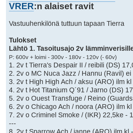
VRER
:n alaiset ravit
Vastuuhenkilönä tuttuun tapaan Tierra
Tulokset
Lähtö 1. Tasoitusajo 2v lämminverisill
P: 600v + loimi - 300v - 180v - 120v (- 60v)
1. 2v t Tierra's Despair II / reibili (DS) 17
2. 2v o MC Nuca Jazz / Hannu (Ravil) ei 
3. 2v t High High Ach / aksu (ARO) ilm kl 
4. 2v t Hot Titanium Q´91 / Jarno (DS) 17
5. 2v o Ouest Transfuge / Reino (Guards 
6. 2v o Chicago Ach / noora (ARO) ilm kl 
7. 2v o Criminel Smoke / (IKR) 22,5ke - 
---
8. 2v t Sparrow Ach / janne (ARO) ilm kl 