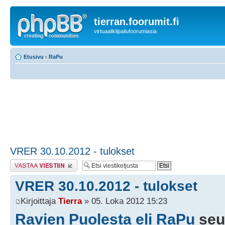
tierran.foorumit.fi
virtuaalikilpailufoorumiasia
Etusivu
‹
RaPu
VRER 30.10.2012 - tulokset
Lähetä vastaus
VRER 30.10.2012 - tulokset
Kirjoittaja
Tierra
» 05. Loka 2012 15:23
Ravien Puolesta eli RaPu
seu