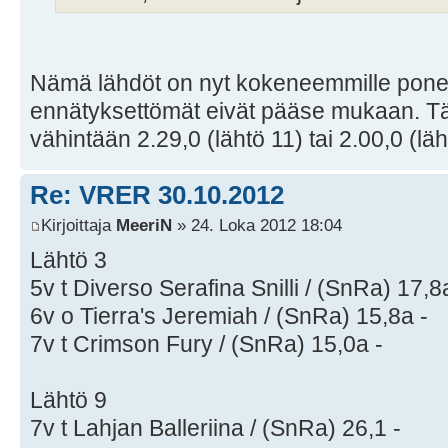
Nämä lähdöt on nyt kokeneemmille poneill
ennätyksettömät eivät pääse mukaan. Täy
vähintään 2.29,0 (lähtö 11) tai 2.00,0 (läh
Re: VRER 30.10.2012
Kirjoittaja
MeeriN
» 24. Loka 2012 18:04
Lähtö 3
5v t Diverso Serafina Snilli / (SnRa) 17,8
6v o Tierra's Jeremiah / (SnRa) 15,8a -
7v t Crimson Fury / (SnRa) 15,0a -
Lähtö 9
7v t Lahjan Balleriina / (SnRa) 26,1 -