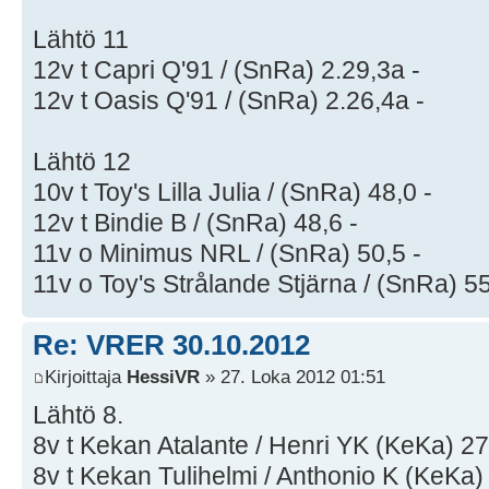
Lähtö 11
12v t Capri Q'91 / (SnRa) 2.29,3a -
12v t Oasis Q'91 / (SnRa) 2.26,4a -
Lähtö 12
10v t Toy's Lilla Julia / (SnRa) 48,0 -
12v t Bindie B / (SnRa) 48,6 -
11v o Minimus NRL / (SnRa) 50,5 -
11v o Toy's Strålande Stjärna / (SnRa) 55
Re: VRER 30.10.2012
Kirjoittaja
HessiVR
» 27. Loka 2012 01:51
Lähtö 8.
8v t Kekan Atalante / Henri YK (KeKa) 27
8v t Kekan Tulihelmi / Anthonio K (KeKa)