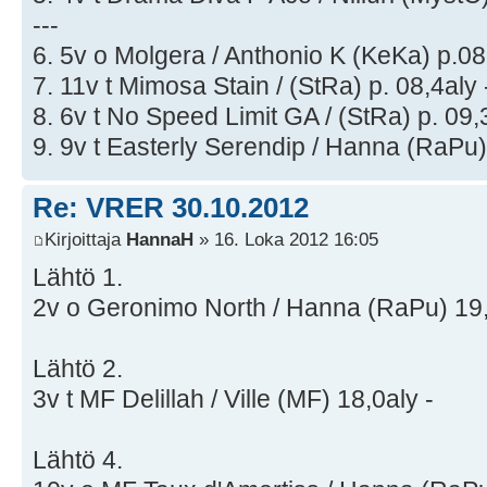
---
6. 5v o Molgera / Anthonio K (KeKa) p.08,
7. 11v t Mimosa Stain / (StRa) p. 08,4aly 
8. 6v t No Speed Limit GA / (StRa) p. 09,3
9. 9v t Easterly Serendip / Hanna (RaPu)
Re: VRER 30.10.2012
Kirjoittaja
HannaH
» 16. Loka 2012 16:05
Lähtö 1.
2v o Geronimo North / Hanna (RaPu) 19,
Lähtö 2.
3v t MF Delillah / Ville (MF) 18,0aly -
Lähtö 4.