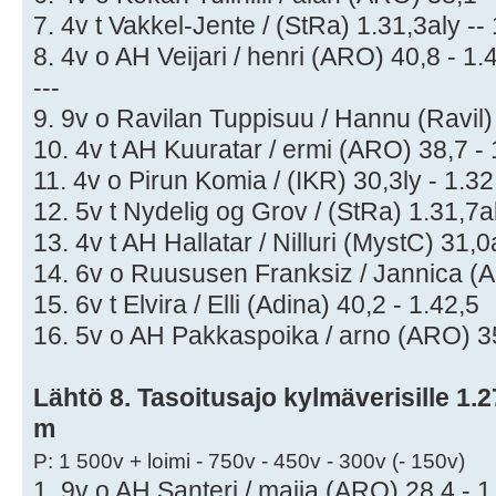
7. 4v t Vakkel-Jente / (StRa) 1.31,3aly --
8. 4v o AH Veijari / henri (ARO) 40,8 - 1.
---
9. 9v o Ravilan Tuppisuu / Hannu (Ravil) 
10. 4v t AH Kuuratar / ermi (ARO) 38,7 - 
11. 4v o Pirun Komia / (IKR) 30,3ly - 1.32
12. 5v t Nydelig og Grov / (StRa) 1.31,7al
13. 4v t AH Hallatar / Nilluri (MystC) 31,
14. 6v o Ruususen Franksiz / Jannica (A
15. 6v t Elvira / Elli (Adina) 40,2 - 1.42,5
16. 5v o AH Pakkaspoika / arno (ARO) 35
Lähtö 8. Tasoitusajo kylmäverisille 1.27
m
P: 1 500v + loimi - 750v - 450v - 300v (- 150v)
1. 9v o AH Santeri / maija (ARO) 28,4 - 1