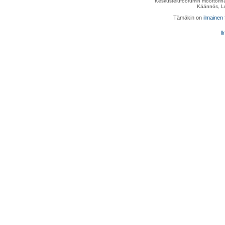
Keskustelufoorumin moottorina
Käännös, Lu
Tämäkin on
ilmainen
Il