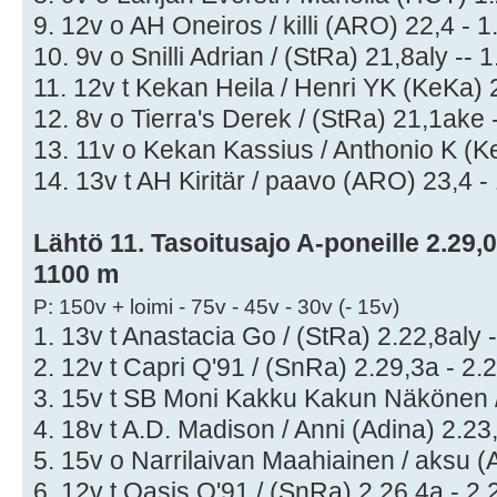
9. 12v o AH Oneiros / killi (ARO) 22,4 - 1
10. 9v o Snilli Adrian / (StRa) 21,8aly -- 
11. 12v t Kekan Heila / Henri YK (KeKa) 2
12. 8v o Tierra's Derek / (StRa) 21,1ake -
13. 11v o Kekan Kassius / Anthonio K (Ke
14. 13v t AH Kiritär / paavo (ARO) 23,4 -
Lähtö 11. Tasoitusajo A-poneille 2.29,0
1100 m
P: 150v + loimi - 75v - 45v - 30v (- 15v)
1. 13v t Anastacia Go / (StRa) 2.22,8aly -
2. 12v t Capri Q'91 / (SnRa) 2.29,3a - 2.
3. 15v t SB Moni Kakku Kakun Näkönen / 
4. 18v t A.D. Madison / Anni (Adina) 2.23,
5. 15v o Narrilaivan Maahiainen / aksu (
6. 12v t Oasis Q'91 / (SnRa) 2.26,4a - 2.