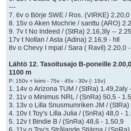
---
7. 6v o Börje SWE / Ros. (VIRKE) 2.20,0 
8. 15v o Aken Mochrie / santtu (ARO) 2.2
9. 7v t No Indeed / (StRa) 2.16,3ly -- 2.2
17v t Nollan / Asta (Adina) 2.16,9 - hll
8v o Chevy I mpal / Sara ( Ravil) 2.20,0 -
Lähtö 12. Tasoitusajo B-poneille 2.00,0
1100 m
P: 150v + loimi - 75v - 45v - 30v (- 15v)
1. 14v o Arizona TUM / (StRa) 1.49,2aly -
2. 11v o Minimus NRL / (SnRa) 50,5 - 1.
3. 13v o Lilla Snusmumriken JM / (StRa) 
4. 10v t Toy's Lilla Julia / (SnRa) 48,0 - 1
5. 12v t Bindie B / (SnRa) 48,6 - 1.50,9
6. 11v o Toy's Strålande Stjärna / (SnRa)