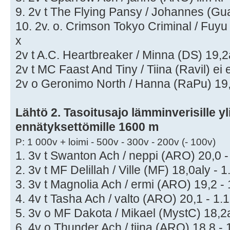
9. 2v t The Flying Pansy / Johannes (Gu
10. 2v. o. Crimson Tokyo Criminal / Fuyu
x
2v t A.C. Heartbreaker / Minna (DS) 19,2a
2v t MC Faast And Tiny / Tiina (Ravil) ei e
2v o Geronimo North / Hanna (RaPu) 19,2
Lähtö 2. Tasoitusajo lämminverisille yli
ennätyksettömille 1600 m
P: 1 000v + loimi - 500v - 300v - 200v (- 100v)
1. 3v t Swanton Ach / neppi (ARO) 20,0 -
2. 3v t MF Delillah / Ville (MF) 18,0aly - 1
3. 3v t Magnolia Ach / ermi (ARO) 19,2 - 
4. 4v t Tasha Ach / valto (ARO) 20,1 - 1.
5. 3v o MF Dakota / Mikael (MystC) 18,2a
6. 4v o Thunder Ach / tiina (ARO) 18,8 - 