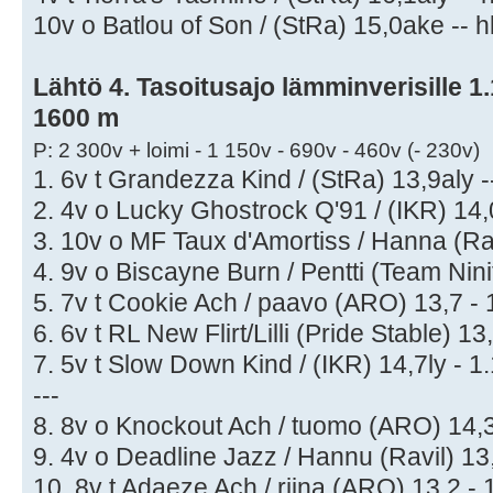
10v o Batlou of Son / (StRa) 15,0ake -- hl
Lähtö 4. Tasoitusajo lämminverisille 1.1
1600 m
P: 2 300v + loimi - 1 150v - 690v - 460v (- 230v)
1. 6v t Grandezza Kind / (StRa) 13,9aly -
2. 4v o Lucky Ghostrock Q'91 / (IKR) 14,
3. 10v o MF Taux d'Amortiss / Hanna (Ra
4. 9v o Biscayne Burn / Pentti (Team Nini
5. 7v t Cookie Ach / paavo (ARO) 13,7 - 
6. 6v t RL New Flirt/Lilli (Pride Stable) 1
7. 5v t Slow Down Kind / (IKR) 14,7ly - 1
---
8. 8v o Knockout Ach / tuomo (ARO) 14,3
9. 4v o Deadline Jazz / Hannu (Ravil) 13,
10. 8v t Adaeze Ach / riina (ARO) 13,2 - 