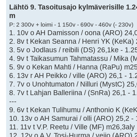
Lähtö 9. Tasoitusajo kylmäverisille 1.24
m
P: 2 300v + loimi - 1 150v - 690v - 460v (- 230v)
1. 10v o AH Damisson / oona (ARO) 24,0
2. 8v t Kekan Seanna / Henri YK (KeKa) 
3. 5v o Jodlaus / reibili (DS) 26,1ke - 1.2
4. 9v t Taikasumun Tahmatassu / Mika (M
5. 9v o Kekan Mahti / Hanna (RaPu) m25,
6. 13v r AH Peikko / ville (ARO) 26,1 - 1.
7. 7v o Unohtumaton / Nilluri (MystC) 25,
8. 7v t Lahjan Balleriina / (SnRa) 26,1 - 1
---
9. 6v t Kekan Tulihumu / Anthonio K (KeK
10. 13v o AH Samurai / olli (ARO) 25,2 - 
11. 11v t V.P. Reetu / Ville (MF) m26,3aly 
12. 12v o A.V. Tosi-Hurma / veijo (ARO) 2