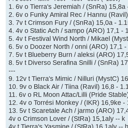
1. 6v o Tierra's Jeremiah / (SnRa) 15,8a 
2. 6v o Funky Amiral Rec / Hannu (Ravil)
3. 7v t Crimson Fury / (SnRa) 15,0a - 1.1
4. 4v o Static Ach / sampo (ARO) 17,1 - 
5. 4v t Festival Wind North / Mikael (Mys
6. 5v o Doozer North / onni (ARO) 17,1 -
7. 5v t Blueberry Burn / aleksi (ARO) 17,
8. 5v t Diverso Serafina Snilli / (SnRa) 17
---
9. 12v t Tierra's Mimic / Nilluri (MystC) 1
10. 9v o Black Air / Tiina (Ravil) 16,8 - 1.
11. 6v o RL Moon Attac/Lilli (Pride Stable
12. 4v o Torrési Monkey / (IKR) 16,9ke - 
13. 5v t Scaretale Ach / jarmo (ARO) 17,4
4v o Crimson Lover / (StRa) 15,1aly -- k
4v t Tierra's Yasmine / (StRa) 16,1aly -- 