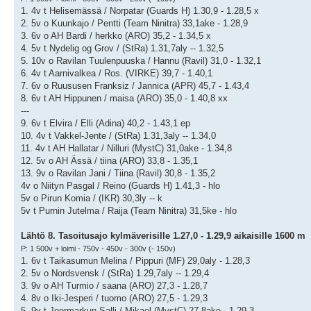
1. 4v t Helisemässä / Norpatar (Guards H) 1.30,9 - 1.28,5 x
2. 5v o Kuunkajo / Pentti (Team Ninitra) 33,1ake - 1.28,9
3. 6v o AH Bardi / herkko (ARO) 35,2 - 1.34,5 x
4. 5v t Nydelig og Grov / (StRa) 1.31,7aly -- 1.32,5
5. 10v o Ravilan Tuulenpuuska / Hannu (Ravil) 31,0 - 1.32,1
6. 4v t Aarnivalkea / Ros. (VIRKE) 39,7 - 1.40,1
7. 6v o Ruususen Franksiz / Jannica (APR) 45,7 - 1.43,4
8. 6v t AH Hippunen / maisa (ARO) 35,0 - 1.40,8 xx
---
9. 6v t Elvira / Elli (Adina) 40,2 - 1.43,1 ep
10. 4v t Vakkel-Jente / (StRa) 1.31,3aly -- 1.34,0
11. 4v t AH Hallatar / Nilluri (MystC) 31,0ake - 1.34,8
12. 5v o AH Ässä / tiina (ARO) 33,8 - 1.35,1
13. 9v o Ravilan Jani / Tiina (Ravil) 30,8 - 1.35,2
4v o Niityn Pasgal / Reino (Guards H) 1.41,3 - hlo
5v o Pirun Komia / (IKR) 30,3ly -- k
5v t Purnin Jutelma / Raija (Team Ninitra) 31,5ke - hlo
Lähtö 8. Tasoitusajo kylmäverisille 1.27,0 - 1.29,9 aikaisille 1600 m
P: 1 500v + loimi - 750v - 450v - 300v (- 150v)
1. 6v t Taikasumun Melina / Pippuri (MF) 29,0aly - 1.28,3
2. 5v o Nordsvensk / (StRa) 1.29,7aly -- 1.29,4
3. 9v o AH Turmio / saana (ARO) 27,3 - 1.28,7
4. 8v o Iki-Jesperi / tuomo (ARO) 27,5 - 1.29,3
5. 9v t Joormarkun Salli / Mikael (MystC) 27,8ake - 1.29,3