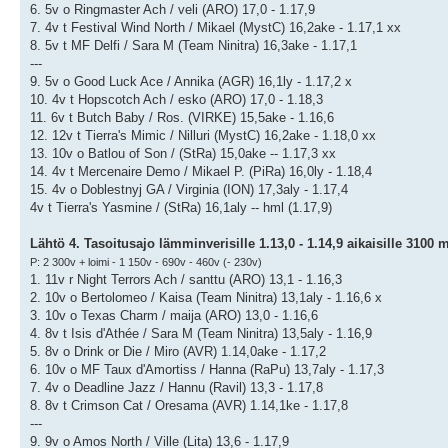
6. 5v o Ringmaster Ach / veli (ARO) 17,0 - 1.17,9
7. 4v t Festival Wind North / Mikael (MystC) 16,2ake - 1.17,1 xx
8. 5v t MF Delfi / Sara M (Team Ninitra) 16,3ake - 1.17,1
---
9. 5v o Good Luck Ace / Annika (AGR) 16,1ly - 1.17,2 x
10. 4v t Hopscotch Ach / esko (ARO) 17,0 - 1.18,3
11. 6v t Butch Baby / Ros. (VIRKE) 15,5ake - 1.16,6
12. 12v t Tierra's Mimic / Nilluri (MystC) 16,2ake - 1.18,0 xx
13. 10v o Batlou of Son / (StRa) 15,0ake -- 1.17,3 xx
14. 4v t Mercenaire Demo / Mikael P. (PiRa) 16,0ly - 1.18,4
15. 4v o Doblestnyj GA / Virginia (ION) 17,3aly - 1.17,4
4v t Tierra's Yasmine / (StRa) 16,1aly -- hml (1.17,9)
Lähtö 4. Tasoitusajo lämminverisille 1.13,0 - 1.14,9 aikaisille 3100 
P: 2 300v + loimi - 1 150v - 690v - 460v (- 230v)
1. 11v r Night Terrors Ach / santtu (ARO) 13,1 - 1.16,3
2. 10v o Bertolomeo / Kaisa (Team Ninitra) 13,1aly - 1.16,6 x
3. 10v o Texas Charm / maija (ARO) 13,0 - 1.16,6
4. 8v t Isis d'Athée / Sara M (Team Ninitra) 13,5aly - 1.16,9
5. 8v o Drink or Die / Miro (AVR) 1.14,0ake - 1.17,2
6. 10v o MF Taux d'Amortiss / Hanna (RaPu) 13,7aly - 1.17,3
7. 4v o Deadline Jazz / Hannu (Ravil) 13,3 - 1.17,8
8. 8v t Crimson Cat / Oresama (AVR) 1.14,1ke - 1.17,8
---
9. 9v o Amos North / Ville (Lita) 13,6 - 1.17,9