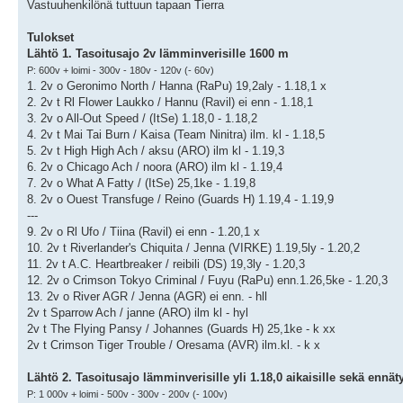
Vastuuhenkilönä tuttuun tapaan Tierra
Tulokset
Lähtö 1. Tasoitusajo 2v lämminverisille 1600 m
P: 600v + loimi - 300v - 180v - 120v (- 60v)
1. 2v o Geronimo North / Hanna (RaPu) 19,2aly - 1.18,1 x
2. 2v t Rl Flower Laukko / Hannu (Ravil) ei enn - 1.18,1
3. 2v o All-Out Speed / (ItSe) 1.18,0 - 1.18,2
4. 2v t Mai Tai Burn / Kaisa (Team Ninitra) ilm. kl - 1.18,5
5. 2v t High High Ach / aksu (ARO) ilm kl - 1.19,3
6. 2v o Chicago Ach / noora (ARO) ilm kl - 1.19,4
7. 2v o What A Fatty / (ItSe) 25,1ke - 1.19,8
8. 2v o Ouest Transfuge / Reino (Guards H) 1.19,4 - 1.19,9
---
9. 2v o Rl Ufo / Tiina (Ravil) ei enn - 1.20,1 x
10. 2v t Riverlander's Chiquita / Jenna (VIRKE) 1.19,5ly - 1.20,2
11. 2v t A.C. Heartbreaker / reibili (DS) 19,3ly - 1.20,3
12. 2v o Crimson Tokyo Criminal / Fuyu (RaPu) enn.1.26,5ke - 1.20,3
13. 2v o River AGR / Jenna (AGR) ei enn. - hll
2v t Sparrow Ach / janne (ARO) ilm kl - hyl
2v t The Flying Pansy / Johannes (Guards H) 25,1ke - k xx
2v t Crimson Tiger Trouble / Oresama (AVR) ilm.kl. - k x
Lähtö 2. Tasoitusajo lämminverisille yli 1.18,0 aikaisille sekä ennä
P: 1 000v + loimi - 500v - 300v - 200v (- 100v)