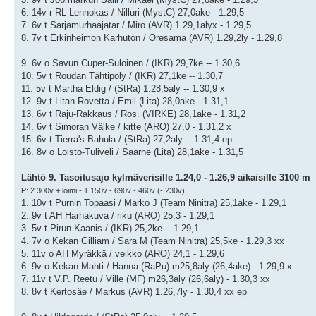
6. 14v r RL Lennokas / Nilluri (MystC) 27,0ake - 1.29,5
7. 6v t Sarjamurhaajatar / Miro (AVR) 1.29,1alyx - 1.29,5
8. 7v t Erkinheimon Karhuton / Oresama (AVR) 1.29,2ly - 1.29,8
---
9. 6v o Savun Cuper-Suloinen / (IKR) 29,7ke -- 1.30,6
10. 5v t Roudan Tähtipöly / (IKR) 27,1ke -- 1.30,7
11. 5v t Martha Eldig / (StRa) 1.28,5aly -- 1.30,9 x
12. 9v t Litan Rovetta / Emil (Lita) 28,0ake - 1.31,1
13. 6v t Raju-Rakkaus / Ros. (VIRKE) 28,1ake - 1.31,2
14. 6v t Simoran Välke / kitte (ARO) 27,0 - 1.31,2 x
15. 6v t Tierra's Bahula / (StRa) 27,2aly -- 1.31,4 ep
16. 8v o Loisto-Tuliveli / Saarne (Lita) 28,1ake - 1.31,5
Lähtö 9. Tasoitusajo kylmäverisille 1.24,0 - 1.26,9 aikaisille 3100 m
P: 2 300v + loimi - 1 150v - 690v - 460v (- 230v)
1. 10v t Purnin Topaasi / Marko J (Team Ninitra) 25,1ake - 1.29,1
2. 9v t AH Harhakuva / riku (ARO) 25,3 - 1.29,1
3. 5v t Pirun Kaanis / (IKR) 25,2ke -- 1.29,1
4. 7v o Kekan Gilliam / Sara M (Team Ninitra) 25,5ke - 1.29,3 xx
5. 11v o AH Myräkkä / veikko (ARO) 24,1 - 1.29,6
6. 9v o Kekan Mahti / Hanna (RaPu) m25,8aly (26,4ake) - 1.29,9 x
7. 11v t V.P. Reetu / Ville (MF) m26,3aly (26,6aly) - 1.30,3 xx
8. 8v t Kertosäe / Markus (AVR) 1.26,7ly - 1.30,4 xx ep
---