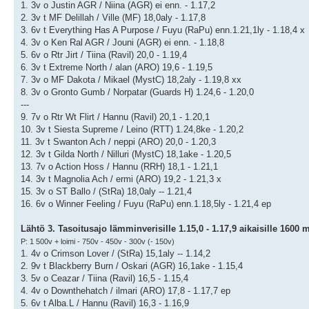
1. 3v o Justin AGR / Niina (AGR) ei enn. - 1.17,2
2. 3v t MF Delillah / Ville (MF) 18,0aly - 1.17,8
3. 6v t Everything Has A Purpose / Fuyu (RaPu) enn.1.21,1ly - 1.18,4 x
4. 3v o Ken Ral AGR / Jouni (AGR) ei enn. - 1.18,8
5. 6v o Rtr Jirt / Tiina (Ravil) 20,0 - 1.19,4
6. 3v t Extreme North / alan (ARO) 19,6 - 1.19,5
7. 3v o MF Dakota / Mikael (MystC) 18,2aly - 1.19,8 xx
8. 3v o Gronto Gumb / Norpatar (Guards H) 1.24,6 - 1.20,0
---
9. 7v o Rtr Wt Flirt / Hannu (Ravil) 20,1 - 1.20,1
10. 3v t Siesta Supreme / Leino (RTT) 1.24,8ke - 1.20,2
11. 3v t Swanton Ach / neppi (ARO) 20,0 - 1.20,3
12. 3v t Gilda North / Nilluri (MystC) 18,1ake - 1.20,5
13. 7v o Action Hoss / Hannu (RRH) 18,1 - 1.21,1
14. 3v t Magnolia Ach / ermi (ARO) 19,2 - 1.21,3 x
15. 3v o ST Ballo / (StRa) 18,0aly -- 1.21,4
16. 6v o Winner Feeling / Fuyu (RaPu) enn.1.18,5ly - 1.21,4 ep
Lähtö 3. Tasoitusajo lämminverisille 1.15,0 - 1.17,9 aikaisille 1600 
P: 1 500v + loimi - 750v - 450v - 300v (- 150v)
1. 4v o Crimson Lover / (StRa) 15,1aly -- 1.14,2
2. 9v t Blackberry Burn / Oskari (AGR) 16,1ake - 1.15,4
3. 5v o Ceazar / Tiina (Ravil) 16,5 - 1.15,4
4. 4v o Downthehatch / ilmari (ARO) 17,8 - 1.17,7 ep
5. 6v t Alba.L / Hannu (Ravil) 16,3 - 1.16,9