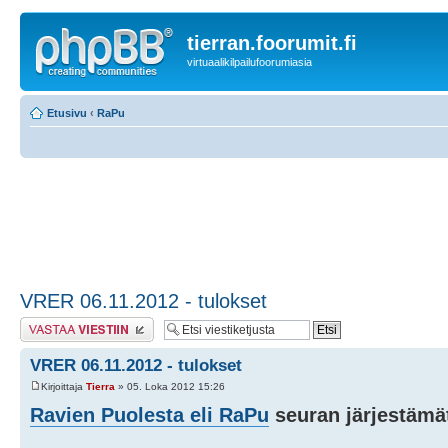
tierran.foorumit.fi
virtuaalikilpailufoorumiasia
Etusivu
‹
RaPu
VRER 06.11.2012 - tulokset
Lähetä vastaus
VRER 06.11.2012 - tulokset
Kirjoittaja
Tierra
» 05. Loka 2012 15:26
Ravien Puolesta eli RaPu
seuran järjestäm