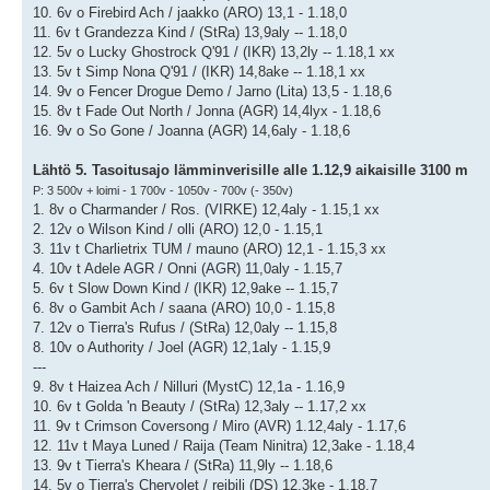
10. 6v o Firebird Ach / jaakko (ARO) 13,1 - 1.18,0
11. 6v t Grandezza Kind / (StRa) 13,9aly -- 1.18,0
12. 5v o Lucky Ghostrock Q'91 / (IKR) 13,2ly -- 1.18,1 xx
13. 5v t Simp Nona Q'91 / (IKR) 14,8ake -- 1.18,1 xx
14. 9v o Fencer Drogue Demo / Jarno (Lita) 13,5 - 1.18,6
15. 8v t Fade Out North / Jonna (AGR) 14,4lyx - 1.18,6
16. 9v o So Gone / Joanna (AGR) 14,6aly - 1.18,6
Lähtö 5. Tasoitusajo lämminverisille alle 1.12,9 aikaisille 3100 m
P: 3 500v + loimi - 1 700v - 1050v - 700v (- 350v)
1. 8v o Charmander / Ros. (VIRKE) 12,4aly - 1.15,1 xx
2. 12v o Wilson Kind / olli (ARO) 12,0 - 1.15,1
3. 11v t Charlietrix TUM / mauno (ARO) 12,1 - 1.15,3 xx
4. 10v t Adele AGR / Onni (AGR) 11,0aly - 1.15,7
5. 6v t Slow Down Kind / (IKR) 12,9ake -- 1.15,7
6. 8v o Gambit Ach / saana (ARO) 10,0 - 1.15,8
7. 12v o Tierra's Rufus / (StRa) 12,0aly -- 1.15,8
8. 10v o Authority / Joel (AGR) 12,1aly - 1.15,9
---
9. 8v t Haizea Ach / Nilluri (MystC) 12,1a - 1.16,9
10. 6v t Golda 'n Beauty / (StRa) 12,3aly -- 1.17,2 xx
11. 9v t Crimson Coversong / Miro (AVR) 1.12,4aly - 1.17,6
12. 11v t Maya Luned / Raija (Team Ninitra) 12,3ake - 1.18,4
13. 9v t Tierra's Kheara / (StRa) 11,9ly -- 1.18,6
14. 5v o Tierra's Chervolet / reibili (DS) 12,3ke - 1.18,7