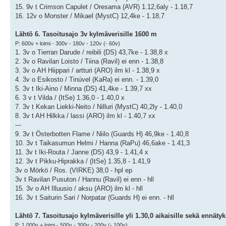
15. 9v t Crimson Capulet / Oresama (AVR) 1.12,6aly - 1.18,7
16. 12v o Monster / Mikael (MystC) 12,4ke - 1.18,7
Lähtö 6. Tasoitusajo 3v kylmäverisille 1600 m
P: 600v + loimi - 300v - 180v - 120v (- 60v)
1. 3v o Tierran Darude / reibili (DS) 43,7ke - 1.38,8 x
2. 3v o Ravilan Loisto / Tiina (Ravil) ei enn - 1.38,8
3. 3v o AH Hiippari / artturi (ARO) ilm kl - 1.38,9 x
4. 3v o Esikosto / Tinúvel (KaRa) ei enn. - 1.39,0
5. 3v t Iki-Aino / Minna (DS) 41,4ke - 1.39,7 xx
6. 3 v t Vilda / (ItSe) 1.36,0 - 1.40,0 x
7. 3v t Kekan Liekki-Neito / Nilluri (MystC) 40,2ly - 1.40,0
8. 3v t AH Hilkka / lassi (ARO) ilm kl - 1.40,7 xx
---
9. 3v t Österbotten Flame / Niilo (Guards H) 46,9ke - 1.40,8
10. 3v t Taikasumun Helmi / Hanna (RaPu) 46,6ake - 1.41,3
11. 3v t Iki-Routa / Janne (DS) 43,9 - 1.41,4 x
12. 3v t Pikku-Hiprakka / (ItSe) 1.35,8 - 1.41,9
3v o Mörkö / Ros. (VIRKE) 38,0 - hpl ep
3v t Ravilan Pusuton / Hannu (Ravil) ei enn - hll
15. 3v o AH Illuusio / aksu (ARO) ilm kl - hll
16. 3v t Saiturin Sari / Norpatar (Guards H) ei enn. - hll
Lähtö 7. Tasoitusajo kylmäverisille yli 1.30,0 aikaisille sekä ennäty
P: 1 000v + loimi - 500v - 300v - 200v (- 100v)