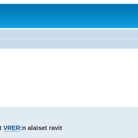
ät
VRER
:n alaiset ravit