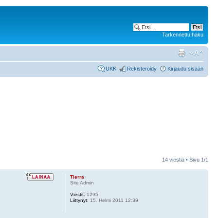
Tarkennettu haku
UKK
Rekisteröidy
Kirjaudu sisään
14 viestiä • Sivu
1
/
1
Tierra
Site Admin
Viestit:
1295
Liittynyt:
15. Helmi 2011 12:39