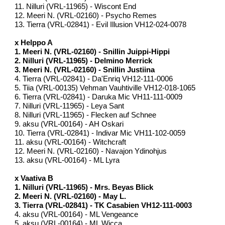
11. Nilluri (VRL-11965) - Wiscont End
12. Meeri N. (VRL-02160) - Psycho Remes
13. Tierra (VRL-02841) - Evil Illusion VH12-024-0078
x Helppo A
1. Meeri N. (VRL-02160) - Snillin Juippi-Hippi
2. Nilluri (VRL-11965) - Delmino Merrick
3. Meeri N. (VRL-02160) - Snillin Justiina
4. Tierra (VRL-02841) - Da'Enriq VH12-111-0006
5. Tiia (VRL-00135) Vehman Vauhtiville VH12-018-1065
6. Tierra (VRL-02841) - Daruka Mic VH11-111-0009
7. Nilluri (VRL-11965) - Leya Sant
8. Nilluri (VRL-11965) - Flecken auf Schnee
9. aksu (VRL-00164) - AH Oskari
10. Tierra (VRL-02841) - Indivar Mic VH11-102-0059
11. aksu (VRL-00164) - Witchcraft
12. Meeri N. (VRL-02160) - Navajon Ydinohjus
13. aksu (VRL-00164) - ML Lyra
x Vaativa B
1. Nilluri (VRL-11965) - Mrs. Beyas Blick
2. Meeri N. (VRL-02160) - May L.
3. Tierra (VRL-02841) - TK Casabien VH12-111-0003
4. aksu (VRL-00164) - ML Vengeance
5. aksu (VRL-00164) - ML Wicca