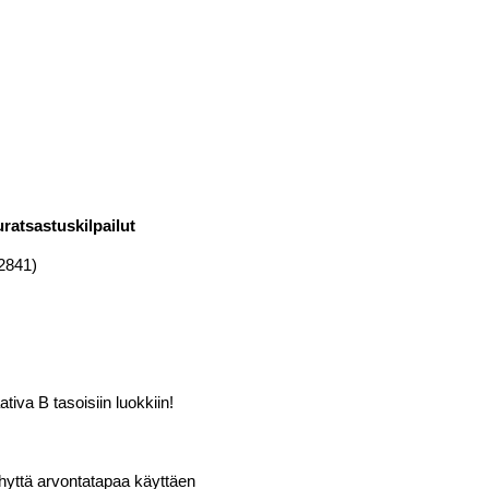
uratsastuskilpailut
2841)
tiva B tasoisiin luokkiin!
yhyttä arvontatapaa käyttäen