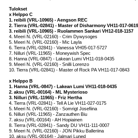
Tulokset
x Helppo C
1. reibili (VRL-10965) - Aengson REC
2. Tierra (VRL-02841) - Master of Disharmony VH11-017-061
3. reibili (VRL-10965) - Ruolammen Sankari VH12-018-1157
4. Meeri N. (VRL-02160) - Crim Dywysoges
5. Meeri N. (VRL-02160) - Mic Layla
6. Tierra (VRL-02841) - Vanessa VH05-017-5727
7. Nilluri (VRL-11965) - Moneywish Spec
8. Hanna (VRL-0847) - Lakean Lumi VH11-018-0435
9. Meeri N. (VRL-02160) - Snilli Lorenzo
10. Tierra (VRL-02841) - Master of Rock PA VH11-017-0843
x Helppo B
1. Hanna (VRL-0847) - Lakean Lumi VH11-018-0435
2. aksu (VRL-00164) - ML Mysterioso
3. Nilluri (VRL-11965) - Friz Hertha
4. Tierra (VRL-02841) - Tell A Lie VH11-027-0175
5. Meeri N. (VRL-02160) - Somrigt Josefiina
6. Nilluri (VRL-11965) - Zanzauthen Biu
7. aksu (VRL-00164) - AH Hopiainen
8. Tierra (VRL-02841) - Sandy DU VH11-111-0007
9. Meeri N. (VRL-02160) - JON Pikku Balleriina
10. aksu (VRL-00164) - Jalmari Luned