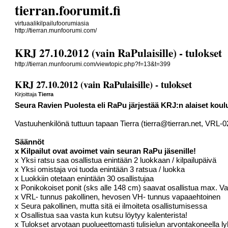
tierran.foorumit.fi
virtuaalikilpailufoorumiasia
http://tierran.munfoorumi.com/
KRJ 27.10.2012 (vain RaPulaisille) - tulokset
http://tierran.munfoorumi.com/viewtopic.php?f=13&t=399
KRJ 27.10.2012 (vain RaPulaisille) - tulokset
Kirjoittaja
Tierra
Seura Ravien Puolesta eli RaPu
järjestää
KRJ:n
alaiset koul
Vastuuhenkilönä tuttuun tapaan Tierra (
tierra@tierran.net
, VRL-0
Säännöt
x Kilpailut ovat avoimet vain seuran RaPu jäsenille!
x Yksi ratsu saa osallistua enintään 2 luokkaan / kilpailupäivä
x Yksi omistaja voi tuoda enintään 3 ratsua / luokka
x Luokkiin otetaan enintään 30 osallistujaa
x Ponikokoiset ponit (sks alle 148 cm) saavat osallistua max. Vaa
x VRL- tunnus pakollinen, hevosen VH- tunnus vapaaehtoinen
x Seura pakollinen, mutta sitä ei ilmoiteta osallistumisessa
x Osallistua saa vasta kun kutsu löytyy kalenterista!
x Tulokset arvotaan puolueettomasti tulisielun arvontakoneella l