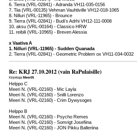
6. Tierra (VRL-02841) - Adranda VH11-035-0156
7. Tiia (VRL-00135) Vehman Vauhtiville VH12-018-1065
8. Nilluri (VRL-11965) - Brounce
9. Tierra (VRL-02841) - Budi's Adrhi VH12-111-0008
10. aksu (VRL-00164) - Classico HRW
11. reibili (VRL-10965) - Breven Alessia
x Vaativa A
1. Nilluri (VRL-11965) - Sudden Quanada
2. Tierra (VRL-02841) - Geometric Problem ox VH11-034-0032
Re: KRJ 27.10.2012 (vain RaPulaisille)
Kirjoittaja
MeeriN
Helppo C
Meeri N. (VRL-02160) - Mic Layla
Meeri N. (VRL-02160) - Snilli Lorenzo
Meeri N. (VRL-02160) - Crim Dywysoges
Helppo B
Meeri N. (VRL-02160) - Psycho Remes
Meeri N. (VRL-02160) - Somrigt Josefiina
Meeri N. (VRL-02160) - JON Pikku Balleriina