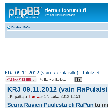
tierran.foorumit.fi
virtuaalikilpailufoorumiasia
Etusivu
‹
RaPu
KRJ 09.11.2012 (vain RaPulaisille) - tulokset
Lähetä vastaus
KRJ 09.11.2012 (vain RaPulaisil
Kirjoittaja
Tierra
» 17. Loka 2012 12:51
Seura Ravien Puolesta eli RaPun
toim