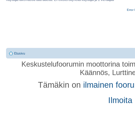
Error 
Etusivu
Keskustelufoorumin moottorina toim
Käännös, Lurttin
Tämäkin on
ilmainen foor
Ilmoita