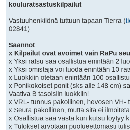
kouluratsastuskilpailut
Vastuuhenkilönä tuttuun tapaan Tierra (
t
02841)
Säännöt
x Kilpailut ovat avoimet vain RaPu seu
x Yksi ratsu saa osallistua enintään 2 luo
x Yksi omistaja voi tuoda enintään 10 rat
x Luokkiin otetaan enintään 100 osallistu
x Ponikokoiset ponit (sks alle 148 cm) s
Vaativa B tasoisiin luokkiin!
x VRL- tunnus pakollinen, hevosen VH-
x Seura pakollinen, mutta sitä ei ilmoitet
x Osallistua saa vasta kun kutsu löytyy k
x Tulokset arvotaan puolueettomasti tuli