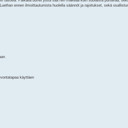
eri tasoilla. Paikalla buffet josta saa niin makeaa kuin suolaista purtavaa, sek
. Luethan ennen ilmoittautumista huolella säännöt ja rajoitukset, sekä osallistum
aan.
arvontatapaa käyttäen