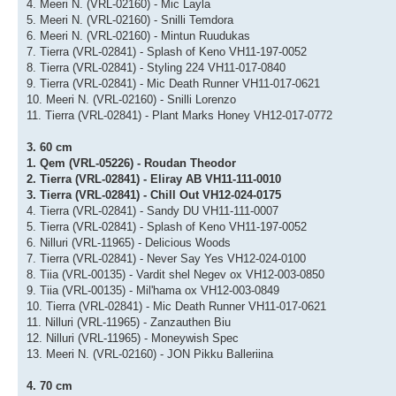
4. Meeri N. (VRL-02160) - Mic Layla
5. Meeri N. (VRL-02160) - Snilli Temdora
6. Meeri N. (VRL-02160) - Mintun Ruudukas
7. Tierra (VRL-02841) - Splash of Keno VH11-197-0052
8. Tierra (VRL-02841) - Styling 224 VH11-017-0840
9. Tierra (VRL-02841) - Mic Death Runner VH11-017-0621
10. Meeri N. (VRL-02160) - Snilli Lorenzo
11. Tierra (VRL-02841) - Plant Marks Honey VH12-017-0772
3. 60 cm
1. Qem (VRL-05226) - Roudan Theodor
2. Tierra (VRL-02841) - Eliray AB VH11-111-0010
3. Tierra (VRL-02841) - Chill Out VH12-024-0175
4. Tierra (VRL-02841) - Sandy DU VH11-111-0007
5. Tierra (VRL-02841) - Splash of Keno VH11-197-0052
6. Nilluri (VRL-11965) - Delicious Woods
7. Tierra (VRL-02841) - Never Say Yes VH12-024-0100
8. Tiia (VRL-00135) - Vardit shel Negev ox VH12-003-0850
9. Tiia (VRL-00135) - Mil'hama ox VH12-003-0849
10. Tierra (VRL-02841) - Mic Death Runner VH11-017-0621
11. Nilluri (VRL-11965) - Zanzauthen Biu
12. Nilluri (VRL-11965) - Moneywish Spec
13. Meeri N. (VRL-02160) - JON Pikku Balleriina
4. 70 cm