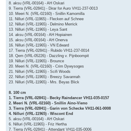
8. aksu (VRL-00164) - AH Oskari
9. Tierra (VRL-02841) - Dirar for Auro VH11-237-0013
10. Meeri N. (VRL-02160) - Snillin Kamomilla
11. Nilluri (VRL-11965) - Flecken auf Schnee
12. Nilluri (VRL-11965) - Delmino Merrick
13. Nilluri (VRL-11965) - Leya Sant
14. aksu (VRL-00164) - AH Hopiainen
15. aksu (VRL-00164) - AH Onerva
16. Nilluri (VRL-11965) - VN Edward
17. Tierra (VRL-02841) - Rubido VH11-237-0014
18. Qem (VRL-05226) - Dazzling v. Pijnboompit
19. Nilluri (VRL-11965) - Brounce
20. Meeri N. (VRL-02160) - Crim Dywysoges
21. Nilluri (VRL-11965) - Scifi Woods
22. Nilluri (VRL-11965) - Breezy Savannah
23. Nilluri (VRL-11965) - Mrs. Beyas Blick
8. 100 cm
1. Tierra (VRL-02841) - Becky Raindancer VH11-035-0157
2. Meeri N. (VRL-02160) - Snillin Aino-Vieno
3. Tierra (VRL-02841) - Garin von Schecke VH11-061-0008
4. Nilluri (VRL-11965) - Wiscont End
5. aksu (VRL-00164) - AH Oskari
6. Nilluri (VRL-11965) - Friz Hertha
7. Tierra (VRL-02841) - Attendant VH11-035-0006