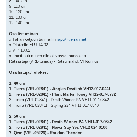
8. 100 cm
9. 110 cm
10. 120 cm
11. 130 cm
12. 140 cm
Osallistuminen
x Tähän ketjuun tai mailiin
rapu@tierran.net
x Otsikolla ERJ 14.02.
x VIP 10.02.
x Ilmoittautuminen alla olevassa muodossa:
Ratsastaja (VRL-tunnus) - Ratsu mahd. VH-tunnus
Osallistujat/Tulokset
1. 40 cm
1. Tierra (VRL-02841) - Jingles Devilish VH12-017-0441
2. Tierra (VRL-02841) - Plant Marks Honey VH12-017-0772
3. Tierra (VRL-02841) - Death Winner PA VH11-017-0842
4. Tierra (VRL-02841) - Styling 224 VH11-017-0840
2. 50 cm
1. Tierra (VRL-02841) - Death Winner PA VH11-017-0842
2. Tierra (VRL-02841) - Never Say Yes VH12-024-0100
3. Qem (VRL-05226) - Roudan Theodor