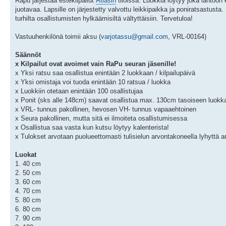
Rapu järjestää estekilpailut
Atlasin
tiloissa. Luokkia löytyy joka lähtöön 
juotavaa. Lapsille on järjestetty valvottu leikkipaikka ja poniratsastusta
turhilta osallistumisten hylkäämisiltä vältyttäisiin. Tervetuloa!
Vastuuhenkilönä toimii aksu (
varjotassu@gmail.com
, VRL-00164)
Säännöt
x Kilpailut ovat avoimet vain RaPu seuran jäsenille!
x Yksi ratsu saa osallistua enintään 2 luokkaan / kilpailupäivä
x Yksi omistaja voi tuoda enintään 10 ratsua / luokka
x Luokkiin otetaan enintään 100 osallistujaa
x Ponit (sks alle 148cm) saavat osallistua max. 130cm tasoiseen luokk
x VRL- tunnus pakollinen, hevosen VH- tunnus vapaaehtoinen
x Seura pakollinen, mutta sitä ei ilmoiteta osallistumisessa
x Osallistua saa vasta kun kutsu löytyy kalenterista!
x Tulokset arvotaan puolueettomasti tulisielun arvontakoneella lyhyttä 
Luokat
1. 40 cm
2. 50 cm
3. 60 cm
4. 70 cm
5. 80 cm
6. 80 cm
7. 90 cm