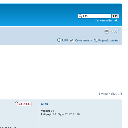
Tarkennettu haku
UKK
Rekisteröidy
Kirjaudu sisään
1 viesti • Sivu
1
/
1
aksu
Viestit:
16
Liittynyt:
14. Syys 2012 16:02