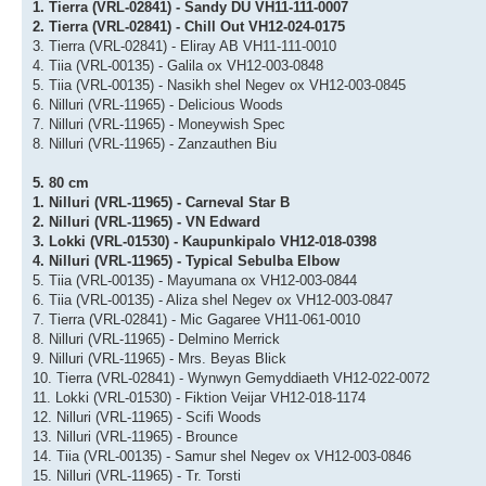
1. Tierra (VRL-02841) - Sandy DU VH11-111-0007
2. Tierra (VRL-02841) - Chill Out VH12-024-0175
3. Tierra (VRL-02841) - Eliray AB VH11-111-0010
4. Tiia (VRL-00135) - Galila ox VH12-003-0848
5. Tiia (VRL-00135) - Nasikh shel Negev ox VH12-003-0845
6. Nilluri (VRL-11965) - Delicious Woods
7. Nilluri (VRL-11965) - Moneywish Spec
8. Nilluri (VRL-11965) - Zanzauthen Biu
5. 80 cm
1. Nilluri (VRL-11965) - Carneval Star B
2. Nilluri (VRL-11965) - VN Edward
3. Lokki (VRL-01530) - Kaupunkipalo VH12-018-0398
4. Nilluri (VRL-11965) - Typical Sebulba Elbow
5. Tiia (VRL-00135) - Mayumana ox VH12-003-0844
6. Tiia (VRL-00135) - Aliza shel Negev ox VH12-003-0847
7. Tierra (VRL-02841) - Mic Gagaree VH11-061-0010
8. Nilluri (VRL-11965) - Delmino Merrick
9. Nilluri (VRL-11965) - Mrs. Beyas Blick
10. Tierra (VRL-02841) - Wynwyn Gemyddiaeth VH12-022-0072
11. Lokki (VRL-01530) - Fiktion Veijar VH12-018-1174
12. Nilluri (VRL-11965) - Scifi Woods
13. Nilluri (VRL-11965) - Brounce
14. Tiia (VRL-00135) - Samur shel Negev ox VH12-003-0846
15. Nilluri (VRL-11965) - Tr. Torsti