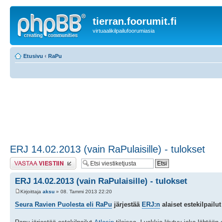
tierran.foorumit.fi
virtuaalikilpailufoorumiasia
Etusivu
‹
RaPu
ERJ 14.02.2013 (vain RaPulaisille) - tulokset
Lähetä vastaus
ERJ 14.02.2013 (vain RaPulaisille) - tulokset
Kirjoittaja
aksu
» 08. Tammi 2013 22:20
Seura Ravien Puolesta eli RaPu
järjestää
ERJ:n
alaiset estekilpailut