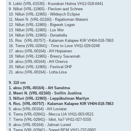
8. Lokki (VRL-01530) - Kuurakan Hutina VH12-018-0441
9. Nilluri (VRL-11965) - Flecken aud Schnee
10. Nilluri (VRL-11965) - Wildwych Eclipse
11. Meeri N. (VRL-02160) - Rajattoman Matami
12. Nilluri (VRL-11965) - Bigwork Logan
13. Nilluri (VRL-11965) - Lux Mor
14. Nilluri (VRL-11965) - Donattella
15. Ros. (VRL-00757) - Kalaman Kalapee KIR VH04-018-7863
16. Tierra (VRL-02841) - Time to Love VH11-029-0248
17. aksu (VRL-00164) - AH Hopiainen
18. Nilluri (VRL-11965) - Breezy Savannah
19. aksu (VRL-00164) - AH Onerva
20. Nilluri (VRL-11965) - Festival DHF
21. aksu (VRL-00164) - Lotta-Liisa
9. 110 cm
1. aksu (VRL-00164) - AH Sanelma
2. Meeri N. (VRL-02160) - Snillin Justiina
3. Nilluri (VRL-11965) - Leppäkulman Marilyn
4. Ros. (VRL-00757) - Kalaman Kalapee KIR VH04-018-7863
5. aksu (VRL-00164) - AH Loviatar
6. Tierra (VRL-02841) - Mecca LIA VH11-003-0521
7. Tierra (VRL-02841) - Idiot, ha? VH11-027-0155
8. aksu (VRL-00164) - Jalmari Luned
9. Tierra (VRL-02841) - Speed BEM VH11-237-0002