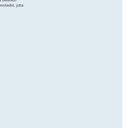
ä tietenkin
istiedot, jotta