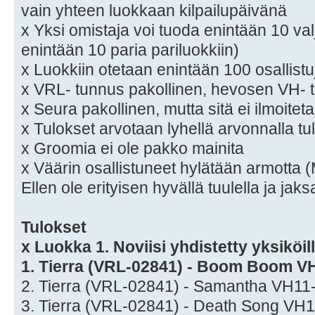
vain yhteen luokkaan kilpailupäivänä
x Yksi omistaja voi tuoda enintään 10 val
enintään 10 paria pariluokkiin)
x Luokkiin otetaan enintään 100 osallistu
x VRL- tunnus pakollinen, hevosen VH-
x Seura pakollinen, mutta sitä ei ilmoitet
x Tulokset arvotaan lyhellä arvonnalla tu
x Groomia ei ole pakko mainita
x Väärin osallistuneet hylätään armo
Ellen ole erityisen hyvällä tuulella ja jaks
Tulokset
x Luokka 1. Noviisi yhdistetty yksiköil
1. Tierra (VRL-02841) - Boom Boom V
2. Tierra (VRL-02841) - Samantha VH11
3. Tierra (VRL-02841) - Death Song VH