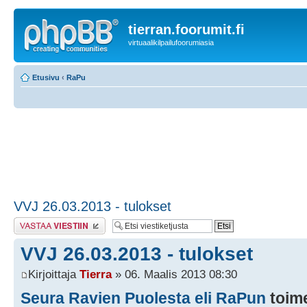
tierran.foorumit.fi
virtuaalikilpailufoorumiasia
Etusivu
‹
RaPu
VVJ 26.03.2013 - tulokset
Lähetä vastaus
VVJ 26.03.2013 - tulokset
Kirjoittaja
Tierra
» 06. Maalis 2013 08:30
Seura Ravien Puolesta eli RaPun
toim