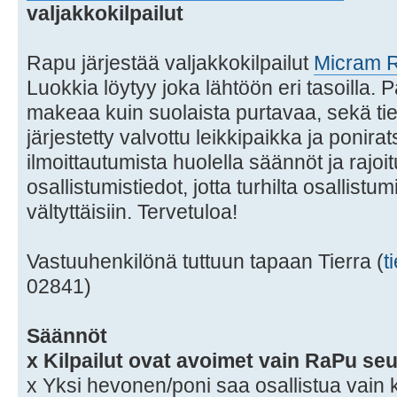
valjakkokilpailut
Rapu järjestää valjakkokilpailut
Micram 
Luokkia löytyy joka lähtöön eri tasoilla. P
makeaa kuin suolaista purtavaa, sekä tie
järjestetty valvottu leikkipaikka ja ponir
ilmoittautumista huolella säännöt ja rajoi
osallistumistiedot, jotta turhilta osallistu
vältyttäisiin. Tervetuloa!
Vastuuhenkilönä tuttuun tapaan Tierra (
t
02841)
Säännöt
x Kilpailut ovat avoimet vain RaPu seu
x Yksi hevonen/poni saa osallistua vain 