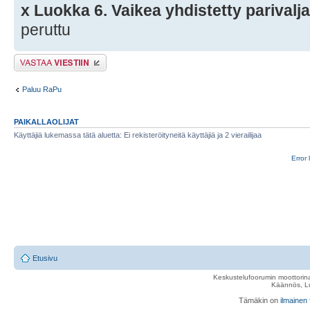
x Luokka 6. Vaikea yhdistetty parivalja
peruttu
Lähetä vastaus
Paluu RaPu
PAIKALLAOLIJAT
Käyttäjiä lukemassa tätä aluetta: Ei rekisteröityneitä käyttäjiä ja 2 vierailijaa
Error 
Etusivu
Keskustelufoorumin moottorina
Käännös, Lu
Tämäkin on
ilmainen