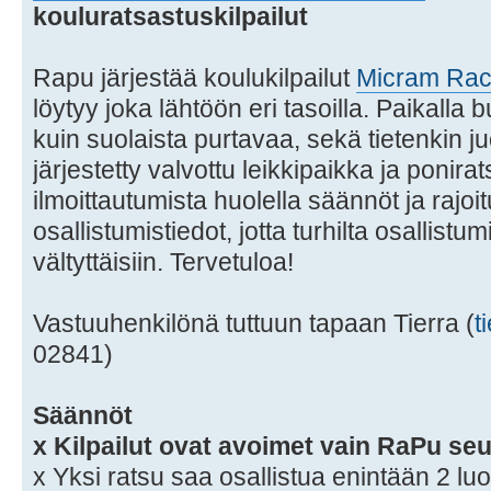
kouluratsastuskilpailut
Rapu järjestää koulukilpailut
Micram Rac
löytyy joka lähtöön eri tasoilla. Paikalla 
kuin suolaista purtavaa, sekä tietenkin j
järjestetty valvottu leikkipaikka ja ponir
ilmoittautumista huolella säännöt ja rajoi
osallistumistiedot, jotta turhilta osallistu
vältyttäisiin. Tervetuloa!
Vastuuhenkilönä tuttuun tapaan Tierra (
t
02841)
Säännöt
x Kilpailut ovat avoimet vain RaPu seu
x Yksi ratsu saa osallistua enintään 2 luo