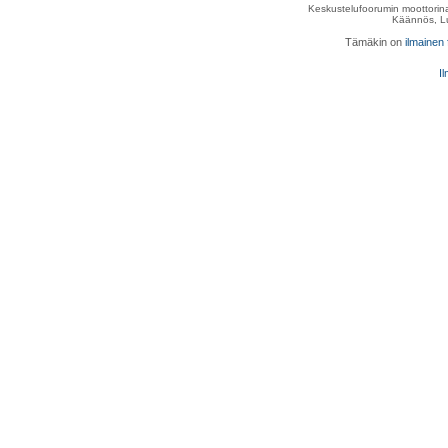
Keskustelufoorumin moottorina
Käännös, Lu
Tämäkin on
ilmainen
Il