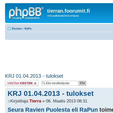
tierran.foorumit.fi
virtuaalikilpailufoorumiasia
Etusivu
‹
RaPu
KRJ 01.04.2013 - tulokset
Lähetä vastaus
KRJ 01.04.2013 - tulokset
Kirjoittaja
Tierra
» 06. Maalis 2013 08:31
Seura Ravien Puolesta eli RaPun
toim