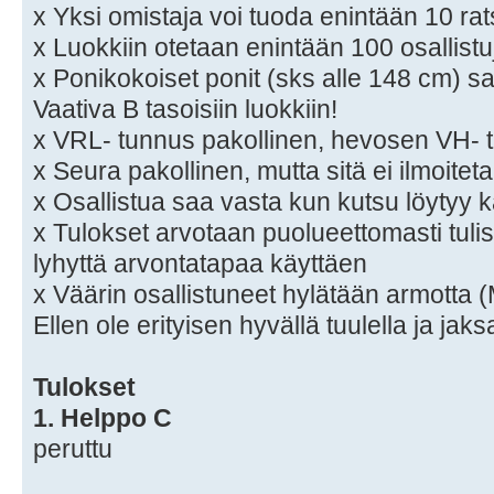
x Yksi omistaja voi tuoda enintään 10 rat
x Luokkiin otetaan enintään 100 osallistu
x Ponikokoiset ponit (sks alle 148 cm) s
Vaativa B tasoisiin luokkiin!
x VRL- tunnus pakollinen, hevosen VH-
x Seura pakollinen, mutta sitä ei ilmoitet
x Osallistua saa vasta kun kutsu löytyy k
x Tulokset arvotaan puolueettomasti tuli
lyhyttä arvontatapaa käyttäen
x Väärin osallistuneet hylätään armo
Ellen ole erityisen hyvällä tuulella ja jaks
Tulokset
1. Helppo C
peruttu