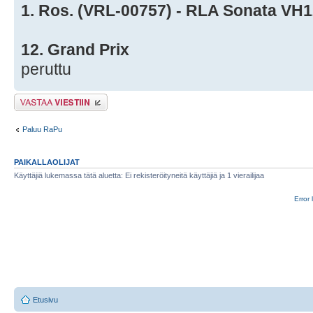
1. Ros. (VRL-00757) - RLA Sonata VH
12. Grand Prix
peruttu
Lähetä vastaus
Paluu RaPu
PAIKALLAOLIJAT
Käyttäjiä lukemassa tätä aluetta: Ei rekisteröityneitä käyttäjiä ja 1 vierailijaa
Error 
Etusivu