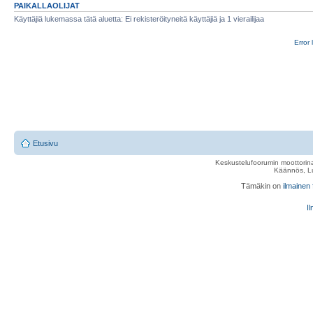
PAIKALLAOLIJAT
Käyttäjiä lukemassa tätä aluetta: Ei rekisteröityneitä käyttäjiä ja 1 vierailijaa
Error 
Etusivu
Keskustelufoorumin moottorina
Käännös, Lu
Tämäkin on
ilmainen
Il