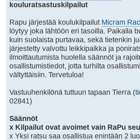
kouluratsastuskilpailut
Rapu järjestää koulukilpailut
Micram Rac
löytyy joka lähtöön eri tasoilla. Paikalla 
kuin suolaista purtavaa, sekä tietenkin j
järjestetty valvottu leikkipaikka ja ponir
ilmoittautumista huolella säännöt ja rajoi
osallistumistiedot, jotta turhilta osallistu
vältyttäisiin. Tervetuloa!
Vastuuhenkilönä tuttuun tapaan Tierra (
t
02841)
Säännöt
x Kilpailut ovat avoimet vain RaPu seu
x Yksi ratsu saa osallistua enintään 2 luo