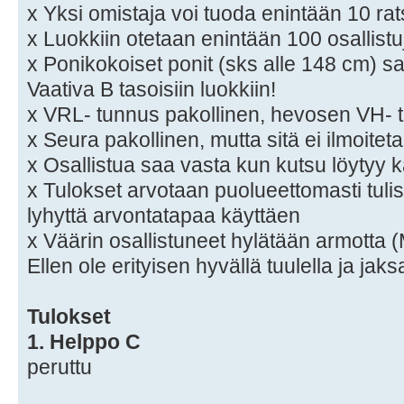
x Yksi omistaja voi tuoda enintään 10 rat
x Luokkiin otetaan enintään 100 osallistu
x Ponikokoiset ponit (sks alle 148 cm) s
Vaativa B tasoisiin luokkiin!
x VRL- tunnus pakollinen, hevosen VH-
x Seura pakollinen, mutta sitä ei ilmoitet
x Osallistua saa vasta kun kutsu löytyy k
x Tulokset arvotaan puolueettomasti tuli
lyhyttä arvontatapaa käyttäen
x Väärin osallistuneet hylätään armo
Ellen ole erityisen hyvällä tuulella ja jaks
Tulokset
1. Helppo C
peruttu