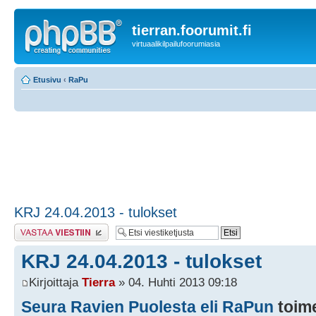
tierran.foorumit.fi
virtuaalikilpailufoorumiasia
Etusivu
‹
RaPu
KRJ 24.04.2013 - tulokset
Lähetä vastaus
KRJ 24.04.2013 - tulokset
Kirjoittaja
Tierra
» 04. Huhti 2013 09:18
Seura Ravien Puolesta eli RaPun
toim