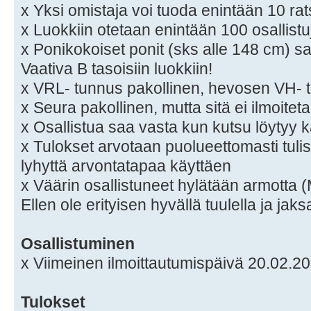
x Yksi omistaja voi tuoda enintään 10 rat
x Luokkiin otetaan enintään 100 osallistu
x Ponikokoiset ponit (sks alle 148 cm) s
Vaativa B tasoisiin luokkiin!
x VRL- tunnus pakollinen, hevosen VH-
x Seura pakollinen, mutta sitä ei ilmoitet
x Osallistua saa vasta kun kutsu löytyy k
x Tulokset arvotaan puolueettomasti tuli
lyhyttä arvontatapaa käyttäen
x Väärin osallistuneet hylätään armo
Ellen ole erityisen hyvällä tuulella ja jaks
Osallistuminen
x Viimeinen ilmoittautumispäivä 20.02.2
Tulokset