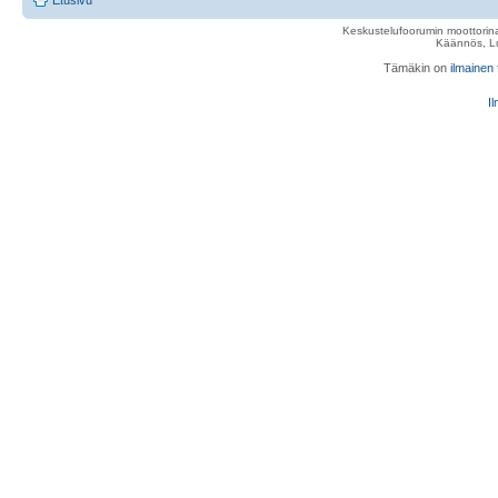
Etusivu
Keskustelufoorumin moottorina
Käännös, Lu
Tämäkin on
ilmainen
Il