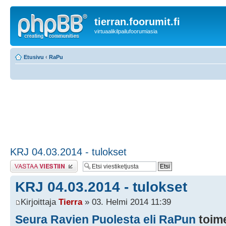
tierran.foorumit.fi
virtuaalikilpailufoorumiasia
Etusivu
‹
RaPu
KRJ 04.03.2014 - tulokset
Lähetä vastaus
KRJ 04.03.2014 - tulokset
Kirjoittaja
Tierra
» 03. Helmi 2014 11:39
Seura Ravien Puolesta eli RaPun
toim