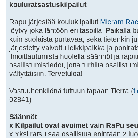
kouluratsastuskilpailut
Rapu järjestää koulukilpailut
Micram Rac
löytyy joka lähtöön eri tasoilla. Paikalla 
kuin suolaista purtavaa, sekä tietenkin j
järjestetty valvottu leikkipaikka ja ponir
ilmoittautumista huolella säännöt ja rajoi
osallistumistiedot, jotta turhilta osallistu
vältyttäisiin. Tervetuloa!
Vastuuhenkilönä tuttuun tapaan Tierra (
t
02841)
Säännöt
x Kilpailut ovat avoimet vain RaPu seu
x Yksi ratsu saa osallistua enintään 2 luo