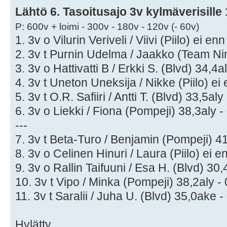
Lähtö 6. Tasoitusajo 3v kylmäverisille
P: 600v + loimi - 300v - 180v - 120v (- 60v)
1. 3v o Vilurin Veriveli / Viivi (Piilo) ei en
2. 3v t Purnin Udelma / Jaakko (Team Ninit
3. 3v o Hattivatti B / Erkki S. (Blvd) 34,4a
4. 3v t Uneton Uneksija / Nikke (Piilo) ei
5. 3v t O.R. Safiiri / Antti T. (Blvd) 33,5aly
6. 3v o Liekki / Fiona (Pompeji) 38,3aly -
---
7. 3v t Beta-Turo / Benjamin (Pompeji) 41
8. 3v o Celinen Hinuri / Laura (Piilo) ei e
9. 3v o Rallin Taifuuni / Esa H. (Blvd) 30
10. 3v t Vipo / Minka (Pompeji) 38,2aly - 
11. 3v t Saralii / Juha U. (Blvd) 35,0ake -
Hylätty