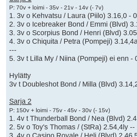
P: 70v + loimi - 35v - 21v - 14v (- 7v)
1. 3v o Kehvatsu / Laura (Piilo) 3.16,0 - 
2. 3v o Icebreaker Bond / Emmi (Blvd) 3.1
3. 3v o Scorpius Bond / Henri (Blvd) 3.05
4. 3v o Chiquita / Petra (Pompeji) 3.14,4a
---
5. 3v t Lilla My / Niina (Pompeji) ei enn -
Hylätty
3v t Doubleshot Bond / Milla (Blvd) 3.14,2
Sarja 2
P: 150v + loimi - 75v - 45v - 30v (- 15v)
1. 4v t Thunderball Bond / Nea (Blvd) 2.4
2. 5v o Toy's Thomas / (StRa) 2.54,4ly --
3. 4v o Casino Royale / Heli (Blvd) 2.46,5