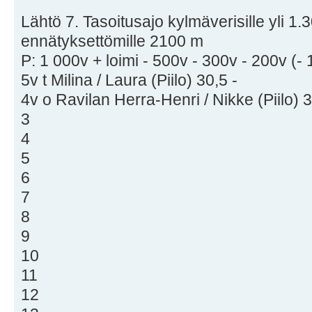
Lähtö 7. Tasoitusajo kylmäverisille yli 1.3
ennätyksettömille 2100 m
P: 1 000v + loimi - 500v - 300v - 200v (-
5v t Milina / Laura (Piilo) 30,5 -
4v o Ravilan Herra-Henri / Nikke (Piilo) 3
3
4
5
6
7
8
9
10
11
12