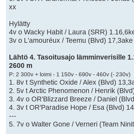
xx
Hylätty
4v o Wacky Habit / Laura (SRR) 1.16,6ke 
3v o L'amouréux / Teemu (Blvd) 17,3ake 
Lähtö 4. Tasoitusajo lämminverisille 1.1
2600 m
P: 2 300v + loimi - 1 150v - 690v - 460v (- 230v)
1. 8v t Synthetic Oxide / Alex (Blvd) 13,3
2. 5v t Arctic Phenomenon / Henrik (Blvd
3. 4v o OR'Blizzard Breeze / Daniel (Blv
4. 3v t OR'Paradise Hope / Esa (Blvd) 1
---
5. 7v o Walter Gone / Verneri (Team Ninit