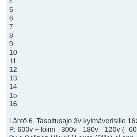
4
5
6
7
8
9
10
11
12
13
14
15
16
Lähtö 6. Tasoitusajo 3v kylmäverisille 1
P: 600v + loimi - 300v - 180v - 120v (- 60