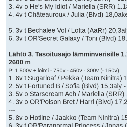
3. 4v o He's My Idiot / Mariella (SRR) 1.
4. 4v t Châteauroux / Julia (Blvd) 18,0ak
---
5. 3v t Bechalee Vol / Lotta (AaRr) 20,3a
6. 3v t OR'Secret Galaxy / Toni (Blvd) 18
Lähtö 3. Tasoitusajo lämminverisille 1.1
2600 m
P: 1 500v + loimi - 750v - 450v - 300v (- 150v)
1. 6v t Sugarloaf / Pekka (Team Ninitra) 
2. 5v t Fortuned B / Sofia (Blvd) 15,3aly 
3. 5v o Starscream Ach / Mariella (SRR) 
4. 3v o OR'Poison Bret / Harri (Blvd) 17,
---
5. 8v o Hotline / Jaakko (Team Ninitra) 
6. 3v t OR'Paranormal Princess / Jonas 