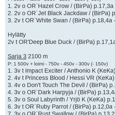
1. 2v o OR`Hazel Crow / (BirPa) p.17,3a 
2. 2v o OR`Jet Black Jackdaw / (BirPa) p
3. 2v t OR`White Swan / (BirPa) p.18,4a -
Hylätty
2v t OR'Deep Blue Duck / (BirPa) p.17,1a
Sarja 3
2100 m
P: 1 500v + loimi - 750v - 450v - 300v (- 150v)
1. 3v t Impact Exciter / Anthonio K (KeKa
2. 4v t Princess Blood / Hessi VR (KeKa)
3. 4v o Don't Touch The Devil / (BirPa) p
4. 3v o OR`Dark Harpyja / (BirPa) p.13,4
5. 3v o Soul Labyrinth / Yrjö K (KeKa) p.
6. 3v t OR`Ruby Parrot / (BirPa) p.12,0a 
7. 3v o OR`Rust Swallow / (BirPa) p.13,2