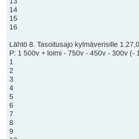
13
14
15
16
Lähtö 8. Tasoitusajo kylmäverisille 1.27,0
P: 1 500v + loimi - 750v - 450v - 300v (-
1
2
3
4
5
6
7
8
9