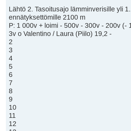
Lähtö 2. Tasoitusajo lämminverisille yli 1.
ennätyksettömille 2100 m
P: 1 000v + loimi - 500v - 300v - 200v (-
3v o Valentino / Laura (Piilo) 19,2 -
2
3
4
5
6
7
8
9
10
11
12