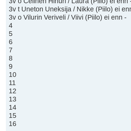
3v o Celinen Hinuri / Laura (Piilo) ei enn 
3v t Uneton Uneksija / Nikke (Piilo) ei en
3v o Vilurin Veriveli / Viivi (Piilo) ei enn -
4
5
6
7
8
9
10
11
12
13
14
15
16