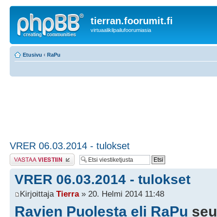
tierran.foorumit.fi
virtuaalikilpailufoorumiasia
Etusivu
‹
RaPu
VRER 06.03.2014 - tulokset
Lähetä vastaus
VRER 06.03.2014 - tulokset
Kirjoittaja
Tierra
» 20. Helmi 2014 11:48
Ravien Puolesta eli RaPu
seu