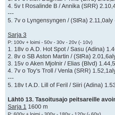
4. 5v t Rosalinde B / Annika (SRR) 2.10,4
---
5. 7v o Lyngensyngen / (StRa) 2.11,0aly 
Sarja 3
P: 100v + loimi - 50v - 30v - 20v (- 10v)
1. 18v o A.D. Hot Spot / Sasu (Adina) 1.4
2. 8v o SB Aston Martin / (StRa) 2.01,6aly
3. 15v o Aken Mjolnir / Elias (Blvd) 1.44,
4. 7v o Toy's Troll / Venla (SRR) 1.52,1al
---
5. 18v t A.D. Lill of Feril / Siiri (Adina) 1.
Lähtö 13. Tasoitusajo peitsareille avo
Sarja 1
1600 m
P: 600v + loimi - 300v - 180v - 120v (- 60v)