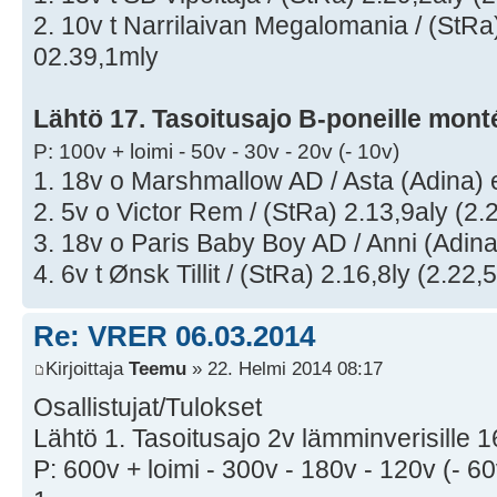
2. 10v t Narrilaivan Megalomania / (StRa)
02.39,1mly
Lähtö 17. Tasoitusajo B-poneille mont
P: 100v + loimi - 50v - 30v - 20v (- 10v)
1. 18v o Marshmallow AD / Asta (Adina) 
2. 5v o Victor Rem / (StRa) 2.13,9aly (2.
3. 18v o Paris Baby Boy AD / Anni (Adin
4. 6v t Ønsk Tillit / (StRa) 2.16,8ly (2.22
Re: VRER 06.03.2014
Kirjoittaja
Teemu
» 22. Helmi 2014 08:17
Osallistujat/Tulokset
Lähtö 1. Tasoitusajo 2v lämminverisille 
P: 600v + loimi - 300v - 180v - 120v (- 60