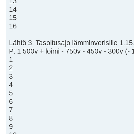
13
14
15
16
Lähtö 3. Tasoitusajo lämminverisille 1.15,
P: 1 500v + loimi - 750v - 450v - 300v (-
1
2
3
4
5
6
7
8
9