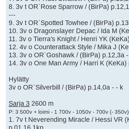
8. 3v t OR`Rose Sparrow / (BirPa) p.12,1
---
9. 3v t OR`Spotted Towhee / (BirPa) p.13
10. 3v o Dragonslayer Depac / Ida M (Ke
11. 3v o Tierra's Knight / Henri YK (KeKa
12. 4v o Counterattack Style / Mika J (K
13. 3v o OR`Goshawk / (BirPa) p.12,3a -
14. 3v o One Man Army / Harri K (KeKa) 
Hylätty
3v o OR`Silverbill / (BirPa) p.14,0a - - k
Sarja 3
2600 m
P: 3 500v + loimi - 1 700v - 1050v - 700v (- 350v)
1. 7v t Neverending Miracle / Hessi VR (
p.01.16,1kp