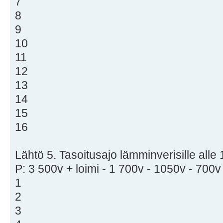
7
8
9
10
11
12
13
14
15
16
Lähtö 5. Tasoitusajo lämminverisille alle 
P: 3 500v + loimi - 1 700v - 1050v - 700v
1
2
3