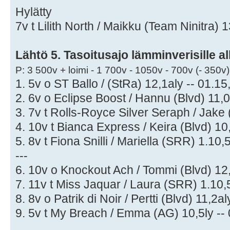
Hylätty
7v t Lilith North / Maikku (Team Ninitra) 1
Lähtö 5. Tasoitusajo lämminverisille all
P: 3 500v + loimi - 1 700v - 1050v - 700v (- 350v)
1. 5v o ST Ballo / (StRa) 12,1aly -- 01.15
2. 6v o Eclipse Boost / Hannu (Blvd) 11,0
3. 7v t Rolls-Royce Silver Seraph / Jake 
4. 10v t Bianca Express / Keira (Blvd) 10
5. 8v t Fiona Snilli / Mariella (SRR) 1.10,
---
6. 10v o Knockout Ach / Tommi (Blvd) 12,
7. 11v t Miss Jaquar / Laura (SRR) 1.10,5
8. 8v o Patrik di Noir / Pertti (Blvd) 11,2a
9. 5v t My Breach / Emma (AG) 10,5ly -- 