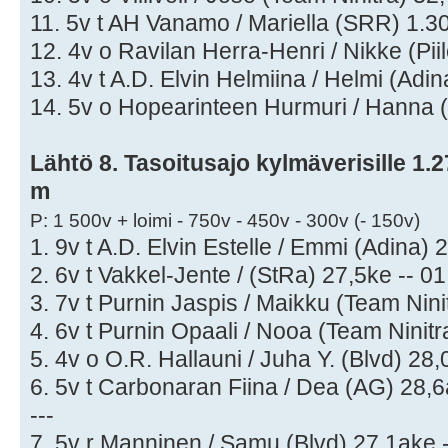
11. 5v t AH Vanamo / Mariella (SRR) 1.3
12. 4v o Ravilan Herra-Henri / Nikke (Pii
13. 4v t A.D. Elvin Helmiina / Helmi (Adi
14. 5v o Hopearinteen Hurmuri / Hanna (
Lähtö 8. Tasoitusajo kylmäverisille 1.27
m
P: 1 500v + loimi - 750v - 450v - 300v (- 150v)
1. 9v t A.D. Elvin Estelle / Emmi (Adina) 
2. 6v t Vakkel-Jente / (StRa) 27,5ke -- 0
3. 7v t Purnin Jaspis / Maikku (Team Nini
4. 6v t Purnin Opaali / Nooa (Team Ninit
5. 4v o O.R. Hallauni / Juha Y. (Blvd) 28,
6. 5v t Carbonaran Fiina / Dea (AG) 28,6
---
7. 5v r Manninen / Samu (Blvd) 27,1ake 