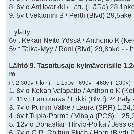
8. 6v o Antikvarkki / Latu (HäRa) 28,1ak
9. 5v t Vektoriini B / Pertti (Blvd) 29,5ake
Hylätty
6v t Kekan Neito Yössä / Anthonio K (KeK
5v t Taika-Myy / Roni (Blvd) 29,8ake - - hl
Lähtö 9. Tasoitusajo kylmäverisille 1.24
m
P: 2 300v + loimi - 1 150v - 690v - 460v (- 230v)
1. 8v o Kekan Valapatto / Anthonio K (Ke
2. 11v t Lentoteräs / Erkki (Blvd) 24,8aly
3. 7v o Purnin Välke / Laura (SRR) 1.24,
4. 6v t Tupla-Parma / Vibaja (PCS) 1.25,
5. 12v o Donastian Hirviö-Poika / Jessic
6. 7v o O.R. Roihun Elijah / Harri (Blvd) 