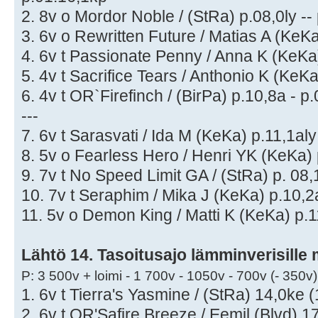
2. 8v o Mordor Noble / (StRa) p.08,0ly --
3. 6v o Rewritten Future / Matias A (KeKa
4. 6v t Passionate Penny / Anna K (KeKa)
5. 4v t Sacrifice Tears / Anthonio K (KeK
6. 4v t OR`Firefinch / (BirPa) p.10,8a - p
---
7. 6v t Sarasvati / Ida M (KeKa) p.11,1aly
8. 5v o Fearless Hero / Henri YK (KeKa) 
9. 7v t No Speed Limit GA / (StRa) p. 08,
10. 7v t Seraphim / Mika J (KeKa) p.10,2
11. 5v o Demon King / Matti K (KeKa) p.1
Lähtö 14. Tasoitusajo lämminverisille
P: 3 500v + loimi - 1 700v - 1050v - 700v (- 350v)
1. 6v t Tierra's Yasmine / (StRa) 14,0ke
2. 6v t OR'Safire Breeze / Eemil (Blvd) 