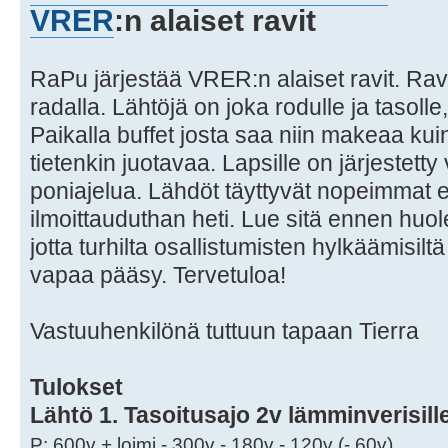
VRER
:n alaiset ravit
RaPu järjestää VRER:n alaiset ravit. Rav
radalla. Lähtöjä on joka rodulle ja tasoll
Paikalla buffet josta saa niin makeaa kui
tietenkin juotavaa. Lapsille on järjestetty 
poniajelua. Lähdöt täyttyvät nopeimmat en
ilmoittauduthan heti. Lue sitä ennen huole
jotta turhilta osallistumisten hylkäämisiltä 
vapaa pääsy. Tervetuloa!
Vastuuhenkilönä tuttuun tapaan Tierra
Tulokset
Lähtö 1. Tasoitusajo 2v lämminverisill
P: 600v + loimi - 300v - 180v - 120v (- 60v)