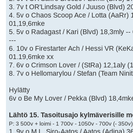
3. 7v t OR'Lindsay Gold / Juuso (Blvd) 2
4. 5v o Chaos Scoop Ace / Lotta (AaRr) 
01,19,6mke
5. 5v o Radagast / Kari (Blvd) 18,3mly -
---
6. 10v o Firestarter Ach / Hessi VR (KeK
01.19,6mke xx
7. 6v o Crimson Lover / (StRa) 12,1aly 
8. 7v o Hellomarylou / Stefan (Team Nin
Hylätty
6v o Be My Lover / Pekka (Blvd) 18,4mke
Lähtö 15. Tasoitusajo kylmäverisille 
P: 3 500v + loimi - 1 700v - 1050v - 700v (- 350v)
1. 9v o M.L. Siro-Aatos / Aatos (Adina) 