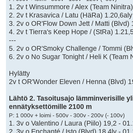
1. 2v t Winsummore / Alex (Team Ninitra) i
2. 2v t Krasavica / Latu (HäRa) 1.20,6aly
3. 2v o OR'Flow Down Jett / Matti (Blvd) 
4. 2v t Tierra's Keep Hope / (StRa) 1.21,5
---
5. 2v o OR'Smoky Challenge / Tommi (Blv
6. 2v o No Sugar Tonight / Heli K (Team Nin
Hylätty
2v t OR'Wonder Eleven / Henna (Blvd) 19,
Lähtö 2. Tasoitusajo lämminverisille yli
ennätyksettömille 2100 m
P: 1 000v + loimi - 500v - 300v - 200v (- 100v)
1. 3v o Valentino / Laura (Piilo) 19,2 - 01
2. 3v o Enchanté / Isto (Blvd) 18,4ly - 01