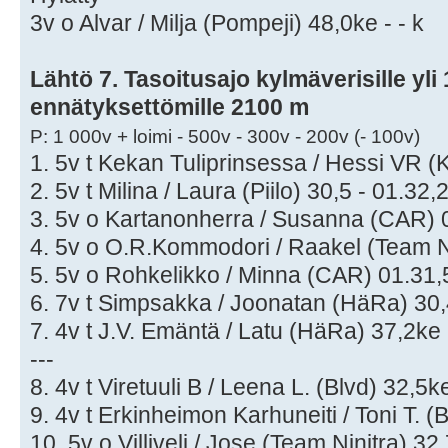
3v o Alvar / Milja (Pompeji) 48,0ke - - k
Lähtö 7. Tasoitusajo kylmäverisille yli 
ennätyksettömille 2100 m
P: 1 000v + loimi - 500v - 300v - 200v (- 100v)
1. 5v t Kekan Tuliprinsessa / Hessi VR 
2. 5v t Milina / Laura (Piilo) 30,5 - 01.32,
3. 5v o Kartanonherra / Susanna (CAR) 0
4. 5v o O.R.Kommodori / Raakel (Team Ni
5. 5v o Rohkelikko / Minna (CAR) 01.31,
6. 7v t Simpsakka / Joonatan (HäRa) 30,
7. 4v t J.V. Emäntä / Latu (HäRa) 37,2ke
---
8. 4v t Viretuuli B / Leena L. (Blvd) 32,5
9. 4v t Erkinheimon Karhuneiti / Toni T. 
10. 5v o Villiveli / Jose (Team Ninitra) 3