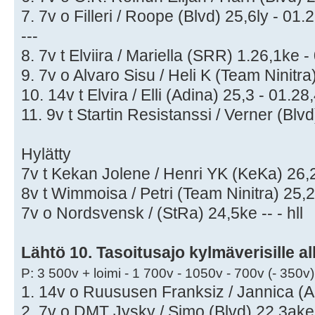
7. 7v o Filleri / Roope (Blvd) 25,6ly - 01.
---
8. 7v t Elviira / Mariella (SRR) 1.26,1ke 
9. 7v o Alvaro Sisu / Heli K (Team Ninitra
10. 14v t Elvira / Elli (Adina) 25,3 - 01.28
11. 9v t Startin Resistanssi / Verner (Blv
Hylätty
7v t Kekan Jolene / Henri YK (KeKa) 26,2ly
8v t Wimmoisa / Petri (Team Ninitra) 25,2a
7v o Nordsvensk / (StRa) 24,5ke -- - hll
Lähtö 10. Tasoitusajo kylmäverisille all
P: 3 500v + loimi - 1 700v - 1050v - 700v (- 350v)
1. 14v o Ruususen Franksiz / Jannica (A
2. 7v o DMT Jysky / Simo (Blvd) 22,3ake