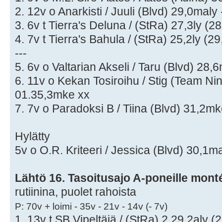
2. 12v o Anarkisti / Juuli (Blvd) 29,0mal
3. 6v t Tierra's Deluna / (StRa) 27,3ly (
4. 7v t Tierra's Bahula / (StRa) 25,2ly (2
---
5. 6v o Valtarian Akseli / Taru (Blvd) 28
6. 11v o Kekan Tosiroihu / Stig (Team Nin
01.35,3mke xx
7. 7v o Paradoksi B / Tiina (Blvd) 31,2m
Hylätty
5v o O.R. Kriteeri / Jessica (Blvd) 30,1ma
Lähtö 16. Tasoitusajo A-poneille mont
rutiinina, puolet rahoista
P: 70v + loimi - 35v - 21v - 14v (- 7v)
1. 13v t SB Vipeltäjä / (StRa) 2.29,2aly (