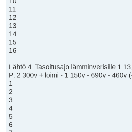
10
11
12
13
14
15
16
Lähtö 4. Tasoitusajo lämminverisille 1.13,
P: 2 300v + loimi - 1 150v - 690v - 460v 
1
2
3
4
5
6