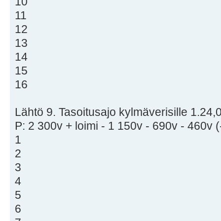
10
11
12
13
14
15
16
Lähtö 9. Tasoitusajo kylmäverisille 1.24,0
P: 2 300v + loimi - 1 150v - 690v - 460v 
1
2
3
4
5
6