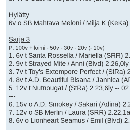
Hylätty
6v o SB Mahtava Meloni / Milja K (KeKa) 2
Sarja 3
P: 100v + loimi - 50v - 30v - 20v (- 10v)
1. 6v t Santa Rossella / Mariella (SRR) 2.
2. 9v t Strayed Mite / Anni (Blvd) 2.26,0ly
3. 7v t Toy's Extempore Perfect / (StRa) 2
4. 8v t A.D. Beautiful Bisana / Jannica (A
5. 12v t Nutnougat / (StRa) 2.23,6ly -- 02
---
6. 15v o A.D. Smokey / Sakari (Adina) 2.2
7. 12v o SB Merlin / Laura (SRR) 2.22,1al
8. 6v o Lionheart Seamus / Emil (Blvd) 2.