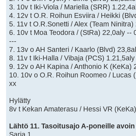
3. 10v t Iki-Viola / Mariella (SRR) 1.22,4
4. 12v t O.R. Roihun Esviira / Heikki (Blv
5. 11v t O.R.Sonetti / Alex (Team Ninitra)
6. 10v t Moa Teodora / (StRa) 22,0aly --
---
7. 13v o AH Santeri / Kaarlo (Blvd) 23,8a
8. 11v t Iki-Halla / Vibaja (PCS) 1.21,5aly
9. 12v o AH Kapina / Anthonio K (KeKa) 
10. 10v o O.R. Roihun Roomeo / Lucas (B
xx
Hylätty
8v t Kekan Amaterasu / Hessi VR (KeKa) 2
Lähtö 11. Tasoitusajo A-poneille avoi
Sarja 1