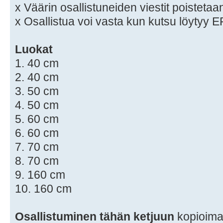
x Väärin osallistuneiden viestit poistetaa
x Osallistua voi vasta kun kutsu löytyy E
Luokat
1. 40 cm
2. 40 cm
3. 50 cm
4. 50 cm
5. 60 cm
6. 60 cm
7. 70 cm
8. 70 cm
9. 160 cm
10. 160 cm
Osallistuminen tähän ketjuun
kopioimal