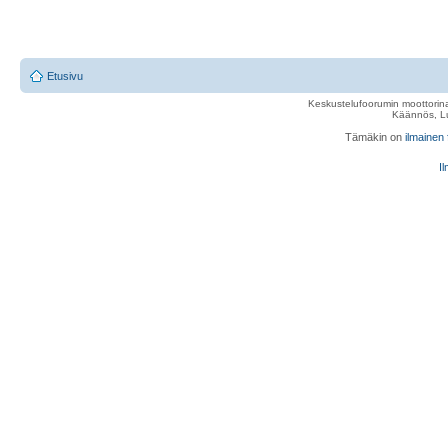
Etusivu
Keskustelufoorumin moottorina
Käännös, Lu
Tämäkin on
ilmainen
Il