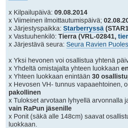
x Kilpailupäivä:
09.08.2014
x Viimeinen ilmoittautumispäivä;
02.08.2
x Järjestyspaikka:
Starberryssä
(STAR1
x Vastuuhenkilö:
Tierra (VRL-02841,
tie
x Järjestävä seura:
Seura Ravien Puoles
x Yksi hevonen voi osallistua yhtenä pä
x Yhdeltä omistajalta yhteen luokkaan
en
x Yhteen luokkaan enintään
30 osallistu
x Hevosen VH- tunnus vapaaehtoinen, 
pakollinen
x Tulokset arvotaan lyhyellä arvonnalla ja
vain RaPun jäsenille
x Ponit (säkä alle 148cm) saavat osalli
luokkaan.