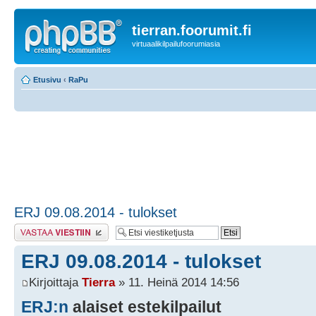
tierran.foorumit.fi
virtuaalikilpailufoorumiasia
Etusivu
‹
RaPu
ERJ 09.08.2014 - tulokset
Lähetä vastaus
ERJ 09.08.2014 - tulokset
Kirjoittaja
Tierra
» 11. Heinä 2014 14:56
ERJ:n
alaiset estekilpailut