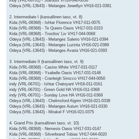
indy (VRL-06701) - Stardust VH16-048-0056
Odeya (VRL-13643) - Melanges Jewellyn VH16-021-0381
2. Intermediate I (kansallinen taso, vt. 8)
Kida (VRL-08368) - Ishtar Florence VH17-011-0075
Kida (VRL-08368) - Te Quiero Oasis VH17-031-0153
Kida (VRL-08368) - Trostlos' Liv VH17-044-0068
Odeya (VRL-13643) - Melanges Salerio VH16-021-0394
Odeya (VRL-13643) - Melanges Luzinta VH16-021-0389
Odeya (VRL-13643) - Melanges Avaria VH16-021-0393
3. Intermediate II (kansallinen taso, vt. 9)
Kida (VRL-08368) - Casino White VH17-031-0117
Kida (VRL-08368) - Ysabelle Oasis VH17-031-0148
Kida (VRL-08368) - Cranleigh Sirocco VH17-044-0050
indy (VRL-06701) - Ishtar Chatoyant VH16-011-0161
indy (VRL-06701) - Green Gold HA VH16-011-0368
indy (VRL-06701) - Sunday Love HA VH16-011-0369
Odeya (VRL-13643) - Chelmsford Algrim VH16-021-0338
Odeya (VRL-13643) - Melanges Autum VH16-021-0330
Odeya (VRL-13643) - Mirakel F VH16-021-0375
4. Grand Prix (kansallinen taso, vt. 10)
Kida (VRL-08368) - Nemesis Oasis VH17-031-0147
Kida (VRL-08368) - Silverbrand Tobias VH17-044-0020