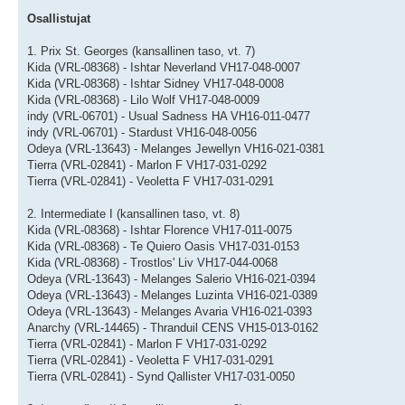
Osallistujat
1. Prix St. Georges (kansallinen taso, vt. 7)
Kida (VRL-08368) - Ishtar Neverland VH17-048-0007
Kida (VRL-08368) - Ishtar Sidney VH17-048-0008
Kida (VRL-08368) - Lilo Wolf VH17-048-0009
indy (VRL-06701) - Usual Sadness HA VH16-011-0477
indy (VRL-06701) - Stardust VH16-048-0056
Odeya (VRL-13643) - Melanges Jewellyn VH16-021-0381
Tierra (VRL-02841) - Marlon F VH17-031-0292
Tierra (VRL-02841) - Veoletta F VH17-031-0291
2. Intermediate I (kansallinen taso, vt. 8)
Kida (VRL-08368) - Ishtar Florence VH17-011-0075
Kida (VRL-08368) - Te Quiero Oasis VH17-031-0153
Kida (VRL-08368) - Trostlos' Liv VH17-044-0068
Odeya (VRL-13643) - Melanges Salerio VH16-021-0394
Odeya (VRL-13643) - Melanges Luzinta VH16-021-0389
Odeya (VRL-13643) - Melanges Avaria VH16-021-0393
Anarchy (VRL-14465) - Thranduil CENS VH15-013-0162
Tierra (VRL-02841) - Marlon F VH17-031-0292
Tierra (VRL-02841) - Veoletta F VH17-031-0291
Tierra (VRL-02841) - Synd Qallister VH17-031-0050