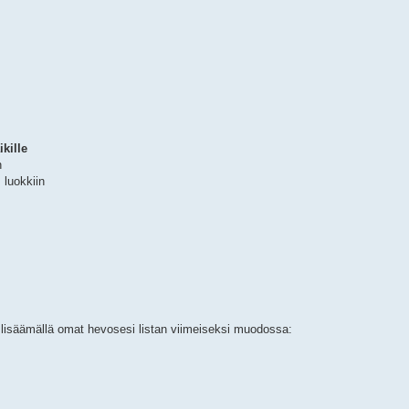
kille
n
 luokkiin
ja lisäämällä omat hevosesi listan viimeiseksi muodossa: