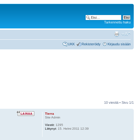
Tarkennettu haku
UKK
Rekisteröidy
Kirjaudu sisään
10 viestiä • Sivu
1
/
1
Tierra
Site Admin
Viestit:
1295
Liittynyt:
15. Helmi 2011 12:39