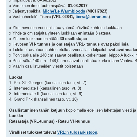
x Kilpailupäivä:
04.08.2017
x Viimeinen ilmoittautumispäivä:
01.08.2017
x Järjestyspaikka:
Miche'Le Warmbloods
(MICH7823)
x Vastuuhenkilö:
Tierra (VRL-02841,
tierra@tierran.net
)
x Yksi hevonen voi osallistua yhtenä päivänä kahteen luokkaan
x Yhdeltä omistajalta yhteen luokkaan
enintään 3 ratsua
x Yhteen luokkaan enintään
30 osallistujaa
x Hevosen
VH- tunnus ja omistajan VRL- tunnus ovat pakollisia
x Tulokset arvotaan suhteutetulla arvonnalla ja kilpailut ovat
avoinna kai
x Ponit säkä alle 140 cm saavat osallistua korkeintaan Helppo A luokkii
x Ponit säkä 140 cm - 148,0 cm saavat osallistua korkeintaan Vaativa B
x Väärin osallistuneiden viestit poistetaan
Luokat
1. Prix St. Georges (kansallinen taso, vt. 7)
2. Intermediate I (kansallinen taso, vt. 8)
3. Intermediate II (kansallinen taso, vt. 9)
4. Grand Prix (kansallinen taso, vt. 10)
Osallistuminen tähän ketjuun
kopioimalla edellisen lähettäjän viesti 
Luokka
Ratsastaja (VRL-tunnus) - Ratsu VH-tunnus
Viralliset tulokset tulevat
VRL:n tulosarkistoon
.