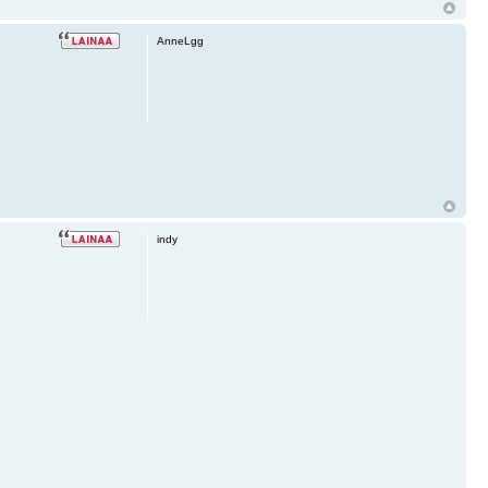
AnneLgg
indy