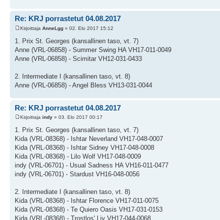
Re: KRJ porrastetut 04.08.2017
Kirjoittaja
AnneLgg
» 02. Elo 2017 15:12
1. Prix St. Georges (kansallinen taso, vt. 7)
Anne (VRL-06858) - Summer Swing HA VH17-011-0049
Anne (VRL-06858) - Scimitar VH12-031-0433
2. Intermediate I (kansallinen taso, vt. 8)
Anne (VRL-06858) - Angel Bless VH13-031-0044
Re: KRJ porrastetut 04.08.2017
Kirjoittaja
indy
» 03. Elo 2017 00:17
1. Prix St. Georges (kansallinen taso, vt. 7)
Kida (VRL-08368) - Ishtar Neverland VH17-048-0007
Kida (VRL-08368) - Ishtar Sidney VH17-048-0008
Kida (VRL-08368) - Lilo Wolf VH17-048-0009
indy (VRL-06701) - Usual Sadness HA VH16-011-0477
indy (VRL-06701) - Stardust VH16-048-0056
2. Intermediate I (kansallinen taso, vt. 8)
Kida (VRL-08368) - Ishtar Florence VH17-011-0075
Kida (VRL-08368) - Te Quiero Oasis VH17-031-0153
Kida (VRL-08368) - Trostlos' Liv VH17-044-0068