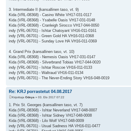
3. Intermediate II (kansallinen taso, vt. 9)
Kida (VRL-08368) - Casino White VH17-031-0117
Kida (VRL-08368) - Ysabelle Oasis VH17-031-0148
Kida (VRL-08368) - Cranleigh Sirocco VH17-044-0050
indy (VRL-06701) - Ishtar Chatoyant VH16-011-0161
indy (VRL-06701) - Green Gold HA VH16-011-0368
indy (VRL-06701) - Sunday Love HA VH16-011-0369
4. Grand Prix (kansallinen taso, vt. 10)
Kida (VRL-08368) - Nemesis Oasis VH17-031-0147
Kida (VRL-08368) - Silverbrand Tobias VH17-044-0020
indy (VRL-06701) - Ishtar Roscoe VH16-011-0133
indy (VRL-06701) - Waltraud VH16-011-0134
indy (VRL-06701) - The Never-Ending Story VH16-048-0019
Re: KRJ porrastetut 04.08.2017
Kirjoittaja
Odeya
» 03. Elo 2017 07:22
1. Prix St. Georges (kansallinen taso, vt. 7)
Kida (VRL-08368) - Ishtar Neverland VH17-048-0007
Kida (VRL-08368) - Ishtar Sidney VH17-048-0008
Kida (VRL-08368) - Lilo Wolf VH17-048-0009
indy (VRL-06701) - Usual Sadness HA VH16-011-0477