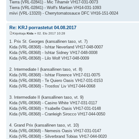
Tierra (VRL-02841) - Mic Tihamér VH17-031-0073
Tierra (VRL-02841) - Wolf's Martian VH14-031-1093
miivi (VRL-13320) - Cherrytomatosauce DFC VH16-151-0024
Re: KRJ porrastetut 04.08.2017
Kirjoittaja
Kida
» 02. Elo 2017 10:28
1. Prix St. Georges (kansallinen taso, vt. 7)
Kida (VRL-08368) - Ishtar Neverland VH17-048-0007
Kida (VRL-08368) - Ishtar Sidney VH17-048-0008
Kida (VRL-08368) - Lilo Wolf VH17-048-0009
2. Intermediate I (kansallinen taso, vt. 8)
Kida (VRL-08368) - Ishtar Florence VH17-011-0075
Kida (VRL-08368) - Te Quiero Oasis VH17-031-0153
Kida (VRL-08368) - Trostlos' Liv VH17-044-0068
3. Intermediate II (kansallinen taso, vt. 9)
Kida (VRL-08368) - Casino White VH17-031-0117
Kida (VRL-08368) - Ysabelle Oasis VH17-031-0148
Kida (VRL-08368) - Cranleigh Sirocco VH17-044-0050
4. Grand Prix (kansallinen taso, vt. 10)
Kida (VRL-08368) - Nemesis Oasis VH17-031-0147
Kida (VRL-08368) - Silverbrand Tobias VH17-044-0020