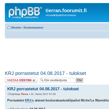
tierran.foorumit.fi
virtuaalikilpailufoorumiasia
Etusivu
‹
Kouluratsastus
KRJ porrastetut 04.08.2017 - tulokset
Lähetä vastaus
KRJ porrastetut 04.08.2017 - tulokset
Kirjoittaja
Tierra
» 31. Heinä 2017 07:28
Porrastetut
KRJ:n
alaiset kouluratsastuskilpailut Miche'Le Warmbl