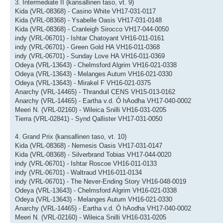
3. Intermediate II (kansallinen taso, vt. 9)
Kida (VRL-08368) - Casino White VH17-031-0117
Kida (VRL-08368) - Ysabelle Oasis VH17-031-0148
Kida (VRL-08368) - Cranleigh Sirocco VH17-044-0050
indy (VRL-06701) - Ishtar Chatoyant VH16-011-0161
indy (VRL-06701) - Green Gold HA VH16-011-0368
indy (VRL-06701) - Sunday Love HA VH16-011-0369
Odeya (VRL-13643) - Chelmsford Algrim VH16-021-0338
Odeya (VRL-13643) - Melanges Autum VH16-021-0330
Odeya (VRL-13643) - Mirakel F VH16-021-0375
Anarchy (VRL-14465) - Thranduil CENS VH15-013-0162
Anarchy (VRL-14465) - Eartha v.d. Ó hAodha VH17-040-0002
Meeri N. (VRL-02160) - Wileica Snilli VH16-031-0205
Tierra (VRL-02841) - Synd Qallister VH17-031-0050
4. Grand Prix (kansallinen taso, vt. 10)
Kida (VRL-08368) - Nemesis Oasis VH17-031-0147
Kida (VRL-08368) - Silverbrand Tobias VH17-044-0020
indy (VRL-06701) - Ishtar Roscoe VH16-011-0133
indy (VRL-06701) - Waltraud VH16-011-0134
indy (VRL-06701) - The Never-Ending Story VH16-048-0019
Odeya (VRL-13643) - Chelmsford Algrim VH16-021-0338
Odeya (VRL-13643) - Melanges Autum VH16-021-0330
Anarchy (VRL-14465) - Eartha v.d. Ó hAodha VH17-040-0002
Meeri N. (VRL-02160) - Wileica Snilli VH16-031-0205